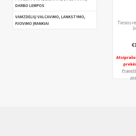
DARBO LEMPOS
VAMZDELIŲ VALCAVIMO, LANKSTYMO,
Tiesios r
PJOVIMO ĮRANKIAI
3
€
Atsiprašo
prekė
Pranešti
pr