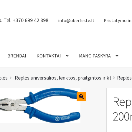
. Tel. +370 699 42 898
info@uberfeste.lt
Pristatymo in
BRENDAI
KONTAKTAI
MANO PASKYRA
plės
Replės universalios, lenktos, prailgintos ir kt
Replės
Repl
20