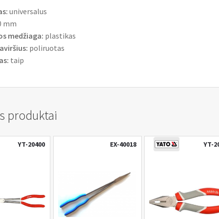
s:
universalus
0 mm
os medžiaga:
plastikas
aviršius:
poliruotas
as:
taip
s produktai
YT-20400
EX-40018
YT-2