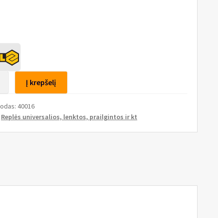
to
Į krepšelį
kodas:
40016
ntos,
:
Replės universalios, lenktos, prailgintos ir kt
s