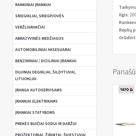
RANKINIAI ĮRANKIAI
Taikyma
Ilgis:
20
SRIEGIKLIAI, SRIEGPJOVĖS
Ranken
VERŽLIARAKČIAI
Replių p
Grūdint
ABRAZYVINĖS MEDŽIAGOS
AUTOMOBILINIAI AKSESUARAI
BENZININIAI / DIZILINIAI ĮRANKIAI
Panašū
DUJINIAI DEGIKLIAI, ŠILDYTUVAI,
LITUOKLIAI
ĮRANGA AUTOSERVISAMS
ĮRANKIAI ELEKTRIKAMS
ĮRANKIAI STATYBOMS
PREKĖS BUIČIAI SODUI IR DARŽUI
PROŽEKTORIAI, ŽIBINTAI, ŠVIESTUVAI,