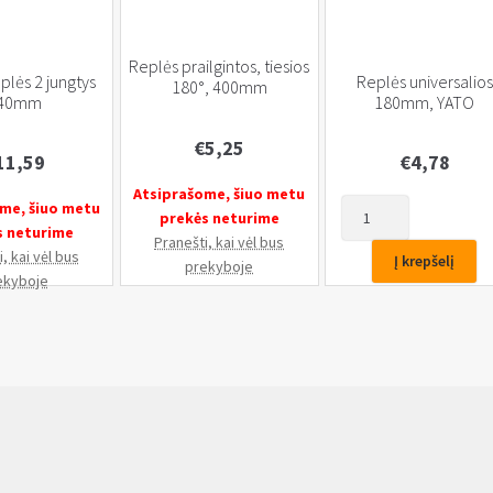
Replės prailgintos, tiesios
eplės 2 jungtys
Replės universalios
180°, 400mm
40mm
180mm, YATO
€
5,25
11,59
€
4,78
Atsiprašome, šiuo metu
produkto
me, šiuo metu
prekės neturime
kiekis:
s neturime
Pranešti, kai vėl bus
Replės
, kai vėl bus
Į krepšelį
prekyboje
universalios
ekyboje
180mm,
YATO