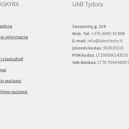
ASKYRA
UAB Tydora
askyra
Savanorių g. 219
Mob. Tel.
+370 (699) 42 898
jo informacija
E-mail:
info@uberfeste.lt
Įmonės kodas:
302630310
PVM kodas:
LT100006143510
i slaptažodį
Seb Bankas:
LT76 7044 0600 
mai
io puslapis
jimo puslapis