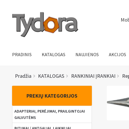
Pereiti
Pereiti
Mob
prie
prie
meniu
turinio
PRADINIS
KATALOGAS
NAUJIENOS
AKCIJOS
Pradžia
KATALOGAS
RANKINIAI ĮRANKIAI
Re
PREKIŲ KATEGORIJOS
ADAPTERIAI, PERĖJIMAI, PRAILGINTOJAI
GALVUTĖMS
BITUKAI / ANTGALIAI, LAIKIKLIAI