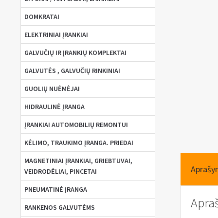
DOMKRATAI
ELEKTRINIAI ĮRANKIAI
GALVUČIŲ IR ĮRANKIŲ KOMPLEKTAI
GALVUTĖS , GALVUČIŲ RINKINIAI
GUOLIŲ NUĖMĖJAI
HIDRAULINĖ ĮRANGA
ĮRANKIAI AUTOMOBILIŲ REMONTUI
KĖLIMO, TRAUKIMO ĮRANGA. PRIEDAI
MAGNETINIAI ĮRANKIAI, GRIEBTUVAI,
Aprašy
VEIDRODĖLIAI, PINCETAI
PNEUMATINĖ ĮRANGA
Apra
RANKENOS GALVUTĖMS