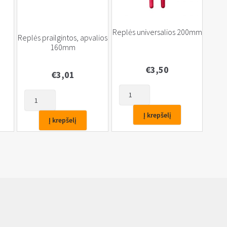
Replės universalios 200mm
Replės prailgintos, apvalios
160mm
€
3,50
€
3,01
produkto
produkto
kiekis:
kiekis:
Replės
Į krepšelį
Replės
Į krepšelį
universalios
prailgintos,
200mm
apvalios
160mm