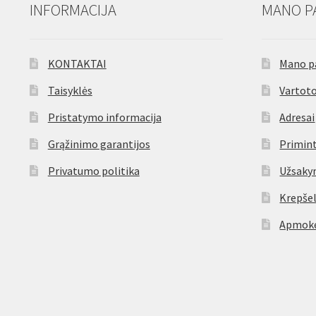
INFORMACIJA
MANO P
KONTAKTAI
Mano p
Taisyklės
Vartoto
Pristatymo informacija
Adresai
Grąžinimo garantijos
Primint
Privatumo politika
Užsaky
Krepšel
Apmokė