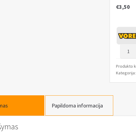
€
3,50
produk
kiekis:
Replės
Produkto 
prailgi
Kategorija
lenkto
200mm
mas
Papildoma informacija
šymas