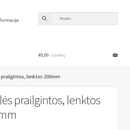
formacija
€
0,00
0 prekių
 prailgintos, lenktos 200mm
ės prailgintos, lenktos
0mm