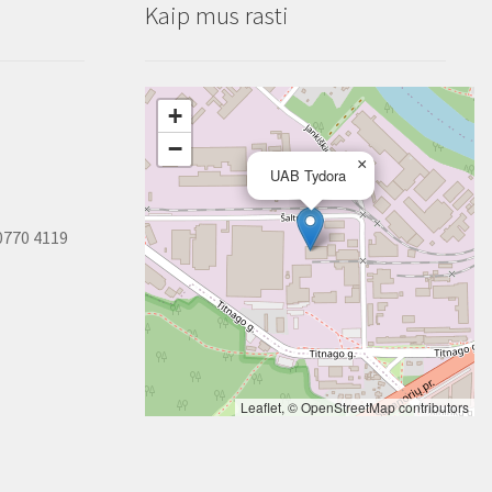
Kaip mus rasti
+
−
×
UAB Tydora
0770 4119
Leaflet
, ©
OpenStreetMap
contributors