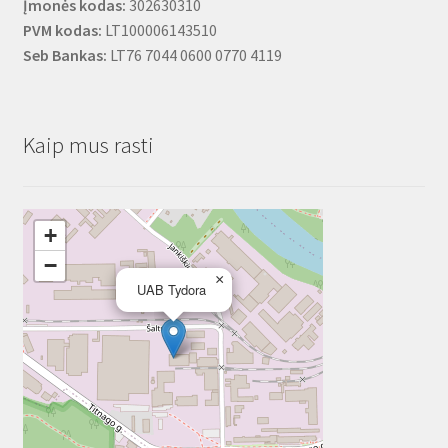
Įmonės kodas:
302630310
PVM kodas:
LT100006143510
Seb Bankas:
LT76 7044 0600 0770 4119
Kaip mus rasti
+
−
×
UAB Tydora