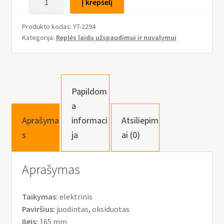
n
Į krepšelį
kiekis:
u
Replės
Produkto kodas:
YT-2294
laidų
Kategorija:
Replės laidų užspaudimui ir nuvalymui
izoliacijos
nuvalymui
165mm
Papildom
a
Aprašyma
informaci
Atsiliepim
s
ja
ai (0)
Aprašymas
Taikymas:
elektrinis
Paviršius:
juodintas, oksiduotas
Ilgis:
165 mm