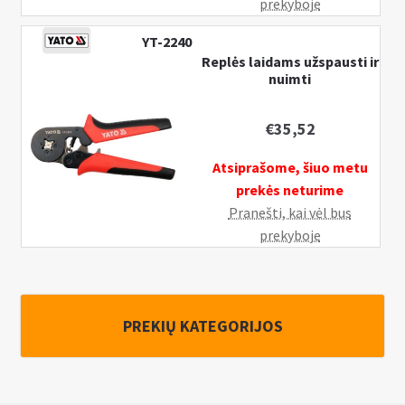
prekyboje
YT-2240
Replės laidams užspausti ir
nuimti
€
35,52
Atsiprašome, šiuo metu
prekės neturime
Pranešti, kai vėl bus
prekyboje
PREKIŲ KATEGORIJOS