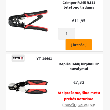
telefono
Crimper RJ45 RJ11
telefono lizdams
lizdams
€
11,95
produkto
kiekis:
Crimper
Į krepšelį
RJ45
RJ11
YT-19691
telefono
Replės laidų kirpimui ir
lizdams
nuvalymui
€
7,32
Atsiprašome, šiuo metu
prekės neturime
Pranešti, kai vėl bus