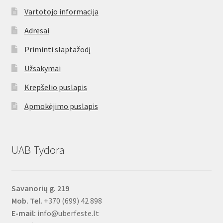
Vartotojo informacija
Adresai
Priminti slaptažodį
Užsakymai
Krepšelio puslapis
Apmokėjimo puslapis
UAB Tydora
Savanorių g. 219
Mob. Tel.
+370 (699) 42 898
E-mail:
info@uberfeste.lt