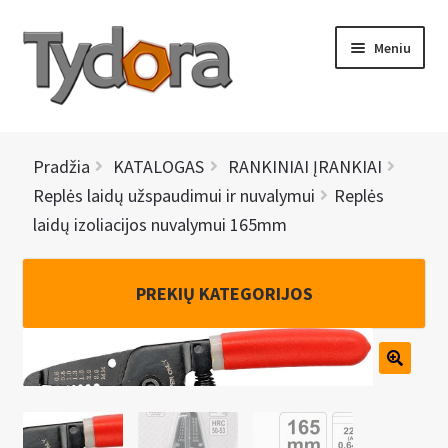
Pereiti
Pereiti
Meniu
prie
prie
meniu
turinio
PRADINIS
Pradžia
KATALOGAS
RANKINIAI ĮRANKIAI
KATALOGAS
Replės laidų užspaudimui ir nuvalymui
Replės
laidų izoliacijos nuvalymui 165mm
NAUJIENOS
AKCIJOS
PREKIŲ KATEGORIJOS
BRENDAI
I
KONTAKTAI
š
s