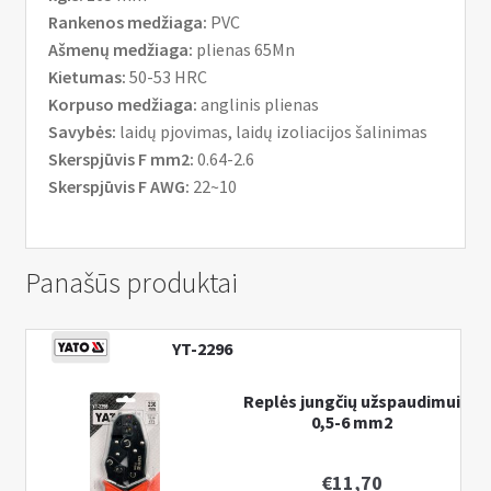
Rankenos medžiaga:
PVC
Ašmenų medžiaga:
plienas 65Mn
Kietumas:
50-53 HRC
Korpuso medžiaga:
anglinis plienas
Savybės:
laidų pjovimas, laidų izoliacijos šalinimas
Skerspjūvis F mm2:
0.64-2.6
Skerspjūvis F AWG:
22~10
Panašūs produktai
YT-2296
Replės jungčių užspaudimui
0,5-6 mm2
€
11,70