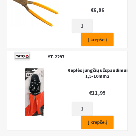
€
6,86
produkto
kiekis:
Replės
Į krepšelį
konektoriams
220mm,
YT-2297
0,5-
16,0mm2
Replės jungčių užspaudimui
1,5-10mm2
€
11,95
produkto
kiekis:
Replės
Į krepšelį
jungčių
užspaudimui