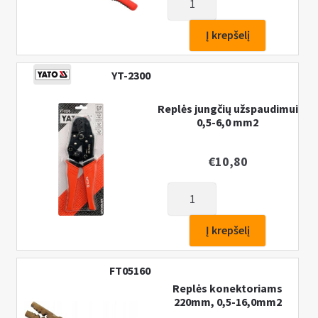
kiekis:
Replės
Į krepšelį
automatiniam
izoliacijos
YT-2300
nuėmimui
170mm
Replės jungčių užspaudimui
0,5-6,0 mm2
€
10,80
produkto
kiekis:
Replės
Į krepšelį
jungčių
užspaudimui
FT05160
0,5-
Replės konektoriams
6,0
220mm, 0,5-16,0mm2
mm2