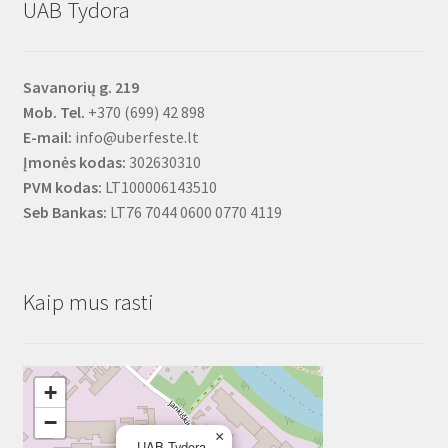
UAB Tydora
Savanorių g. 219
Mob. Tel.
+370 (699) 42 898
E-mail:
info@uberfeste.lt
Įmonės kodas:
302630310
PVM kodas:
LT100006143510
Seb Bankas:
LT76 7044 0600 0770 4119
Kaip mus rasti
+
−
×
UAB Tydora