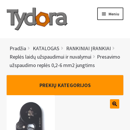
Pereiti
Pereiti
Meniu
prie
prie
meniu
turinio
PRADINIS
Pradžia
KATALOGAS
RANKINIAI ĮRANKIAI
KATALOGAS
Replės laidų užspaudimui ir nuvalymui
Presavimo
užspaudimo replės 0,2-6 mm2 jungtims
NAUJIENOS
AKCIJOS
PREKIŲ KATEGORIJOS
BRENDAI
I
KONTAKTAI
š
s