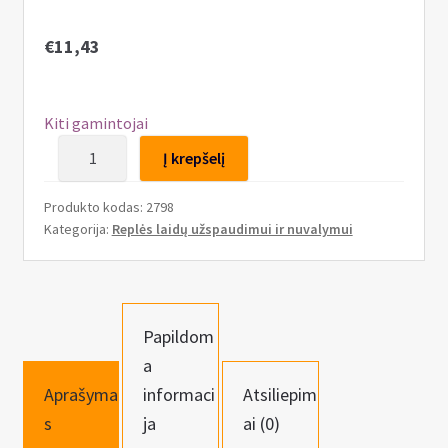
n
u
€
11,43
Kiti gamintojai
produkto
Į krepšelį
kiekis:
Presavimo
Produkto kodas:
2798
užspaudimo
Kategorija:
Replės laidų užspaudimui ir nuvalymui
replės
0,2-
6
mm2
Papildom
jungtims
a
Aprašyma
informaci
Atsiliepim
s
ja
ai (0)