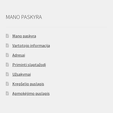
MANO PASKYRA
Mano paskyra
Vartotojo informacija
Adresai
Priminti slaptažodį
Užsakymai
Krepšelio puslapis
Apmokėjimo puslapis