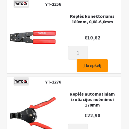
YT-2256
Replės konektoriams
180mm, 0,08-6,0mm
€
10,62
produkto
kiekis:
Replės
Į krepšelį
konektoriams
180mm,
YT-2276
0,08-
6,0mm
Replės automatiniam
izoliacijos nuėmimui
170mm
€
22,98
produkto