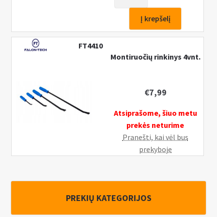
kiekis:
Montiruočių
Į krepšelį
rinkinys
iš
FT4410
nerūdijančio
Montiruočių rinkinys 4vnt.
plieno
2vnt.
€
7,99
Atsiprašome, šiuo metu
prekės neturime
Pranešti, kai vėl bus
prekyboje
PREKIŲ KATEGORIJOS