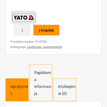
n
u
produkto
Į krepšelį
kiekis:
Laužtuvų
Produkto kodas:
YT-47301
/
Kategorija:
Laužtuvai, montiruotės
svirčių
rinkinys
3
vnt.
Papildom
a
Aprašyma
informaci
Atsiliepim
s
ja
ai (0)