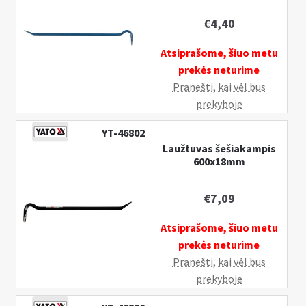
€
4,40
Atsiprašome, šiuo metu
prekės neturime
Pranešti, kai vėl bus
prekyboje
YT-46802
Laužtuvas šešiakampis
600x18mm
€
7,09
Atsiprašome, šiuo metu
prekės neturime
Pranešti, kai vėl bus
prekyboje