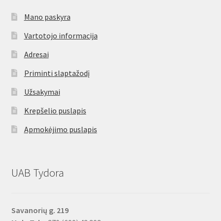
Mano paskyra
Vartotojo informacija
Adresai
Priminti slaptažodį
Užsakymai
Krepšelio puslapis
Apmokėjimo puslapis
UAB Tydora
Savanorių g. 219