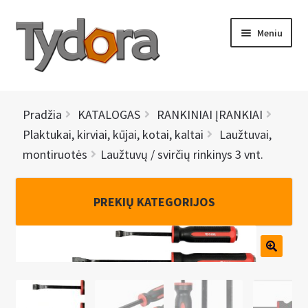
Pereiti
Pereiti
Meniu
prie
prie
meniu
turinio
PRADINIS
Pradžia
KATALOGAS
RANKINIAI ĮRANKIAI
KATALOGAS
Plaktukai, kirviai, kūjai, kotai, kaltai
Laužtuvai,
montiruotės
Laužtuvų / svirčių rinkinys 3 vnt.
NAUJIENOS
AKCIJOS
PREKIŲ KATEGORIJOS
BRENDAI
I
KONTAKTAI
š
s