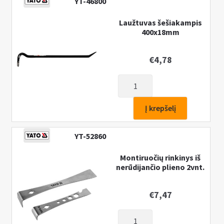
YT-46800
Laužtuvas šešiakampis
400x18mm
€
4,78
produkto
kiekis:
Laužtuvas
Į krepšelį
šešiakampis
400x18mm
YT-52860
Montiruočių rinkinys iš
nerūdijančio plieno 2vnt.
€
7,47
produkto