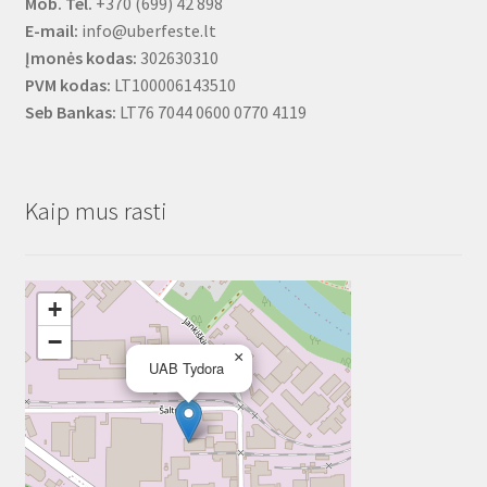
Mob. Tel.
+370 (699) 42 898
E-mail:
info@uberfeste.lt
Įmonės kodas:
302630310
PVM kodas:
LT100006143510
Seb Bankas:
LT76 7044 0600 0770 4119
Kaip mus rasti
+
−
×
UAB Tydora