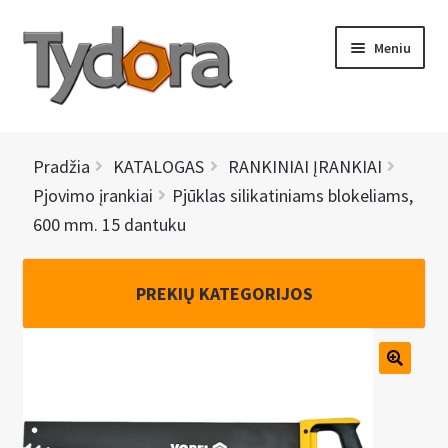
Pereiti
Pereiti
Meniu
prie
prie
meniu
turinio
PRADINIS
Pradžia
KATALOGAS
RANKINIAI ĮRANKIAI
KATALOGAS
Pjovimo įrankiai
Pjūklas silikatiniams blokeliams,
600 mm. 15 dantuku
NAUJIENOS
AKCIJOS
PREKIŲ KATEGORIJOS
BRENDAI
I
KONTAKTAI
š
s