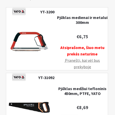
YT-3200
Pjūklas medienai ir metalui
300mm
€
6,75
Atsiprašome, šiuo metu
prekės neturime
Pranešti, kai vėl bus
prekyboje
YT-31092
Pjūklas medžiui tefloninis
450mm, PTFE, YATO
€
8,69