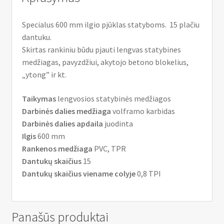
Specialus 600 mm ilgio pjūklas statyboms. 15 plačiu
dantuku.
Skirtas rankiniu būdu pjauti lengvas statybines
medžiagas, pavyzdžiui, akytojo betono blokelius,
„ytong” ir kt.
Taikymas
lengvosios statybinės medžiagos
Darbinės dalies medžiaga
volframo karbidas
Darbinės dalies apdaila
juodinta
Ilgis
600 mm
Rankenos medžiaga
PVC, TPR
Dantukų skaičius
15
Dantukų skaičius viename colyje
0,8 TPI
Panašūs produktai