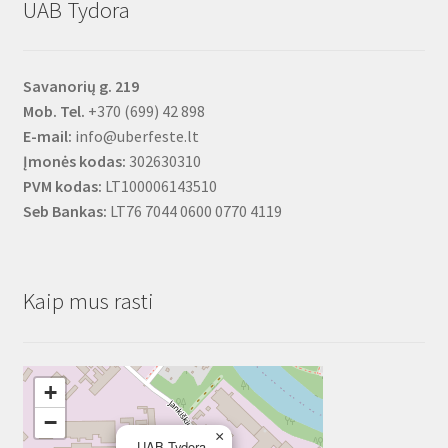
UAB Tydora
Savanorių g. 219
Mob. Tel.
+370 (699) 42 898
E-mail:
info@uberfeste.lt
Įmonės kodas:
302630310
PVM kodas:
LT100006143510
Seb Bankas:
LT76 7044 0600 0770 4119
Kaip mus rasti
+
−
×
UAB Tydora