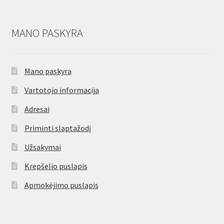
MANO PASKYRA
Mano paskyra
Vartotojo informacija
Adresai
Priminti slaptažodį
Užsakymai
Krepšelio puslapis
Apmokėjimo puslapis