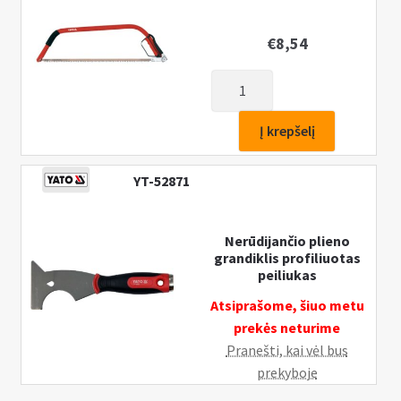
€
8,54
produkto
kiekis:
Pjūklas
Į krepšelį
medienai
760mm
YT-52871
Nerūdijančio plieno
grandiklis profiliuotas
peiliukas
Atsiprašome, šiuo metu
prekės neturime
Pranešti, kai vėl bus
prekyboje