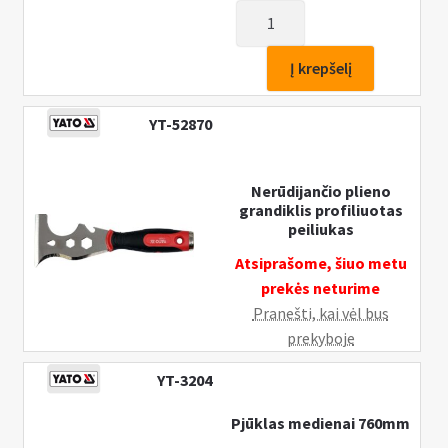
produkto
kiekis:
Pjūklas
Į krepšelį
medžiui
tefloninis
YT-52870
450mm,
PTFE,
YATO
Nerūdijančio plieno
grandiklis profiliuotas
peiliukas
Atsiprašome, šiuo metu
prekės neturime
Pranešti, kai vėl bus
prekyboje
YT-3204
Pjūklas medienai 760mm