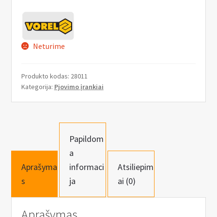
n
u
Neturime
Produkto kodas:
28011
Kategorija:
Pjovimo įrankiai
Papildom
a
Aprašyma
informaci
Atsiliepim
s
ja
ai (0)
Aprašymas