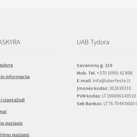
ASKYRA
UAB Tydora
askyra
Savanorių g. 219
Mob. Tel.
+370 (699) 42 898
jo informacija
E-mail:
info@uberfeste.lt
Įmonės kodas:
302630310
PVM kodas:
LT100006143510
i slaptažodį
Seb Bankas:
LT76 7044 0600 
mai
io puslapis
jimo puslapis