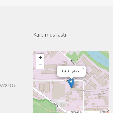
Kaip mus rasti
+
−
×
UAB Tydora
0770 4119