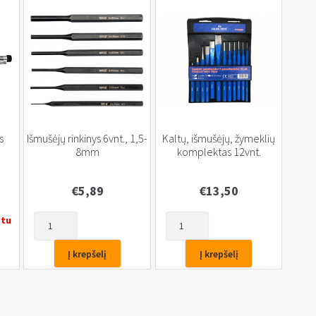
s
Išmušėjų rinkinys 6vnt., 1,5-
Kaltų, išmušėjų, žymeklių
8mm
komplektas 12vnt.
€
5,89
€
13,50
produkto
produkto
etu
kiekis:
kiekis:
Išmušėjų
Kaltų,
Į krepšelį
Į krepšelį
rinkinys
išmušėjų,
6vnt.,
žymeklių
1,5-
komplektas
8mm
12vnt.