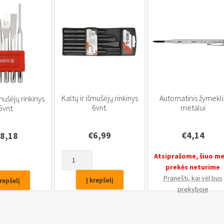
Kaltų ir išmušėjų rinkinys
Automatinis žymekli
šmušėjų rinkinys
6vnt.
metalui
5vnt.
€
6,99
€
4,14
8,18
produkto
Atsiprašome, šiuo m
kiekis:
prekės neturime
Kaltų
Pranešti, kai vėl bus
Į krepšelį
krepšelį
ir
prekyboje
išmušėjų
rinkinys
6vnt.