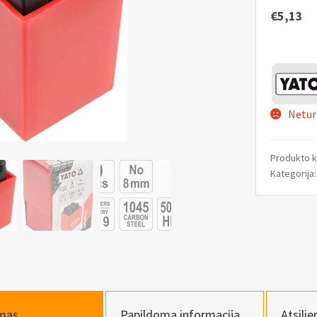
€
5,13
Netur
Produkto 
Kategorija
mas
Papildoma informacija
Atsilie