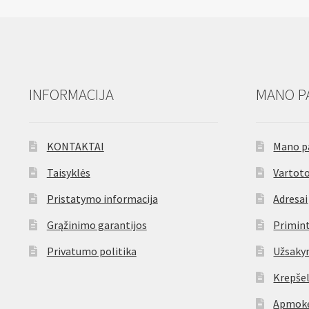
INFORMACIJA
MANO P
KONTAKTAI
Mano p
Taisyklės
Vartoto
Pristatymo informacija
Adresai
Grąžinimo garantijos
Primint
Privatumo politika
Užsaky
Krepšel
Apmokė