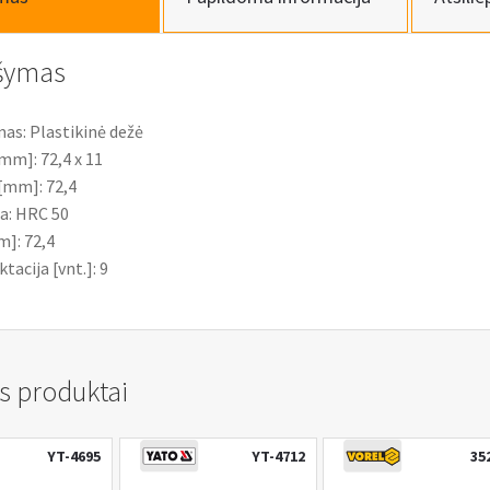
šymas
as: Plastikinė dežė
[mm]: 72,4 x 11
[mm]: 72,4
a: HRC 50
m]: 72,4
acija [vnt.]: 9
s produktai
YT-4695
YT-4712
35