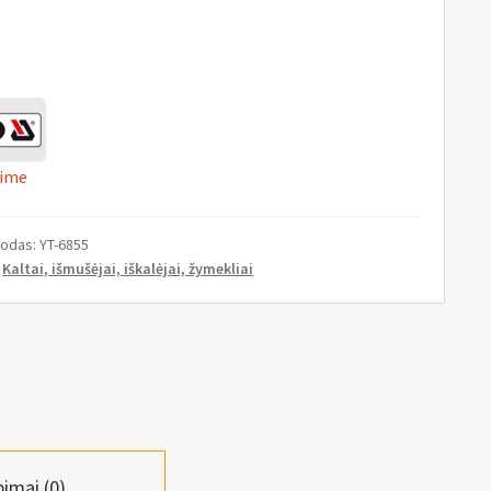
ime
kodas:
YT-6855
:
Kaltai, išmušėjai, iškalėjai, žymekliai
pimai (0)