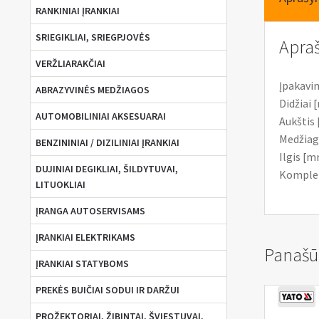
RANKINIAI ĮRANKIAI
SRIEGIKLIAI, SRIEGPJOVĖS
Apra
VERŽLIARAKČIAI
Įpakavim
ABRAZYVINĖS MEDŽIAGOS
Didžiai 
AUTOMOBILINIAI AKSESUARAI
Aukštis 
Medžiag
BENZININIAI / DIZILINIAI ĮRANKIAI
Ilgis [m
DUJINIAI DEGIKLIAI, ŠILDYTUVAI,
Komplekt
LITUOKLIAI
ĮRANGA AUTOSERVISAMS
ĮRANKIAI ELEKTRIKAMS
Panašū
ĮRANKIAI STATYBOMS
PREKĖS BUIČIAI SODUI IR DARŽUI
PROŽEKTORIAI, ŽIBINTAI, ŠVIESTUVAI,