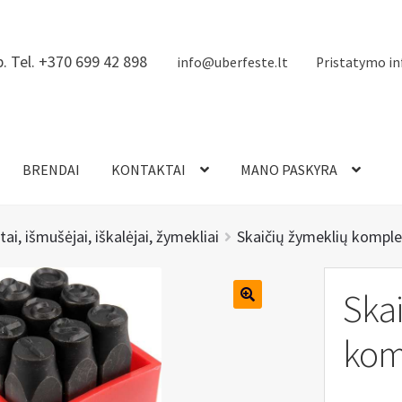
. Tel. +370 699 42 898
info@uberfeste.lt
Pristatymo in
BRENDAI
KONTAKTAI
MANO PASKYRA
tai, išmušėjai, iškalėjai, žymekliai
Skaičių žymeklių kompl
Skai
kom