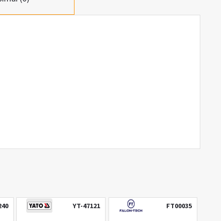
240
YT-47121
FT00035