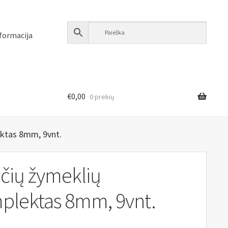
formacija
€
0,00
0 prekių
ektas 8mm, 9vnt.
čių žymeklių
plektas 8mm, 9vnt.