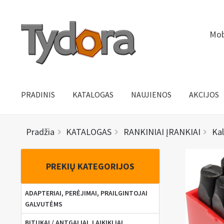
Pereiti
Pereiti
Mob
prie
prie
meniu
turinio
PRADINIS
KATALOGAS
NAUJIENOS
AKCIJOS
Pradžia
KATALOGAS
RANKINIAI ĮRANKIAI
Kal
PREKIŲ KATEGORIJOS
ADAPTERIAI, PERĖJIMAI, PRAILGINTOJAI
GALVUTĖMS
BITUKAI / ANTGALIAI, LAIKIKLIAI