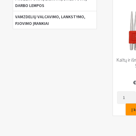
DARBO LEMPOS
VAMZDELIŲ VALCAVIMO, LANKSTYMO,
PJOVIMO ĮRANKIAI
Kaltų ir i
€
produkto
kiekis:
Kaltų
Į 
ir
išmušėjų
rinkinys
5vnt.