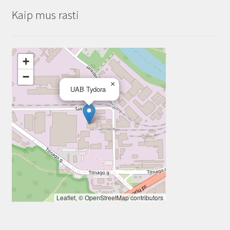
Kaip mus rasti
+
−
×
UAB Tydora
Leaflet
, ©
OpenStreetMap
contributors