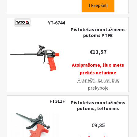
Pistoletas
Į krepšelį
montažinems
putoms
YT-6744
PTFE
Pistoletas montažinems
putoms PTFE
€
13,57
Atsiprašome, šiuo metu
prekės neturime
Pranešti, kai vėl bus
prekyboje
FT311F
Pistoletas montažinėms
putoms, tefloninis
€
9,85