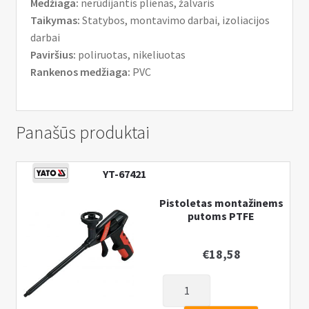
Medžiaga:
nerūdijantis plienas, žalvaris
Taikymas:
Statybos, montavimo darbai, izoliacijos
darbai
Paviršius:
poliruotas, nikeliuotas
Rankenos medžiaga:
PVC
Panašūs produktai
YT-67421
Pistoletas montažinems
putoms PTFE
€
18,58
produkto
kiekis: