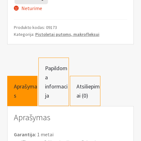
n
Neturime
u
Produkto kodas:
09173
Kategorija:
Pistoletai putoms, makrofleksui
Papildom
a
Aprašyma
informaci
Atsiliepim
s
ja
ai (0)
Aprašymas
Garantija:
1 metai