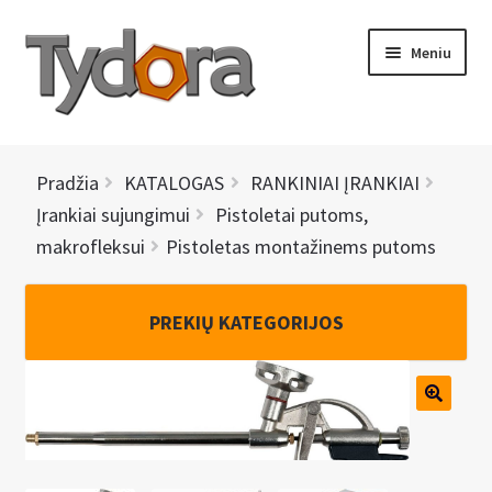
Pereiti
Pereiti
Meniu
prie
prie
meniu
turinio
PRADINIS
Pradžia
KATALOGAS
RANKINIAI ĮRANKIAI
KATALOGAS
Įrankiai sujungimui
Pistoletai putoms,
makrofleksui
Pistoletas montažinems putoms
NAUJIENOS
AKCIJOS
PREKIŲ KATEGORIJOS
BRENDAI
I
KONTAKTAI
š
s