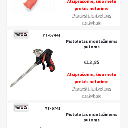
Atsiprašome, šiuo metu
prekės neturime
Pranešti, kai vėl bus
prekyboje
YT-67441
Pistoletas montažinems
putoms
€
13,85
Atsiprašome, šiuo metu
prekės neturime
Pranešti, kai vėl bus
prekyboje
YT-6741
Pistoletas montažinems
putoms