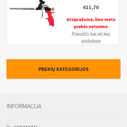
€
11,70
Atsiprašome, šiuo metu
prekės neturime
Pranešti, kai vėl bus
prekyboje
PREKIŲ KATEGORIJOS
INFORMACIJA