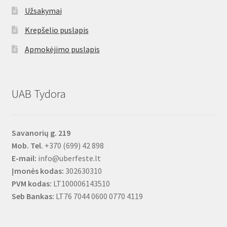
Užsakymai
Krepšelio puslapis
Apmokėjimo puslapis
UAB Tydora
Savanorių g. 219
Mob. Tel.
+370 (699) 42 898
E-mail:
info@uberfeste.lt
Įmonės kodas:
302630310
PVM kodas:
LT100006143510
Seb Bankas:
LT76 7044 0600 0770 4119