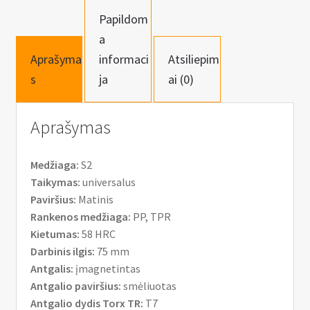
n
Papildom
u
a
Aprašyma
informaci
Atsiliepim
s
ja
ai (0)
Aprašymas
Medžiaga:
S2
Taikymas:
universalus
Paviršius:
Matinis
Rankenos medžiaga:
PP, TPR
Kietumas:
58 HRC
Darbinis ilgis:
75 mm
Antgalis:
įmagnetintas
Antgalio paviršius:
smėliuotas
Antgalio dydis Torx TR:
T7