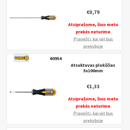
€
0,79
Atsiprašome, šiuo metu
prekės neturime
Pranešti, kai vėl bus
prekyboje
60954
Atsuktuvas plokščias
5x100mm
€
1,33
Atsiprašome, šiuo metu
prekės neturime
Pranešti, kai vėl bus
prekyboje