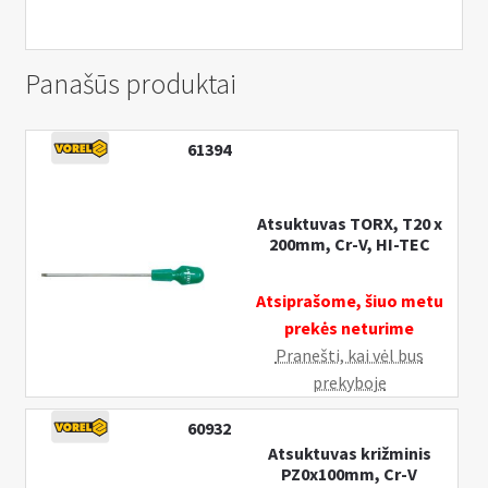
Panašūs produktai
61394
Atsuktuvas TORX, T20 x
200mm, Cr-V, HI-TEC
Atsiprašome, šiuo metu
prekės neturime
Pranešti, kai vėl bus
prekyboje
60932
Atsuktuvas križminis
PZ0x100mm, Cr-V