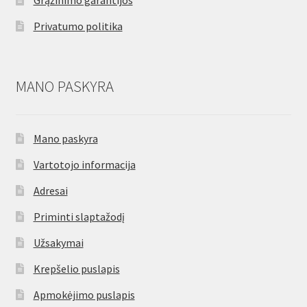
Grąžinimo garantijos
Privatumo politika
MANO PASKYRA
Mano paskyra
Vartotojo informacija
Adresai
Priminti slaptažodį
Užsakymai
Krepšelio puslapis
Apmokėjimo puslapis