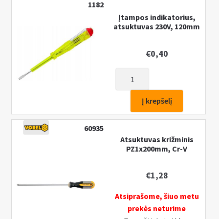
1182
Įtampos indikatorius,
atsuktuvas 230V, 120mm
€
0,40
produkto
kiekis:
Įtampos
Į krepšelį
indikatorius,
atsuktuvas
60935
230V,
Atsuktuvas križminis
120mm
PZ1x200mm, Cr-V
€
1,28
Atsiprašome, šiuo metu
prekės neturime