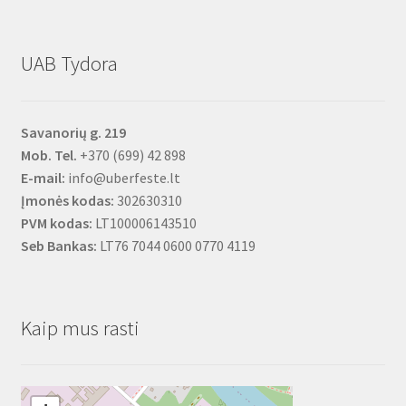
UAB Tydora
Savanorių g. 219
Mob. Tel.
+370 (699) 42 898
E-mail:
info@uberfeste.lt
Įmonės kodas:
302630310
PVM kodas:
LT100006143510
Seb Bankas:
LT76 7044 0600 0770 4119
Kaip mus rasti