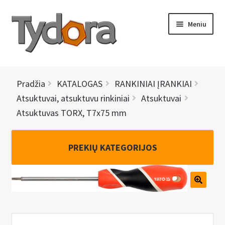
Pereiti
Pereiti
Meniu
prie
prie
meniu
turinio
PRADINIS
Pradžia
KATALOGAS
RANKINIAI ĮRANKIAI
KATALOGAS
Atsuktuvai, atsuktuvu rinkiniai
Atsuktuvai
Atsuktuvas TORX, T7x75 mm
NAUJIENOS
AKCIJOS
PREKIŲ KATEGORIJOS
BRENDAI
I
KONTAKTAI
š
s