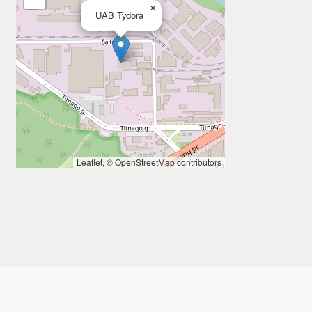
×
UAB Tydora
Leaflet
, ©
OpenStreetMap
contributors