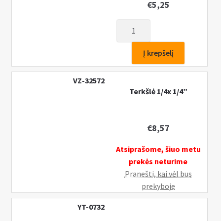
€
5,25
produkto
kiekis:
Terkšlė
Į krepšelį
1/2'(12,7mm)
VZ-32572
Terkšlė 1/4x 1/4”
€
8,57
Atsiprašome, šiuo metu
prekės neturime
Pranešti, kai vėl bus
prekyboje
YT-0732