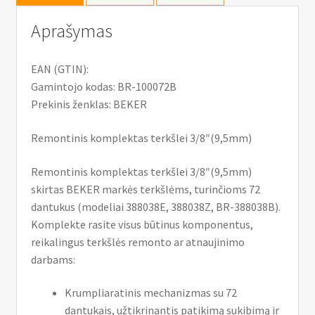
Aprašymas
EAN (GTIN):
Gamintojo kodas: BR-100072B
Prekinis ženklas: BEKER
Remontinis komplektas terkšlei 3/8″(9,5mm)
Remontinis komplektas terkšlei 3/8″(9,5mm)
skirtas BEKER markės terkšlėms, turinčioms 72
dantukus (modeliai 388038E, 388038Z, BR-388038B).
Komplekte rasite visus būtinus komponentus,
reikalingus terkšlės remonto ar atnaujinimo
darbams:
Krumpliaratinis mechanizmas su 72
dantukais, užtikrinantis patikimą sukibimą ir