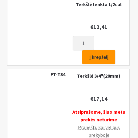
Terkšlė lenkta 1/2cal
€
12,41
produkto
kiekis:
Terkšlė
Į krepšelį
lenkta
1/2cal
FT-T34
Terkšlė 3/4″(20mm)
€
17,14
Atsiprašome, šiuo metu
prekės neturime
Pranešti, kai vėl bus
prekyboje