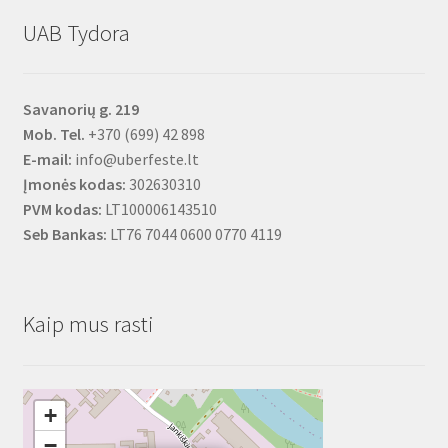
UAB Tydora
Savanorių g. 219
Mob. Tel.
+370 (699) 42 898
E-mail:
info@uberfeste.lt
Įmonės kodas:
302630310
PVM kodas:
LT100006143510
Seb Bankas:
LT76 7044 0600 0770 4119
Kaip mus rasti
+
−