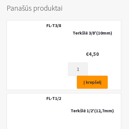
Panašūs produktai
FL-T3/8
Terkšlė 3/8′(10mm)
€
4,50
produkto
kiekis:
Terkšlė
Į krepšelį
3/8'(10mm)
FL-T1/2
Terkšlė 1/2′(12,7mm)