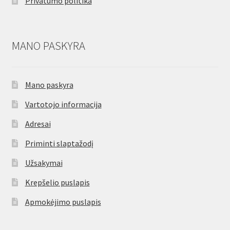
Privatumo politika
MANO PASKYRA
Mano paskyra
Vartotojo informacija
Adresai
Priminti slaptažodį
Užsakymai
Krepšelio puslapis
Apmokėjimo puslapis