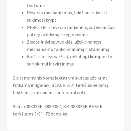
tvirtumą
Reverso mechanizmas, leidžiantis keisti
sukimosi kryptį
Plokštelė ir reverso rankenėlė, suteikiančios
patogų valdymą ir reguliavimą
Žiedas ir dvi spyruoklės, užtikrinantys
mechanizmo funkcionalumą ir stabilumą
Kaištis ir trys varžtai, reikalingi komplekto
surinkimui ir tvirtinimui
Šis remontinis komplektas yra skirtas užtikrinti
tinkamą ir ilgalaikį BEKER 3/8″ terkšlės veikimą,
leidžiant ją atnaujinti ar remontuoti.
Skirta 388038E, 388038Z, BR-388038B BEKER
terkšlėms 3/8″ -72 dantukai