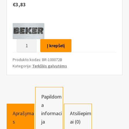
n
€
3,83
u
produkto
Į krepšelį
kiekis:
Remontinis
Produkto kodas:
BR-100072B
komplektas
Kategorija:
Terkšlės galvutėms
terkšlei
3/8″(9,5mm)
Papildom
a
Aprašyma
informaci
Atsiliepim
s
ja
ai (0)