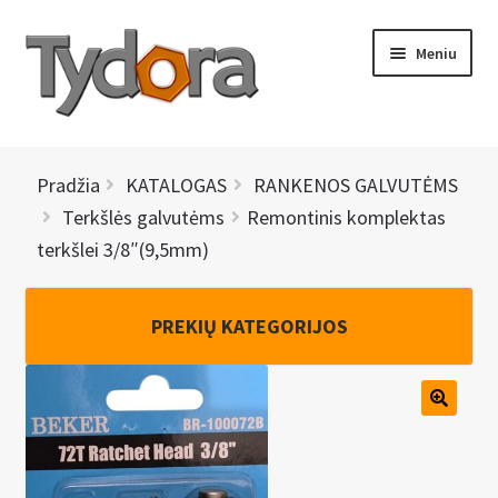
Pereiti
Pereiti
Meniu
prie
prie
meniu
turinio
PRADINIS
Pradžia
KATALOGAS
RANKENOS GALVUTĖMS
KATALOGAS
Terkšlės galvutėms
Remontinis komplektas
terkšlei 3/8″(9,5mm)
NAUJIENOS
AKCIJOS
PREKIŲ KATEGORIJOS
BRENDAI
I
KONTAKTAI
š
s