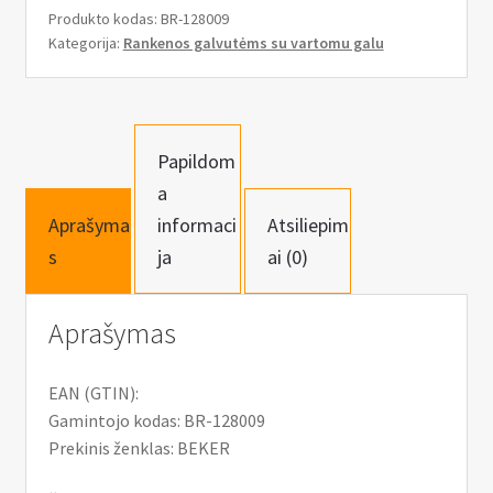
Rankena
Produkto kodas:
BR-128009
su
Kategorija:
Rankenos galvutėms su vartomu galu
šarnyru
1/2”,
460
mm
Papildom
a
Aprašyma
informaci
Atsiliepim
s
ja
ai (0)
Aprašymas
EAN (GTIN):
Gamintojo kodas: BR-128009
Prekinis ženklas: BEKER