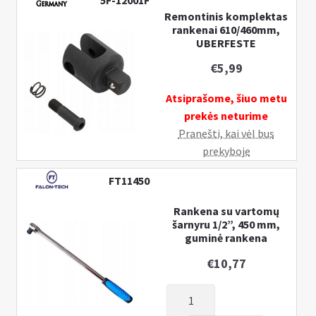
5F-12001F
Remontinis komplektas
rankenai 610/460mm,
UBERFESTE
€
5,99
Atsiprašome, šiuo metu
prekės neturime
Pranešti, kai vėl bus
prekyboje
FT11450
Rankena su vartomų
šarnyru 1/2”, 450 mm,
guminė rankena
€
10,77
produkto
kiekis: