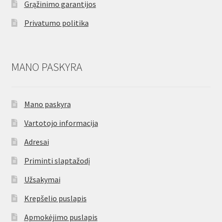
Grąžinimo garantijos
Privatumo politika
MANO PASKYRA
Mano paskyra
Vartotojo informacija
Adresai
Priminti slaptažodį
Užsakymai
Krepšelio puslapis
Apmokėjimo puslapis