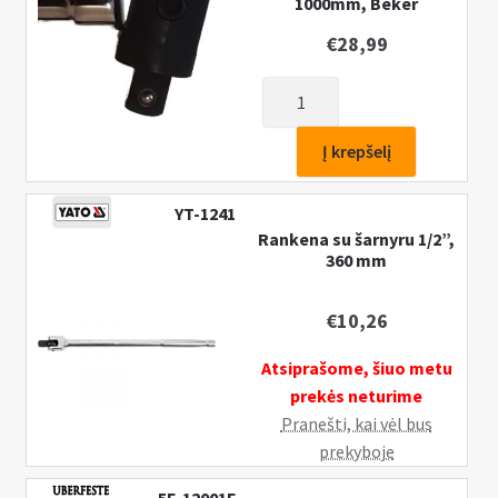
1000mm, Beker
€
28,99
produkto
kiekis:
Rankena
Į krepšelį
galvutėms
su
YT-1241
vartomu
Rankena su šarnyru 1/2”,
galu
360 mm
3/4",
1000mm,
€
10,26
Beker
Atsiprašome, šiuo metu
prekės neturime
Pranešti, kai vėl bus
prekyboje