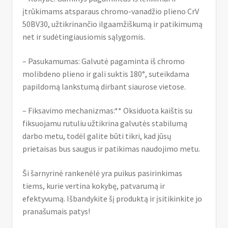
įtrūkimams atsparaus chromo-vanadžio plieno CrV
50BV30, užtikrinančio ilgaamžiškumą ir patikimumą
net ir sudėtingiausiomis sąlygomis.
– Pasukamumas: Galvutė pagaminta iš chromo
molibdeno plieno ir gali suktis 180°, suteikdama
papildomą lankstumą dirbant siaurose vietose.
– Fiksavimo mechanizmas:** Oksiduota kaištis su
fiksuojamu rutuliu užtikrina galvutės stabilumą
darbo metu, todėl galite būti tikri, kad jūsų
prietaisas bus saugus ir patikimas naudojimo metu.
Ši šarnyrinė rankenėlė yra puikus pasirinkimas
tiems, kurie vertina kokybę, patvarumą ir
efektyvumą. Išbandykite šį produktą ir įsitikinkite jo
pranašumais patys!