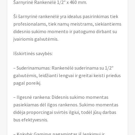
Šarnyrinė Rankenėlė 1/2″ x 460 mm.
Ši šarnyrinė rankenėlė yra idealus pasirinkimas tiek
profesionalams, tiek namų meistrams, siekiantiems
didesnio sukimo momento ir patogumo dirbant su
įvairiomis galvutėmis.
Išskirtinės savybės:
– Suderinamumas: Rankenėlė suderinama su 1/2″
galvutėmis, leidžianti lengvai ir greitai keisti priedus
pagal poreikį.
– Ilgesnė rankena: Didesnis sukimo momentas
pasiekiamas dėl ilgos rankenos. Sukimo momentas
didėja proporcingai svirtės ilgiui, todėl jūsų darbas
bus efektyvesnis.
– Kokybė: Gaminys pagamintas iš lenkimui ir