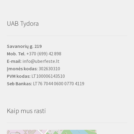
UAB Tydora
Savanorių g. 219
Mob. Tel.
+370 (699) 42 898
E-mail:
info@uberfeste.lt
Įmonės kodas:
302630310
PVM kodas:
LT100006143510
Seb Bankas:
LT76 7044 0600 0770 4119
Kaip mus rasti