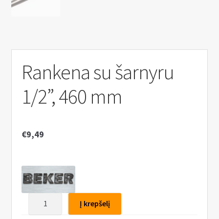
n
u
Rankena su šarnyru
1/2”, 460 mm
€
9,49
produkto
Į krepšelį
kiekis: