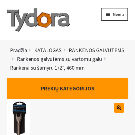
Pereiti
Pereiti
Meniu
prie
prie
meniu
turinio
PRADINIS
Pradžia
KATALOGAS
RANKENOS GALVUTĖMS
KATALOGAS
Rankenos galvutėms su vartomu galu
Rankena su šarnyru 1/2”, 460 mm
NAUJIENOS
AKCIJOS
PREKIŲ KATEGORIJOS
BRENDAI
I
KONTAKTAI
š
s