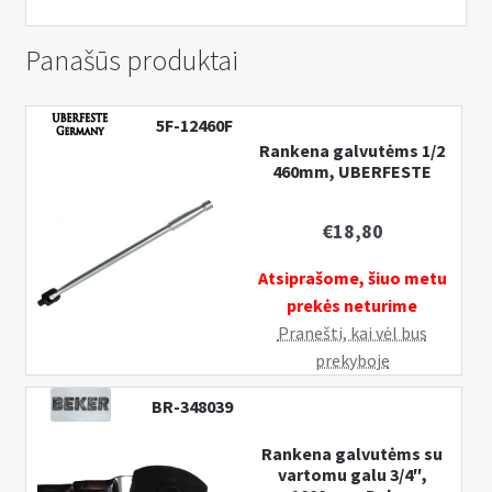
Panašūs produktai
5F-12460F
Rankena galvutėms 1/2
460mm, UBERFESTE
€
18,80
Atsiprašome, šiuo metu
prekės neturime
Pranešti, kai vėl bus
prekyboje
BR-348039
Rankena galvutėms su
vartomu galu 3/4″,