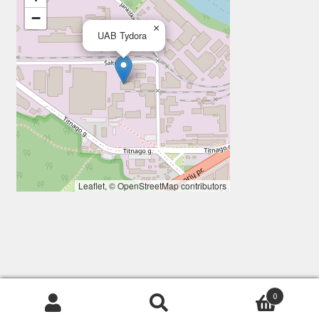
−
×
UAB Tydora
Leaflet
, ©
OpenStreetMap
contributors
0