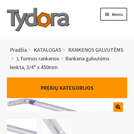
Pereiti
Pereiti
Meniu
prie
prie
meniu
turinio
PRADINIS
Pradžia
KATALOGAS
RANKENOS GALVUTĖMS
KATALOGAS
L formos rankenos
Rankena galvutėms
lenkta, 3/4” x 450mm
NAUJIENOS
AKCIJOS
PREKIŲ KATEGORIJOS
BRENDAI
I
KONTAKTAI
š
s