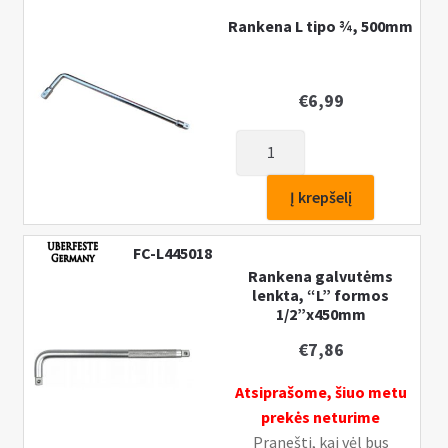
Rankena L tipo ¾, 500mm
€
6,99
produkto
kiekis:
Rankena
Į krepšelį
L
tipo
FC-L445018
¾,
Rankena galvutėms
500mm
lenkta, “L” formos
1/2”x450mm
€
7,86
Atsiprašome, šiuo metu
prekės neturime
Pranešti, kai vėl bus