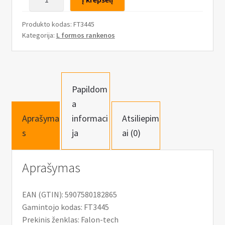
n
kiekis:
u
Rankena
Produkto kodas:
FT3445
galvutėms
Kategorija:
L formos rankenos
lenkta,
3/4”
x
450mm
Papildom
a
Aprašyma
informaci
Atsiliepim
s
ja
ai (0)
Aprašymas
EAN (GTIN): 5907580182865
Gamintojo kodas: FT3445
Prekinis ženklas: Falon-tech