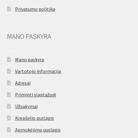
Privatumo politika
MANO PASKYRA
Mano paskyra
Vartotojo informacija
Adresai
Priminti slaptažodį
Užsakymai
Krepšelio puslapis
Apmokėjimo puslapis