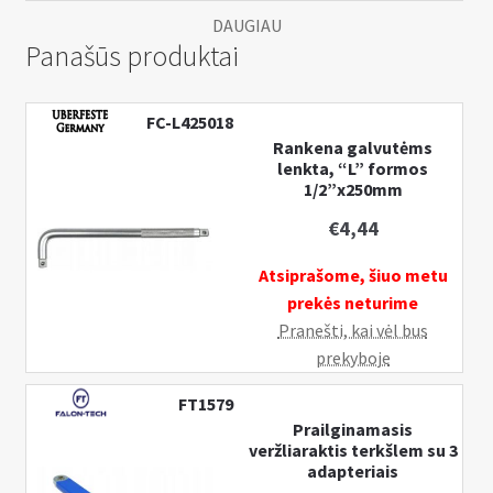
DAUGIAU
Panašūs produktai
FC-L425018
Rankena galvutėms
lenkta, “L” formos
1/2”x250mm
€
4,44
Atsiprašome, šiuo metu
prekės neturime
Pranešti, kai vėl bus
prekyboje
FT1579
Prailginamasis
veržliaraktis terkšlem su 3
adapteriais