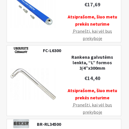
€
17,69
Atsiprašome, šiuo metu
prekės neturime
Pranešti, kai vėl bus
prekyboje
FC-L6300
Rankena galvutėms
lenkta, “L” formos
3/4”x300mm
€
14,40
Atsiprašome, šiuo metu
prekės neturime
Pranešti, kai vėl bus
prekyboje
BR-RL34500