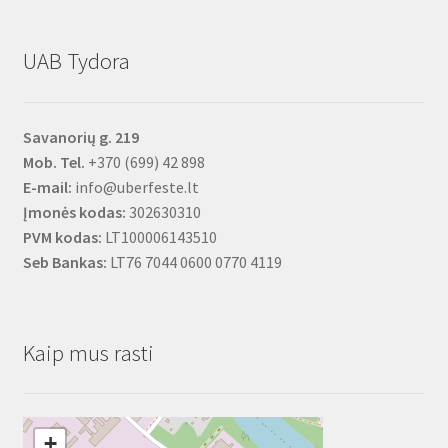
UAB Tydora
Savanorių g. 219
Mob. Tel.
+370 (699) 42 898
E-mail:
info@uberfeste.lt
Įmonės kodas:
302630310
PVM kodas:
LT100006143510
Seb Bankas:
LT76 7044 0600 0770 4119
Kaip mus rasti
+