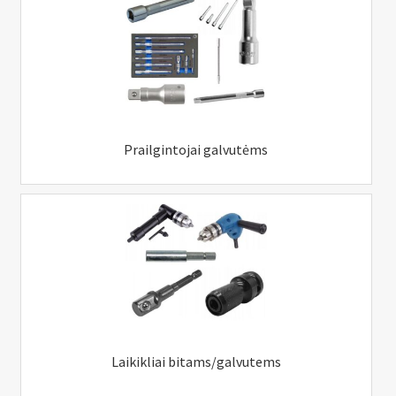
Prailgintojai galvutėms
Laikikliai bitams/galvutems