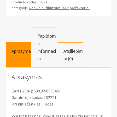
Produkto kodas:
TS2221
įkraunamas
Kategorija:
Rankiniai žibintuvėliai ir prožektoriai
led
žibintuvėlis
1W,
saulės
Papildom
elementas
a
Aprašyma
informaci
Atsiliepim
s
ja
ai (0)
Aprašymas
EAN (GTIN): 5901698508487
Gamintojo kodas: TS2221
Prekinis ženklas: Tiross
KOMPAKTIŠKAS ĮKRAUNAMASIS LED ŽIBINTUVĖLIS