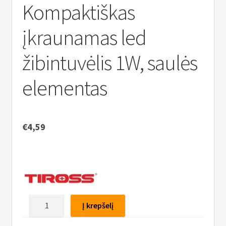
n
Kompaktiškas
u
įkraunamas led
žibintuvėlis 1W, saulės
elementas
€
4,59
produkto
Į krepšelį
kiekis:
Kompaktiškas