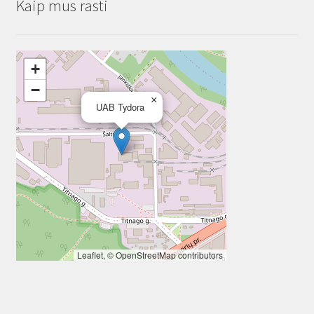
Kaip mus rasti
+
−
×
UAB Tydora
Leaflet
, ©
OpenStreetMap
contributors