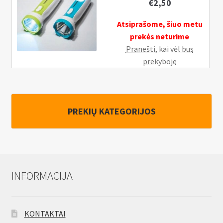
€
2,50
Atsiprašome, šiuo metu
prekės neturime
Pranešti, kai vėl bus
prekyboje
PREKIŲ KATEGORIJOS
INFORMACIJA
KONTAKTAI