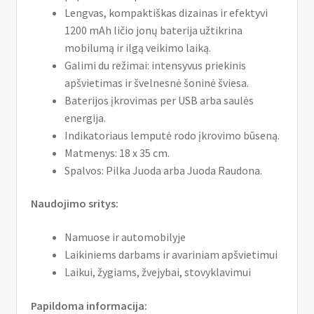
Lengvas, kompaktiškas dizainas ir efektyvi
1200 mAh ličio jonų baterija užtikrina
mobilumą ir ilgą veikimo laiką.
Galimi du režimai: intensyvus priekinis
apšvietimas ir švelnesnė šoninė šviesa.
Baterijos įkrovimas per USB arba saulės
energija.
Indikatoriaus lemputė rodo įkrovimo būseną.
Matmenys: 18 x 35 cm.
Spalvos: Pilka Juoda arba Juoda Raudona.
Naudojimo sritys:
Namuose ir automobilyje
Laikiniems darbams ir avariniam apšvietimui
Laikui, žygiams, žvejybai, stovyklavimui
Papildoma informacija: