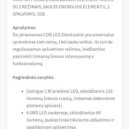
SU 2 REŽIMAIS, SAULĖS ENERGIJOS ELEMENTU, 2
SPALVOMIS, USB
Aprašymas:
Šis įkraunamas COB LED žibintuvėlis yra universalus
sprendimas tiek namų, tiek lauko veiklai. Jis turi du
reguliuojamus apšvietimo režimus, leidžiančius
pasirinkti tinkamą šviesos intensyvumą ir
funkcionalumą.
Pagrindinės savybės:
Galingas 1 W priekinis LED, skleidžiantis 110
liumenų šviesos srautą, tinkamas didesniems
plotams apšviesti.
6 SMD LED rankenoje, skleidžiantys 60
liumenų, puikiai tinka tikslioms užduotims ir
papildomam apšvietimui.