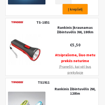
kiekis:
Rankinis
Į krepšelį
įkraunamas
žibintuvėlis
TS-1851
5W
Rankinis įkraunamas
LED/
žibintuvėlis 3W, 180lm
330
lm
€
5,50
+6W
LED/
Atsiprašome, šiuo metu
520lm,
prekės neturime
TIROSS
Pranešti, kai vėl bus
prekyboje
TS1911
Rankinis žibintuvėlis 2W,
120lm