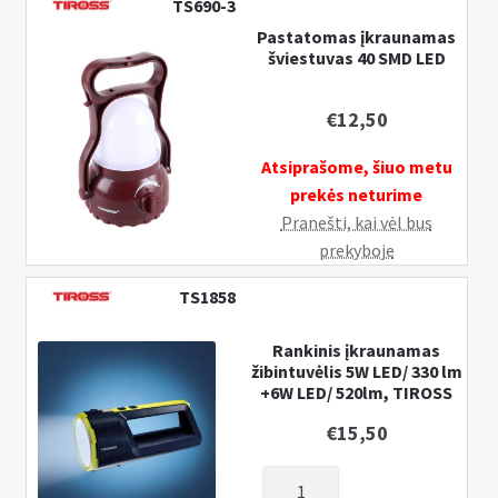
TS690-3
Pastatomas įkraunamas
šviestuvas 40 SMD LED
€
12,50
Atsiprašome, šiuo metu
prekės neturime
Pranešti, kai vėl bus
prekyboje
TS1858
Rankinis įkraunamas
žibintuvėlis 5W LED/ 330 lm
+6W LED/ 520lm, TIROSS
€
15,50
produkto