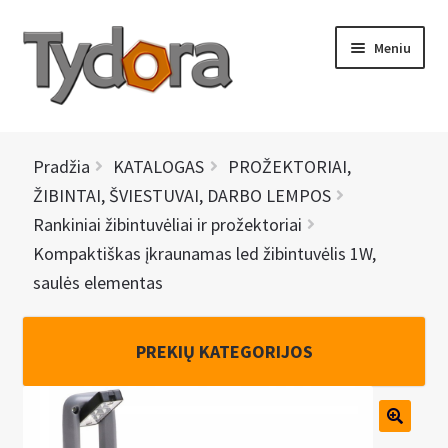
Pereiti
Pereiti
Meniu
prie
prie
meniu
turinio
PRADINIS
Pradžia
KATALOGAS
PROŽEKTORIAI,
KATALOGAS
ŽIBINTAI, ŠVIESTUVAI, DARBO LEMPOS
Rankiniai žibintuvėliai ir prožektoriai
NAUJIENOS
Kompaktiškas įkraunamas led žibintuvėlis 1W,
saulės elementas
AKCIJOS
BRENDAI
PREKIŲ KATEGORIJOS
I
KONTAKTAI
š
s