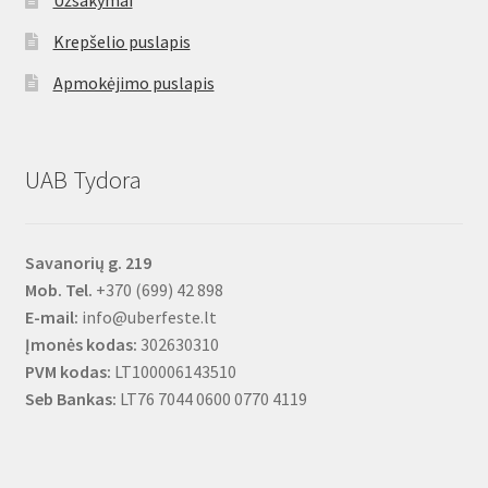
Užsakymai
Krepšelio puslapis
Apmokėjimo puslapis
UAB Tydora
Savanorių g. 219
Mob. Tel.
+370 (699) 42 898
E-mail:
info@uberfeste.lt
Įmonės kodas:
302630310
PVM kodas:
LT100006143510
Seb Bankas:
LT76 7044 0600 0770 4119