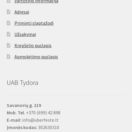
Vartotojo informacija
Adresai
Priminti slaptažodį
Užsakymai
Krepšelio puslapis
Apmokėjimo puslapis
UAB Tydora
Savanorių g. 219
Mob. Tel.
+370 (699) 42 898
E-mail:
info@uberfeste.lt
Įmonės kodas:
302630310