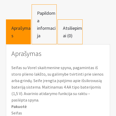
31x20x20
cm
Papildom
a
Aprašyma
informaci
Atsiliepim
s
ja
ai (0)
Aprašymas
Seifas su Vorel skaitmenine spyna, pagamintas iš
storo plieno lakšto, su galimybe tvirtinti prie sienos
arba grindų. Seife įrengta įspėjimo apie išsikrovusią
bateriją sistema. Maitinamas 4 AA tipo baterijomis
(1,5 V). Avarinio atidarymo funkcija su raktu –
paslėpta spyna.
Pakuotė
Seifas