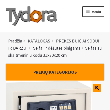
Pereiti
Pereiti
Meniu
prie
prie
meniu
turinio
PRADINIS
Pradžia
KATALOGAS
PREKĖS BUIČIAI SODUI
KATALOGAS
IR DARŽUI
Seifai ir dėžutes pinigams
Seifas su
skaitmeniniu kodu 31x20x20 cm
NAUJIENOS
AKCIJOS
PREKIŲ KATEGORIJOS
BRENDAI
I
KONTAKTAI
š
s