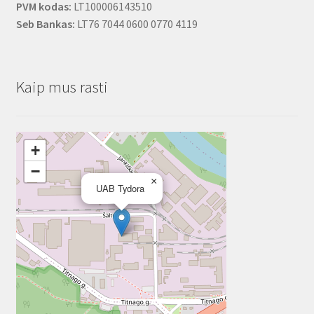
PVM kodas:
LT100006143510
Seb Bankas:
LT76 7044 0600 0770 4119
Kaip mus rasti
+
−
×
UAB Tydora