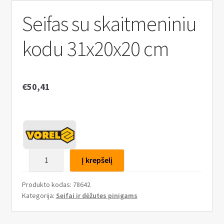
n
u
Seifas su skaitmeniniu
kodu 31x20x20 cm
€
50,41
produkto
Į krepšelį
kiekis:
Seifas
Produkto kodas:
78642
su
Kategorija:
Seifai ir dėžutes pinigams
skaitmeniniu
kodu