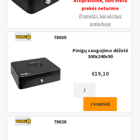
Atsiprašome, šiuo metu
prekės neturime
Pranešti, kai vėl bus
prekyboje
78630
Pinigų saugojimo dėžutė
300х240х90
€
19,10
produkto
kiekis:
Pinigų
Į krepšelį
saugojimo
dėžutė
78626
300х240х90