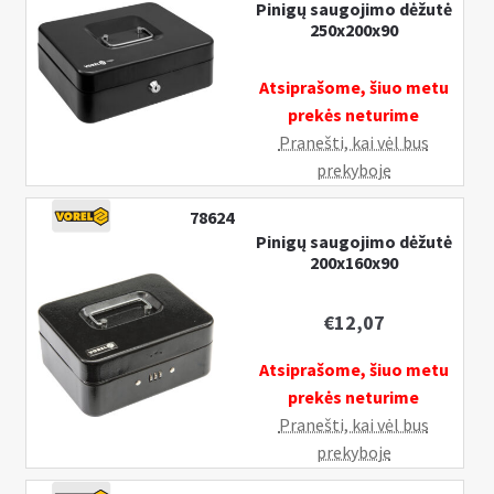
Pinigų saugojimo dėžutė
250х200х90
Atsiprašome, šiuo metu
prekės neturime
Pranešti, kai vėl bus
prekyboje
78624
Pinigų saugojimo dėžutė
200х160х90
€
12,07
Atsiprašome, šiuo metu
prekės neturime
Pranešti, kai vėl bus
prekyboje