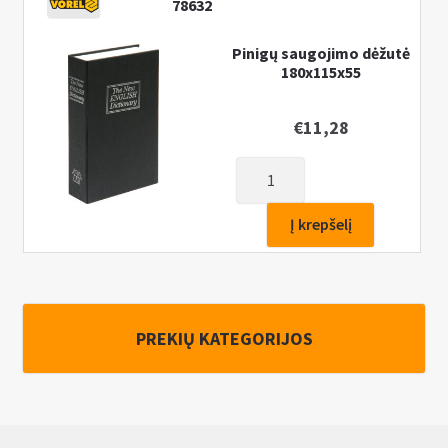
78632
Pinigų saugojimo dėžutė
180х115х55
€
11,28
produkto
kiekis:
Pinigų
Į krepšelį
saugojimo
dėžutė
180х115х55
PREKIŲ KATEGORIJOS