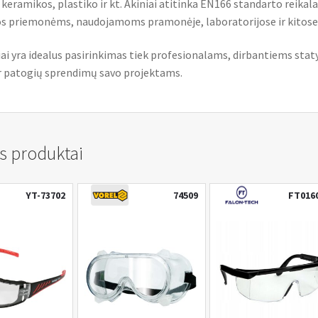
keramikos, plastiko ir kt. Akiniai atitinka EN166 standarto reikal
s priemonėms, naudojamoms pramonėje, laboratorijose ir kitose s
iai yra idealus pasirinkimas tiek profesionalams, dirbantiems sta
ir patogių sprendimų savo projektams.
s produktai
YT-73702
74509
FT016