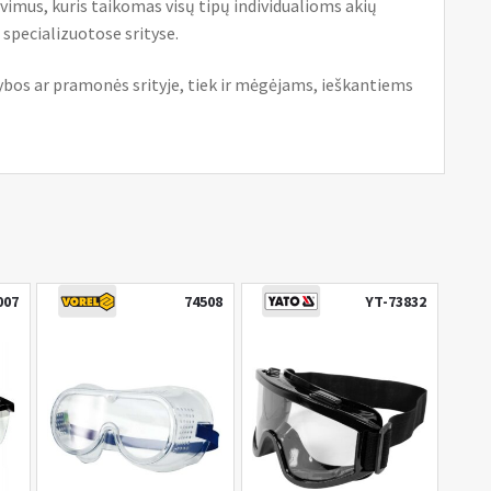
avimus, kuris taikomas visų tipų individualioms akių
pecializuotose srityse.
tybos ar pramonės srityje, tiek ir mėgėjams, ieškantiems
007
74508
YT-73832