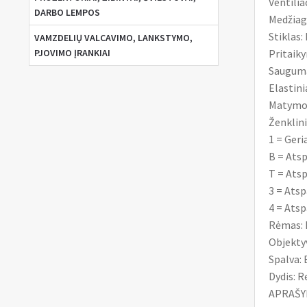
Ventilia
DARBO LEMPOS
Medžiaga
Stiklas:
VAMZDELIŲ VALCAVIMO, LANKSTYMO,
Pritaiky
PJOVIMO ĮRANKIAI
Saugumas
Elastini
Matymo 
Ženklin
1 = Geri
B = Ats
T = Ats
3 = Ats
4 = Ats
Rėmas: 
Objekty
Spalva:
Dydis: 
APRAŠYMA