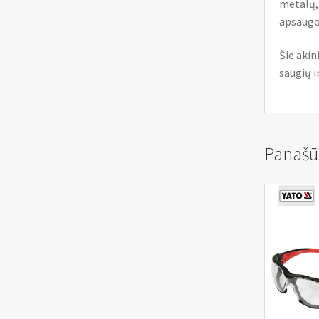
metalų, 
apsaugo
Šie akin
saugių 
Panašū