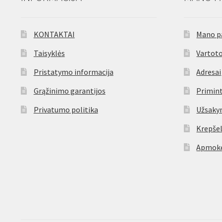
KONTAKTAI
Mano p
Taisyklės
Vartoto
Pristatymo informacija
Adresai
Grąžinimo garantijos
Primint
Privatumo politika
Užsaky
Krepšel
Apmokė