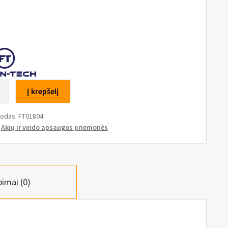
to
Į krepšelį
niai
kodas:
FT01804
:
Akių ir veido apsaugos priemonės
ų
pimai (0)