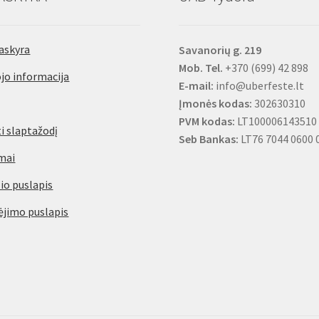
askyra
Savanorių g. 219
Mob. Tel.
+370 (699) 42 898
jo informacija
E-mail:
info@uberfeste.lt
Įmonės kodas:
302630310
PVM kodas:
LT100006143510
i slaptažodį
Seb Bankas:
LT76 7044 0600 
mai
io puslapis
jimo puslapis