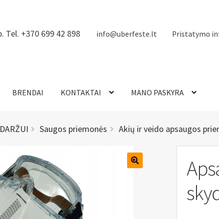
. Tel. +370 699 42 898
info@uberfeste.lt
Pristatymo in
BRENDAI
KONTAKTAI
MANO PASKYRA
 DARŽUI
Saugos priemonės
Akių ir veido apsaugos pri
Apsa
skyd