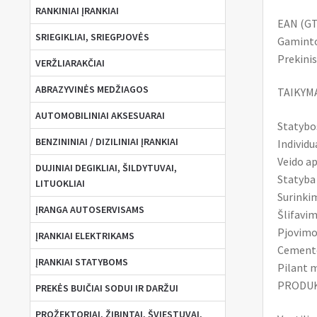
RANKINIAI ĮRANKIAI
EAN (GT
SRIEGIKLIAI, SRIEGPJOVĖS
Gaminto
Prekinis
VERŽLIARAKČIAI
ABRAZYVINĖS MEDŽIAGOS
TAIKYMA
AUTOMOBILINIAI AKSESUARAI
Statybo
BENZININIAI / DIZILINIAI ĮRANKIAI
Individu
Veido a
DUJINIAI DEGIKLIAI, ŠILDYTUVAI,
Statyba
LITUOKLIAI
Surinki
ĮRANGA AUTOSERVISAMS
Šlifavi
Pjovimo
ĮRANKIAI ELEKTRIKAMS
Cement
ĮRANKIAI STATYBOMS
Pilant 
PRODUK
PREKĖS BUIČIAI SODUI IR DARŽUI
PROŽEKTORIAI, ŽIBINTAI, ŠVIESTUVAI,