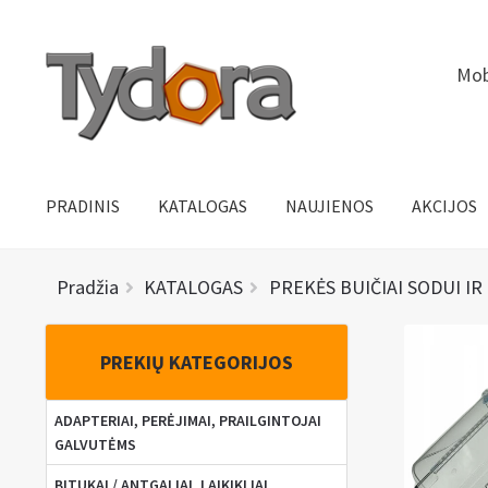
Pereiti
Pereiti
Mob
prie
prie
meniu
turinio
PRADINIS
KATALOGAS
NAUJIENOS
AKCIJOS
Pradžia
KATALOGAS
PREKĖS BUIČIAI SODUI IR
PREKIŲ KATEGORIJOS
ADAPTERIAI, PERĖJIMAI, PRAILGINTOJAI
GALVUTĖMS
BITUKAI / ANTGALIAI, LAIKIKLIAI