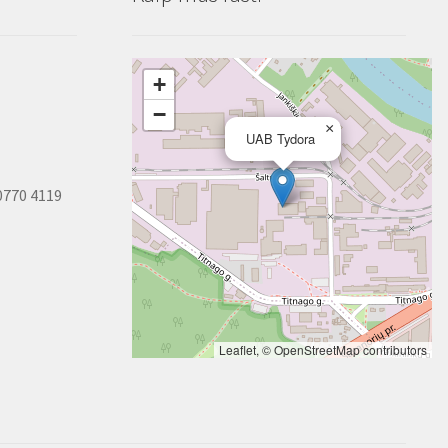
+
−
×
UAB Tydora
0770 4119
Leaflet
, ©
OpenStreetMap
contributors