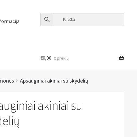
formacija
€
0,00
0 prekių
emonės
Apsauginiai akiniai su skydelių
uginiai akiniai su
elių