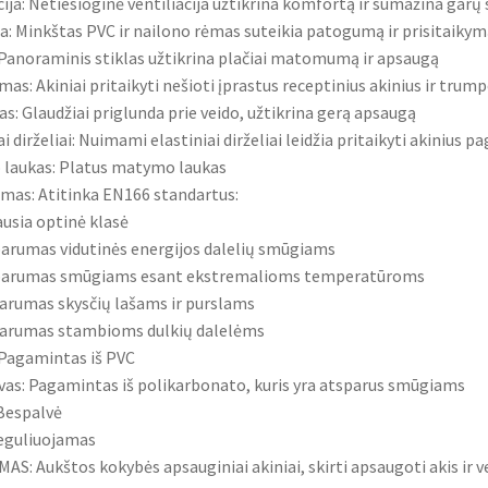
cija: Netiesioginė ventiliacija užtikrina komfortą ir sumažina garų
: Minkštas PVC ir nailono rėmas suteikia patogumą ir prisitaikym
 Panoraminis stiklas užtikrina plačiai matomumą ir apsaugą
mas: Akiniai pritaikyti nešioti įprastus receptinius akinius ir tru
: Glaudžiai priglunda prie veido, užtikrina gerą apsaugą
ai dirželiai: Nuimami elastiniai dirželiai leidžia pritaikyti akinius p
laukas: Platus matymo laukas
imas: Atitinka EN166 standartus:
ausia optinė klasė
parumas vidutinės energijos dalelių smūgiams
parumas smūgiams esant ekstremalioms temperatūroms
parumas skysčių lašams ir purslams
parumas stambioms dulkių dalelėms
Pagamintas iš PVC
vas: Pagamintas iš polikarbonato, kuris yra atsparus smūgiams
 Bespalvė
Reguliuojamas
S: Aukštos kokybės apsauginiai akiniai, skirti apsaugoti akis ir v