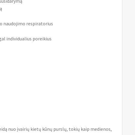
 susidarymą
ą
mpo naudojimo respiratorius
agal individualius poreikius
eidą nuo įvairių kietų kūnų purslų, tokių kaip medienos,