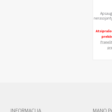
Apsaugi
nerasojanty
Atsiprašo
prekė
Pranešti
pr
INFORMACIJA
MANO P