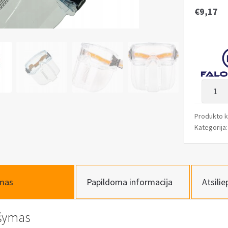
€
9,17
produk
kiekis:
Apsaugi
Produkto 
akiniai
Kategorija
su
skydeli
mas
Papildoma informacija
Atsilie
šymas