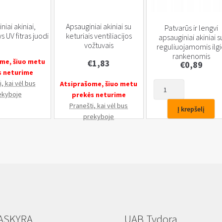
niai akiniai,
Apsauginiai akiniai su
Patvarūs ir lengvi
s UV fitras juodi
keturiais ventiliacijos
apsauginiai akiniai s
vožtuvais
reguliuojamomis ilg
rankenomis
me, šiuo metu
€
1,83
€
0,89
s neturime
, kai vėl bus
Atsiprašome, šiuo metu
produkto
ekyboje
prekės neturime
kiekis:
Pranešti, kai vėl bus
Patvarūs
Į krepšelį
prekyboje
ir
lengvi
apsauginiai
akiniai
su
reguliuojamomis
ilgio
rankenomis
ASKYRA
UAB Tydora