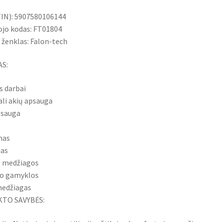
IN): 5907580106144
jo kodas: FT01804
 ženklas: Falon-tech
S:
s darbai
ali akių apsauga
psauga
mas
mas
 medžiagos
o gamyklos
medžiagas
TO SAVYBĖS: