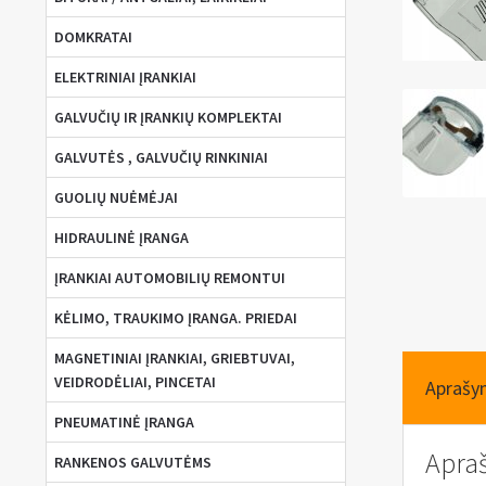
DOMKRATAI
ELEKTRINIAI ĮRANKIAI
GALVUČIŲ IR ĮRANKIŲ KOMPLEKTAI
GALVUTĖS , GALVUČIŲ RINKINIAI
GUOLIŲ NUĖMĖJAI
HIDRAULINĖ ĮRANGA
ĮRANKIAI AUTOMOBILIŲ REMONTUI
KĖLIMO, TRAUKIMO ĮRANGA. PRIEDAI
MAGNETINIAI ĮRANKIAI, GRIEBTUVAI,
VEIDRODĖLIAI, PINCETAI
Aprašy
PNEUMATINĖ ĮRANGA
Apra
RANKENOS GALVUTĖMS