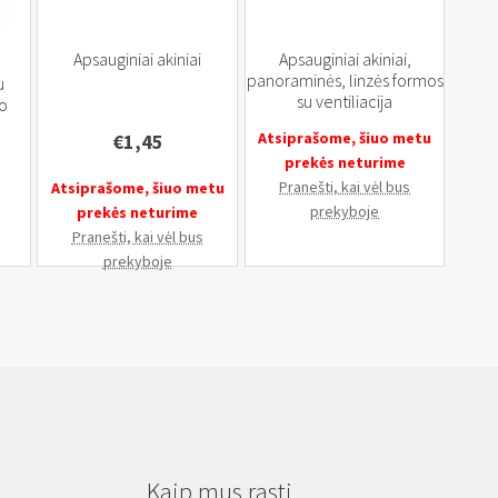
Apsauginiai akiniai
Apsauginiai akiniai,
panoraminės, linzės formos
u
su ventiliacija
io
Atsiprašome, šiuo metu
€
1,45
prekės neturime
Pranešti, kai vėl bus
Atsiprašome, šiuo metu
prekyboje
prekės neturime
Pranešti, kai vėl bus
prekyboje
Kaip mus rasti