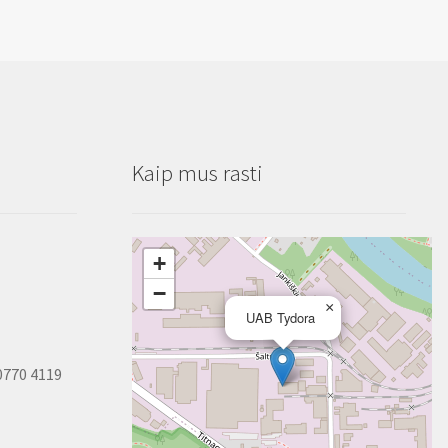
48mm
x
50m
Kaip mus rasti
+
−
×
UAB Tydora
0770 4119