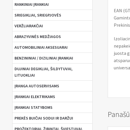
RANKINIAI ĮRANKIAI
EAN (GT
SRIEGIKLIAI, SRIEGPJOVĖS
Gaminto
Prekinis
VERŽLIARAKČIAI
ABRAZYVINĖS MEDŽIAGOS
Izoliaci
nepakeič
AUTOMOBILINIAI AKSESUARAI
juosta g
BENZININIAI / DIZILINIAI ĮRANKIAI
atsparum
universa
DUJINIAI DEGIKLIAI, ŠILDYTUVAI,
LITUOKLIAI
ĮRANGA AUTOSERVISAMS
ĮRANKIAI ELEKTRIKAMS
ĮRANKIAI STATYBOMS
Panašū
PREKĖS BUIČIAI SODUI IR DARŽUI
PROŽEKTORIAI, ŽIBINTAI, ŠVIESTUVAI,