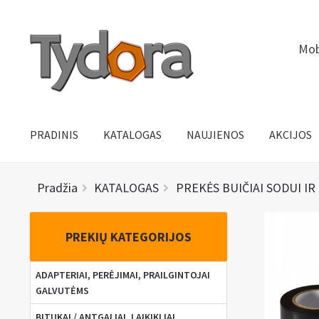
Pereiti
Pereiti
Mob
prie
prie
meniu
turinio
PRADINIS
KATALOGAS
NAUJIENOS
AKCIJOS
Pradžia
KATALOGAS
PREKĖS BUIČIAI SODUI IR
PREKIŲ KATEGORIJOS
ADAPTERIAI, PERĖJIMAI, PRAILGINTOJAI
GALVUTĖMS
BITUKAI / ANTGALIAI, LAIKIKLIAI