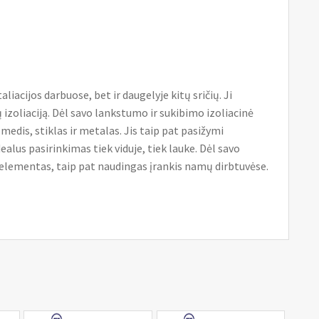
liacijos darbuose, bet ir daugelyje kitų sričių. Ji
 izoliaciją. Dėl savo lankstumo ir sukibimo izoliacinė
medis, stiklas ir metalas. Jis taip pat pasižymi
us pasirinkimas tiek viduje, tiek lauke. Dėl savo
 elementas, taip pat naudingas įrankis namų dirbtuvėse.