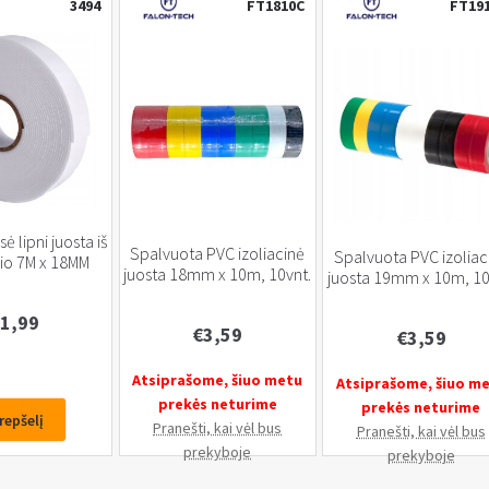
3494
FT1810C
FT19
ė lipni juosta iš
Spalvuota PVC izoliacinė
Spalvuota PVC izoliac
io 7M x 18MM
juosta 18mm x 10m, 10vnt.
juosta 19mm x 10m, 10
1,99
€
3,59
€
3,59
Atsiprašome, šiuo metu
Atsiprašome, šiuo m
prekės neturime
prekės neturime
krepšelį
Pranešti, kai vėl bus
Pranešti, kai vėl bus
prekyboje
prekyboje