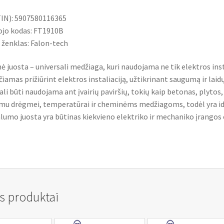
IN): 5907580116365
jo kodas: FT1910B
 ženklas: Falon-tech
nė juosta – universali medžiaga, kuri naudojama ne tik elektros insta
iamas prižiūrint elektros instaliaciją, užtikrinant saugumą ir laidų
ali būti naudojama ant įvairių paviršių, tokių kaip betonas, plytos, 
u drėgmei, temperatūrai ir cheminėms medžiagoms, todėl yra ideal
lumo juosta yra būtinas kiekvieno elektriko ir mechaniko įrangos
s produktai