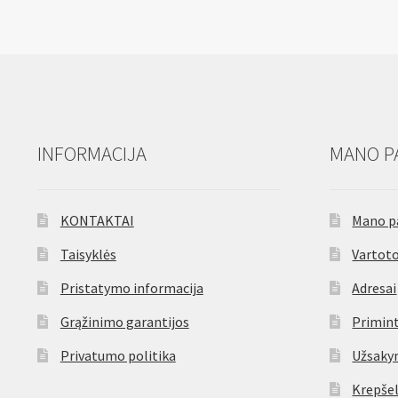
iš
putplasčio
7M
x
18MM
INFORMACIJA
MANO P
KONTAKTAI
Mano p
Taisyklės
Vartoto
Pristatymo informacija
Adresai
Grąžinimo garantijos
Primint
Privatumo politika
Užsaky
Krepšel