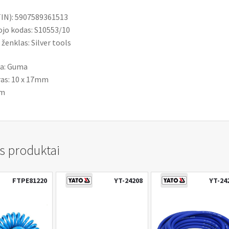
IN): 5907589361513
jo kodas: S10553/10
 ženklas: Silver tools
a: Guma
as: 10 x 17mm
0m
s produktai
FTPE81220
YT-24208
YT-24