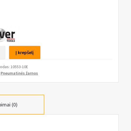
to
Į krepšelį
kodas:
10553-10E
:
Pneumatinės žarnos
mis
is
mm,
pimai (0)