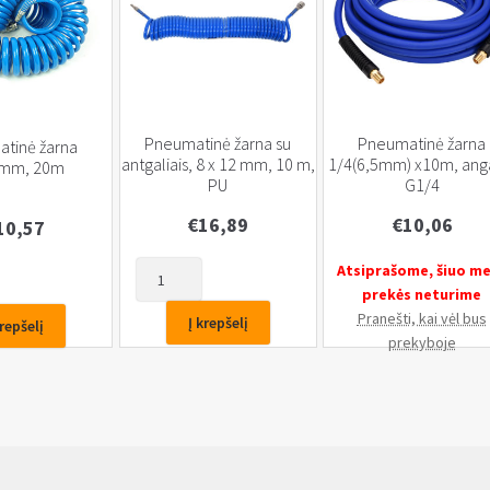
Pneumatinė žarna su
Pneumatinė žarna
tinė žarna
antgaliais, 8 x 12 mm, 10 m,
1/4(6,5mm) x10m, anga
2mm, 20m
PU
G1/4
€
16,89
€
10,06
10,57
produkto
Atsiprašome, šiuo m
kiekis:
prekės neturime
Pneumatinė
Pranešti, kai vėl bus
nė
Į krepšelį
krepšelį
žarna
prekyboje
su
antgaliais,
8
x
12
mm,