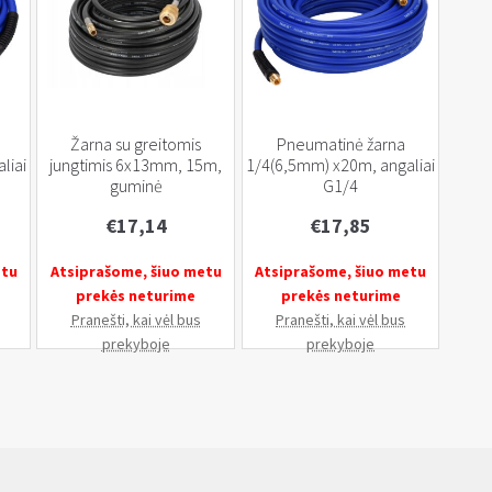
Žarna su greitomis
Pneumatinė žarna
liai
jungtimis 6x13mm, 15m,
1/4(6,5mm) x20m, angaliai
guminė
G1/4
€
17,14
€
17,85
etu
Atsiprašome, šiuo metu
Atsiprašome, šiuo metu
prekės neturime
prekės neturime
Pranešti, kai vėl bus
Pranešti, kai vėl bus
prekyboje
prekyboje