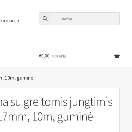
formacija
€
0,00
0 prekių
m, 10m, guminė
a su greitomis jungtimis
17mm, 10m, guminė