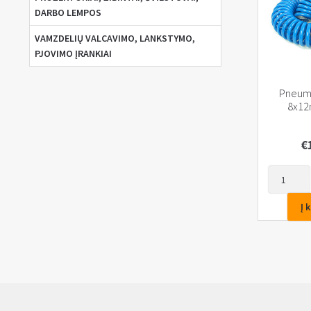
DARBO LEMPOS
VAMZDELIŲ VALCAVIMO, LANKSTYMO,
PJOVIMO ĮRANKIAI
Pneuma
8x1
€
produkto
kiekis:
Pneumati
Į 
žarna
8x12mm,
20m