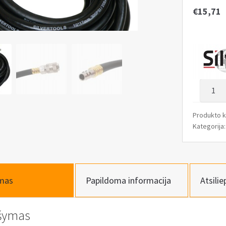
€
15,71
produk
kiekis:
Žarna
Produkto 
su
Kategorija
greito
jungtim
10x17
10m,
mas
Papildoma informacija
Atsilie
guminė
šymas