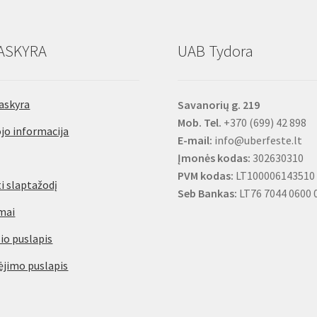
10
m,
PU
ASKYRA
UAB Tydora
askyra
Savanorių g. 219
Mob. Tel.
+370 (699) 42 898
jo informacija
E-mail:
info@uberfeste.lt
Įmonės kodas:
302630310
PVM kodas:
LT100006143510
i slaptažodį
Seb Bankas:
LT76 7044 0600 
mai
io puslapis
jimo puslapis