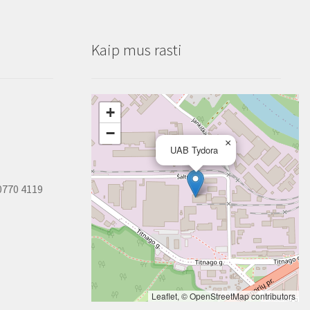
Kaip mus rasti
+
−
×
UAB Tydora
0770 4119
Leaflet
, ©
OpenStreetMap
contributors