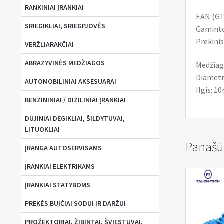
RANKINIAI ĮRANKIAI
EAN (GT
SRIEGIKLIAI, SRIEGPJOVĖS
Gaminto
Prekinis
VERŽLIARAKČIAI
ABRAZYVINĖS MEDŽIAGOS
Medžiag
Diametr
AUTOMOBILINIAI AKSESUARAI
Ilgis: 1
BENZININIAI / DIZILINIAI ĮRANKIAI
DUJINIAI DEGIKLIAI, ŠILDYTUVAI,
LITUOKLIAI
Panašū
ĮRANGA AUTOSERVISAMS
ĮRANKIAI ELEKTRIKAMS
ĮRANKIAI STATYBOMS
PREKĖS BUIČIAI SODUI IR DARŽUI
PROŽEKTORIAI, ŽIBINTAI, ŠVIESTUVAI,