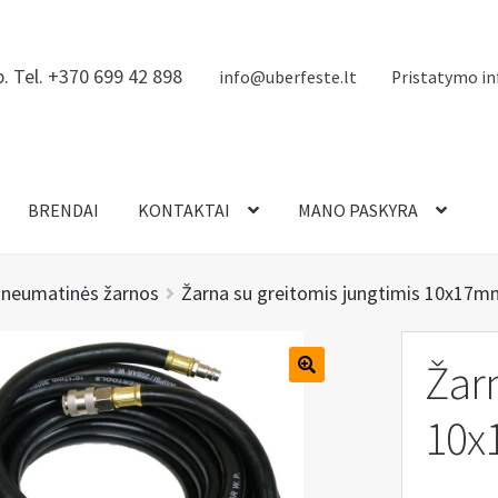
. Tel. +370 699 42 898
info@uberfeste.lt
Pristatymo in
BRENDAI
KONTAKTAI
MANO PASKYRA
neumatinės žarnos
Žarna su greitomis jungtimis 10x17m
Žarn
10x