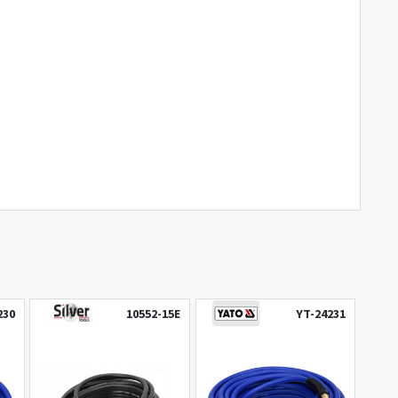
230
10552-15E
YT-24231