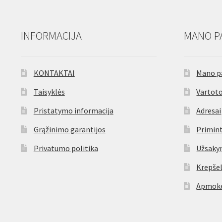
INFORMACIJA
MANO P
KONTAKTAI
Mano p
Taisyklės
Vartoto
Pristatymo informacija
Adresai
Grąžinimo garantijos
Primint
Privatumo politika
Užsaky
Krepšel
Apmokė