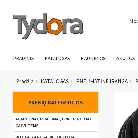
Pereiti
Pereiti
Mob
prie
prie
meniu
turinio
PRADINIS
KATALOGAS
NAUJIENOS
AKCIJOS
Pradžia
KATALOGAS
PNEUMATINĖ ĮRANGA
P
PREKIŲ KATEGORIJOS
ADAPTERIAI, PERĖJIMAI, PRAILGINTOJAI
GALVUTĖMS
BITUKAI / ANTGALIAI, LAIKIKLIAI