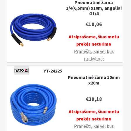
Pneumatinė žarna
8
1/4(6,5mm) x10m, angaliai
G1/4
x
12
€
10,06
mm,
10
Atsiprašome, šiuo metu
m,
prekės neturime
PU
Pranešti, kai vėl bus
prekyboje
YT-24225
Pneumatinė žarna 10mm
x20m
€
29,18
Atsiprašome, šiuo metu
prekės neturime
Pranešti, kai vėl bus