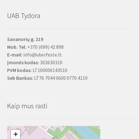
UAB Tydora
Savanorių g. 219
Mob. Tel.
+370 (699) 42 898
E-mail:
info@uberfeste.lt
Įmonės kodas:
302630310
PVM kodas:
LT100006143510
Seb Bankas:
LT76 7044 0600 0770 4119
Kaip mus rasti
+