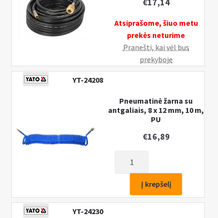
€
17,14
PVC,
YATO
Atsiprašome, šiuo metu
prekės neturime
Pranešti, kai vėl bus
prekyboje
YT-24208
Pneumatinė žarna su
antgaliais, 8 x 12 mm, 10 m,
PU
€
16,89
produkto
kiekis:
Pneumatinė
Į krepšelį
žarna
su
YT-24230
antgaliais,