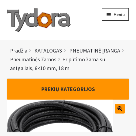
Pereiti
Pereiti
Meniu
prie
prie
meniu
turinio
PRADINIS
Pradžia
KATALOGAS
PNEUMATINĖ ĮRANGA
KATALOGAS
Pneumatinės žarnos
Pripūtimo žarna su
antgaliais, 6×10 mm, 18 m
NAUJIENOS
AKCIJOS
PREKIŲ KATEGORIJOS
BRENDAI
I
KONTAKTAI
š
s