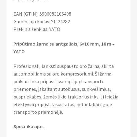
EAN (GTIN): 5906083106408
Gamintojo kodas: YT-24282
Prekinis ženklas: YATO
Pripūtimo žarna su antgaliais, 6×10 mm, 18 m –
YATO
Profesionali, lanksti suspausto oro žarna, skirta
automobiliams su oro kompresoriumi. Ši žarna
puikiai tinka pripūsti įvairių tipų transporto
priemones, įskaitant autobusus, sunkvežimius,
puspriekabes, žemės ūkio traktorius ir kt. Ji leidžia
efektyviai pripūsti visus ratus, net ir labai ilgoje
transporto priemonėje.
Specifikacijos: