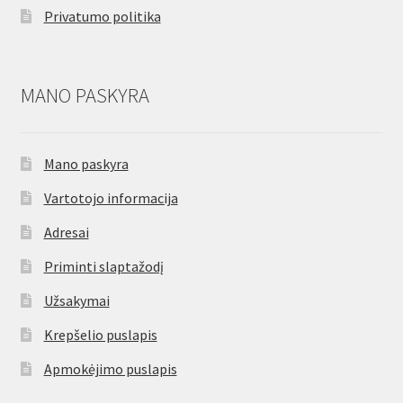
Privatumo politika
MANO PASKYRA
Mano paskyra
Vartotojo informacija
Adresai
Priminti slaptažodį
Užsakymai
Krepšelio puslapis
Apmokėjimo puslapis