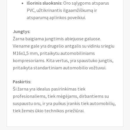
Išorinis sluoksnis:
Oro sąlygoms atsparus
PVC, užtikrinantis ilgaamžiškumą ir
atsparumą aplinkos poveikiui.
Jungtys:
Žarna baigiama jungtimis abiejuose galuose.
Viename gale yra drugelio antgalis su vidiniu sriegiu
M16x1,5 mm, pritaikytu automobiliniams
kompresoriams. Kita vertus, yra spaustuko jungtis,
pritaikyta standartiniam automobilio vožtuvui.
Paskirtis:
Ši žarna yra idealus pasirinkimas tiek
profesionaliems, tiek mėgėjams, dirbantiems su
suspaustu oru, ir yra puikus įrankis tiek automobilių,
tiek žemės ūkio technikos priežiūrai.