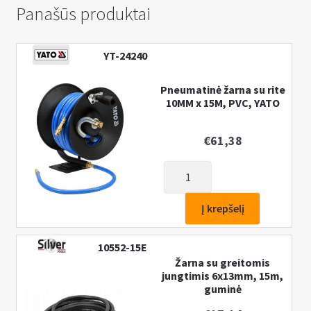
Panašūs produktai
YT-24240
Pneumatinė žarna su rite
10MM x 15M, PVC, YATO
€
61,38
produkto
kiekis:
Pneumatinė
Į krepšelį
žarna
su
10552-15E
rite
Žarna su greitomis
10MM
jungtimis 6x13mm, 15m,
guminė
x
15M,