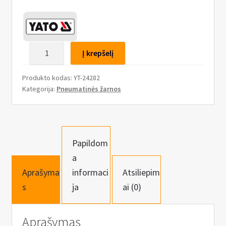
n
u
produkto
Į krepšelį
kiekis:
Pripūtimo
Produkto kodas:
YT-24282
žarna
Kategorija:
Pneumatinės žarnos
su
antgaliais,
6×10
mm,
Papildom
18
a
m
Aprašyma
informaci
Atsiliepim
s
ja
ai (0)
Aprašymas