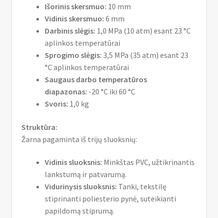
Išorinis skersmuo:
10 mm
Vidinis skersmuo:
6 mm
Darbinis slėgis:
1,0 MPa (10 atm) esant 23 °C
aplinkos temperatūrai
Sprogimo slėgis:
3,5 MPa (35 atm) esant 23
°C aplinkos temperatūrai
Saugaus darbo temperatūros
diapazonas:
-20 °C iki 60 °C
Svoris:
1,0 kg
Struktūra:
Žarna pagaminta iš trijų sluoksnių:
Vidinis sluoksnis:
Minkštas PVC, užtikrinantis
lankstumą ir patvarumą.
Vidurinysis sluoksnis:
Tanki, tekstilę
stiprinanti poliesterio pynė, suteikianti
papildomą stiprumą.