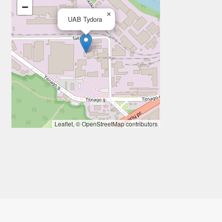
−
×
UAB Tydora
Leaflet
, ©
OpenStreetMap
contributors