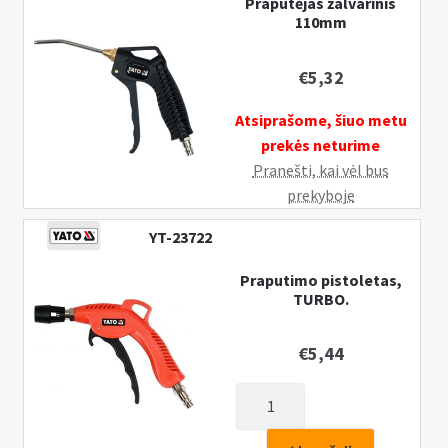
Praputėjas žalvarinis
110mm
€
5,32
Atsiprašome, šiuo metu
prekės neturime
Pranešti, kai vėl bus
prekyboje
YT-23722
Praputimo pistoletas,
TURBO.
€
5,44
produkto
kiekis:
Praputimo