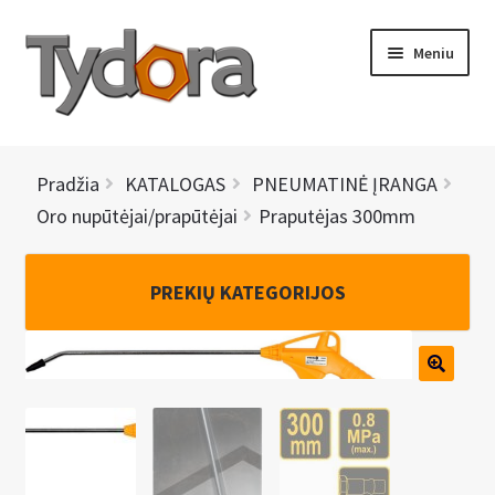
Pereiti
Pereiti
Meniu
prie
prie
meniu
turinio
PRADINIS
Pradžia
KATALOGAS
PNEUMATINĖ ĮRANGA
KATALOGAS
Oro nupūtėjai/prapūtėjai
Praputėjas 300mm
NAUJIENOS
PREKIŲ KATEGORIJOS
AKCIJOS
BRENDAI
I
KONTAKTAI
š
s