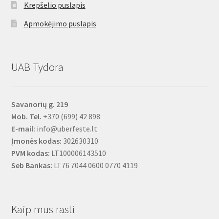
Krepšelio puslapis
Apmokėjimo puslapis
UAB Tydora
Savanorių g. 219
Mob. Tel.
+370 (699) 42 898
E-mail:
info@uberfeste.lt
Įmonės kodas:
302630310
PVM kodas:
LT100006143510
Seb Bankas:
LT76 7044 0600 0770 4119
Kaip mus rasti