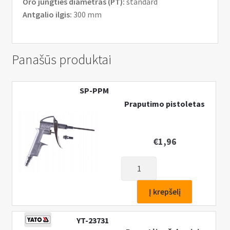
Oro jungties diametras (PT):
standard
Antgalio ilgis:
300 mm
Panašūs produktai
SP-PPM
Praputimo pistoletas
€
1,96
produkto
kiekis:
Praputimo
Į krepšelį
pistoletas
YT-23731