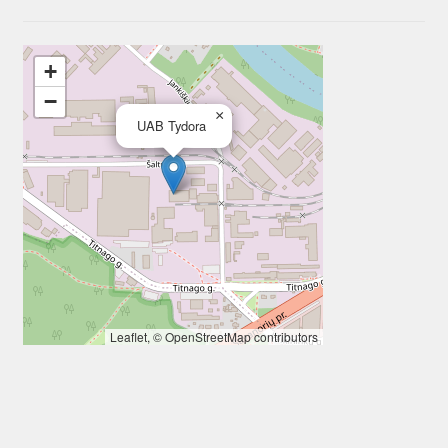
+
−
×
UAB Tydora
Leaflet
, ©
OpenStreetMap
contributors