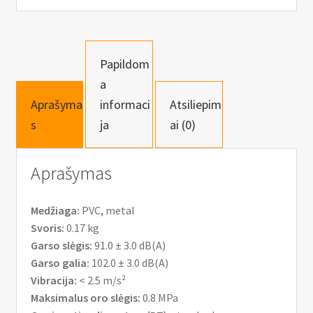
n
u
Papildom
a
Aprašyma
informaci
Atsiliepim
s
ja
ai (0)
Aprašymas
Medžiaga:
PVC, metal
Svoris:
0.17 kg
Garso slėgis:
91.0 ± 3.0 dB(A)
Garso galia:
102.0 ± 3.0 dB(A)
Vibracija:
< 2.5 m/s²
Maksimalus oro slėgis:
0.8 MPa