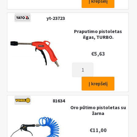
Į krepšelį
pistoletas,
TURBO.
yt-23723
Praputimo pistoletas
ilgas, TURBO.
€
5,63
produkto
kiekis:
Praputimo
Į krepšelį
pistoletas
ilgas,
81634
TURBO.
Oro pūtimo pistoletas su
žarna
€
11,00