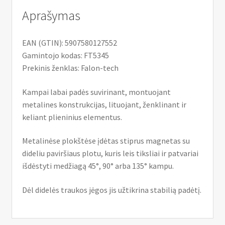
Aprašymas
EAN (GTIN): 5907580127552
Gamintojo kodas: FT5345
Prekinis ženklas: Falon-tech
Kampai labai padės suvirinant, montuojant
metalines konstrukcijas, lituojant, ženklinant ir
keliant plieninius elementus.
Metalinėse plokštėse įdėtas stiprus magnetas su
dideliu paviršiaus plotu, kuris leis tiksliai ir patvariai
išdėstyti medžiagą 45°, 90° arba 135° kampu.
Dėl didelės traukos jėgos jis užtikrina stabilią padėtį.