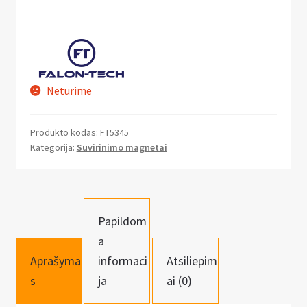
n
u
Neturime
Produkto kodas:
FT5345
Kategorija:
Suvirinimo magnetai
Papildom
a
Aprašyma
informaci
Atsiliepim
s
ja
ai (0)