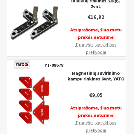
laikiklių rinkinys 32kg.,
2vnt.
22,5kg
€
16,92
Atsiprašome, šiuo metu
prekės neturime
Pranešti, kai vėl bus
prekyboje
YT-08678
Magnetinių suvirinimo
kampu rinkinys 6vnt, YATO
€
9,05
Atsiprašome, šiuo metu
prekės neturime
Pranešti, kai vėl bus
prekyboje