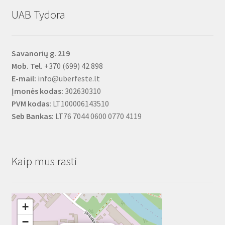
UAB Tydora
Savanorių g. 219
Mob. Tel.
+370 (699) 42 898
E-mail:
info@uberfeste.lt
Įmonės kodas:
302630310
PVM kodas:
LT100006143510
Seb Bankas:
LT76 7044 0600 0770 4119
Kaip mus rasti
+
−