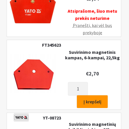
Atsiprašome, šiuo metu
prekės neturime
Pranešti, kai vėl bus
prekyboje
FT345623
Suvirinimo magnetinis
kampas, 6-kampai, 22,5kg
€
2,70
produkto
kiekis:
Suvirinimo
Į krepšelį
magnetinis
kampas,
YT-08723
6-
Suvirinimo magnetinių
kampai,