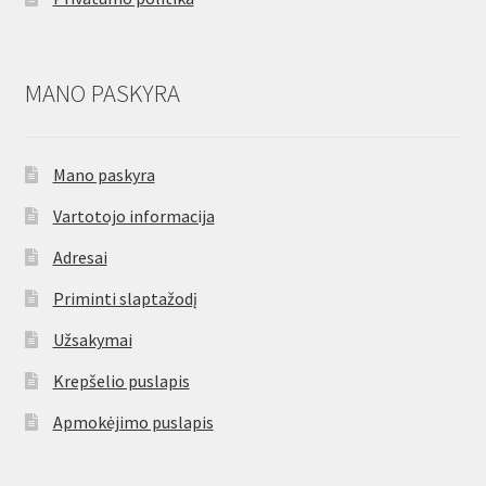
MANO PASKYRA
Mano paskyra
Vartotojo informacija
Adresai
Priminti slaptažodį
Užsakymai
Krepšelio puslapis
Apmokėjimo puslapis