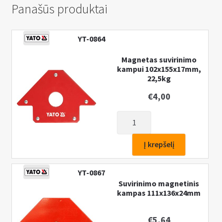
Panašūs produktai
YT-0864
Magnetas suvirinimo
kampui 102x155x17mm,
22,5kg
€
4,00
produkto
kiekis:
Magnetas
Į krepšelį
suvirinimo
kampui
YT-0867
102x155x17mm,
Suvirinimo magnetinis
22,5kg
kampas 111x136x24mm
€
5,64