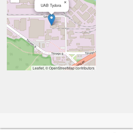
×
UAB Tydora
Leaflet
, ©
OpenStreetMap
contributors