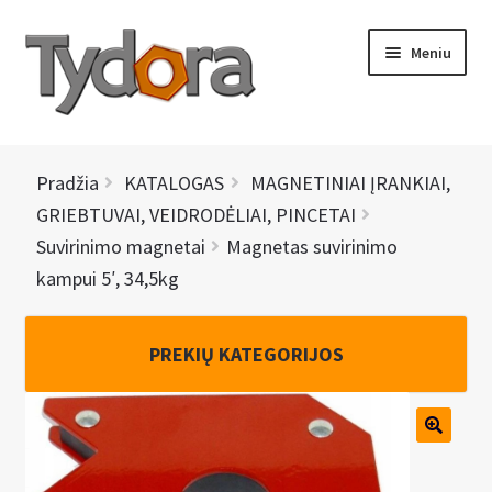
Pereiti
Pereiti
Meniu
prie
prie
meniu
turinio
PRADINIS
Pradžia
KATALOGAS
MAGNETINIAI ĮRANKIAI,
KATALOGAS
GRIEBTUVAI, VEIDRODĖLIAI, PINCETAI
Suvirinimo magnetai
Magnetas suvirinimo
NAUJIENOS
kampui 5′, 34,5kg
AKCIJOS
PREKIŲ KATEGORIJOS
BRENDAI
I
KONTAKTAI
š
s