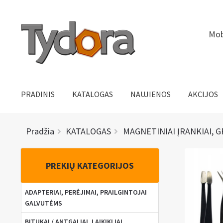
Pereiti
Pereiti
Mob
prie
prie
meniu
turinio
PRADINIS
KATALOGAS
NAUJIENOS
AKCIJOS
Pradžia
KATALOGAS
MAGNETINIAI ĮRANKIAI, G
PREKIŲ KATEGORIJOS
ADAPTERIAI, PERĖJIMAI, PRAILGINTOJAI
GALVUTĖMS
BITUKAI / ANTGALIAI, LAIKIKLIAI