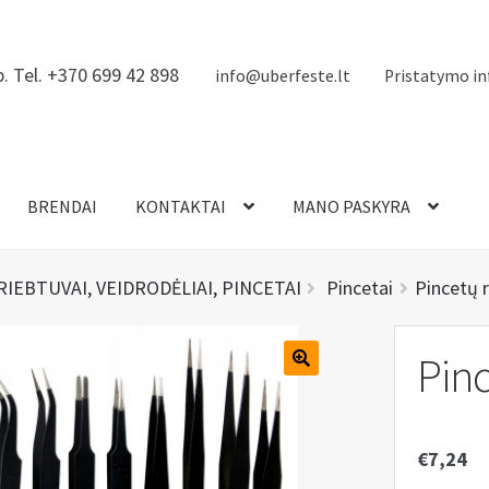
. Tel. +370 699 42 898
info@uberfeste.lt
Pristatymo in
BRENDAI
KONTAKTAI
MANO PASKYRA
RIEBTUVAI, VEIDRODĖLIAI, PINCETAI
Pincetai
Pincetų r
Pinc
€
7,24