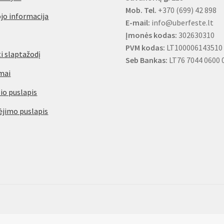
Mob. Tel.
+370 (699) 42 898
jo informacija
E-mail:
info@uberfeste.lt
Įmonės kodas:
302630310
PVM kodas:
LT100006143510
i slaptažodį
Seb Bankas:
LT76 7044 0600 
mai
io puslapis
jimo puslapis