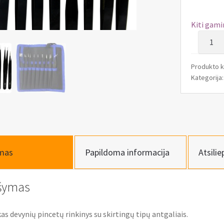
Kiti gami
produk
kiekis:
Pincet
Produkto 
rinkiny
Kategorija
9vnt
mas
Papildoma informacija
Atsilie
šymas
as devynių pincetų rinkinys su skirtingų tipų antgaliais.