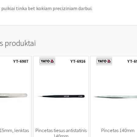
 puikiai tinka bet kokiam preciziniam darbui.
s produktai
YT-6907
YT-6916
YT-6
115mm, lenktas
Pincetas tiesus antistatinis
Pincetas 140mm
140mm