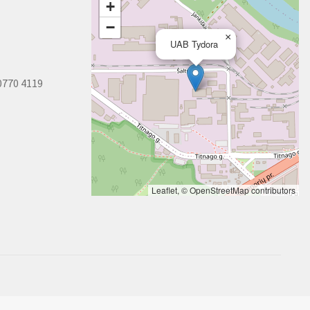
+
−
×
UAB Tydora
0770 4119
Leaflet
, ©
OpenStreetMap
contributors