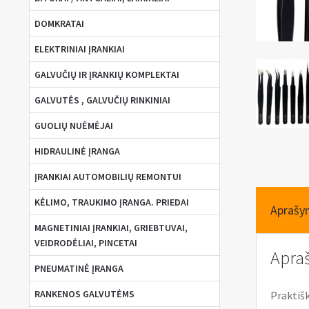
DOMKRATAI
ELEKTRINIAI ĮRANKIAI
GALVUČIŲ IR ĮRANKIŲ KOMPLEKTAI
GALVUTĖS , GALVUČIŲ RINKINIAI
GUOLIŲ NUĖMĖJAI
HIDRAULINĖ ĮRANGA
ĮRANKIAI AUTOMOBILIŲ REMONTUI
KĖLIMO, TRAUKIMO ĮRANGA. PRIEDAI
Aprašy
MAGNETINIAI ĮRANKIAI, GRIEBTUVAI,
VEIDRODĖLIAI, PINCETAI
Apra
PNEUMATINĖ ĮRANGA
RANKENOS GALVUTĖMS
Praktišk