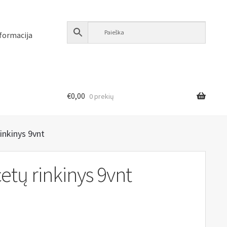
formacija
€
0,00
0 prekių
inkinys 9vnt
etų rinkinys 9vnt