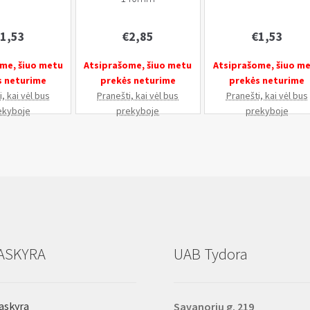
1,53
€
2,85
€
1,53
me, šiuo metu
Atsiprašome, šiuo metu
Atsiprašome, šiuo m
s neturime
prekės neturime
prekės neturime
, kai vėl bus
Pranešti, kai vėl bus
Pranešti, kai vėl bus
ekyboje
prekyboje
prekyboje
ASKYRA
UAB Tydora
askyra
Savanorių g. 219