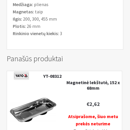
Medžiaga:
plienas
Magnetas:
taip
Ilgis:
200, 300, 455 mm
Plotis:
26 mm
Rinkinio vienetų kiekis:
3
Panašūs produktai
YT-08312
Magnetinė lekštutė, 152 x
68mm
€
2,62
Atsiprašome, šiuo metu
prekės neturime