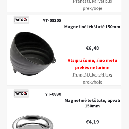
Pranešti, kai vėl bus
prekyboje
YT-08305
Magnetinė lėkštutė 150mm
€
6,48
Atsiprašome, šiuo metu
prekės neturime
Pranešti, kai vėl bus
prekyboje
YT-0830
Magnetinė lekštutė, apvali
150mm
€
4,19