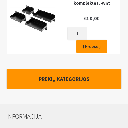
komplektas, 4vnt
€
18,00
produkto
kiekis:
Magnetinių
Į krepšelį
lentinų
komplektas,
4vnt
PREKIŲ KATEGORIJOS
INFORMACIJA