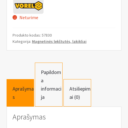
n
u
Neturime
Produkto kodas:
57830
Kategorija:
Magnetinės lekštutės, lakikliai
Papildom
a
Aprašyma
informaci
Atsiliepim
s
ja
ai (0)
Aprašymas