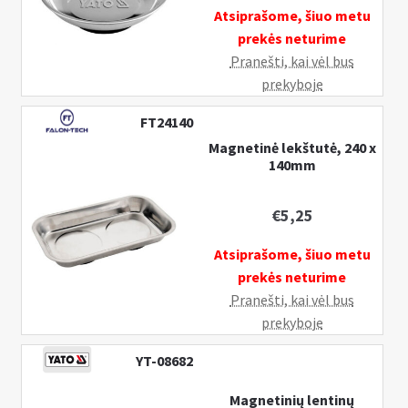
Atsiprašome, šiuo metu
prekės neturime
Pranešti, kai vėl bus
prekyboje
FT24140
Magnetinė lekštutė, 240 x
140mm
€
5,25
Atsiprašome, šiuo metu
prekės neturime
Pranešti, kai vėl bus
prekyboje
YT-08682
Magnetinių lentinų