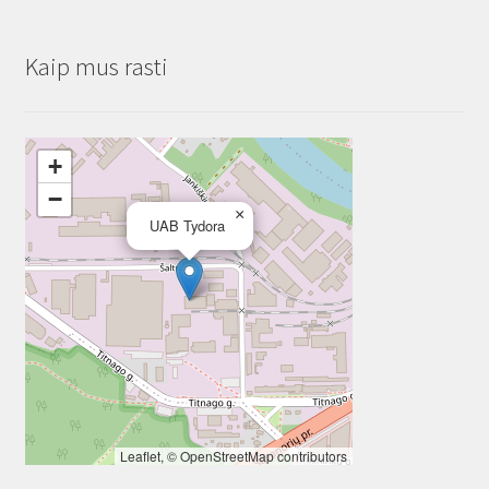
Kaip mus rasti
+
−
×
UAB Tydora
Leaflet
, ©
OpenStreetMap
contributors