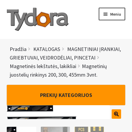
Pereiti
Pereiti
Meniu
prie
prie
meniu
turinio
PRADINIS
Pradžia
KATALOGAS
MAGNETINIAI ĮRANKIAI,
KATALOGAS
GRIEBTUVAI, VEIDRODĖLIAI, PINCETAI
Magnetinės lekštutės, lakikliai
Magnetinių
NAUJIENOS
juostelių rinkinys 200, 300, 455mm 3vnt.
AKCIJOS
PREKIŲ KATEGORIJOS
BRENDAI
I
KONTAKTAI
š
s