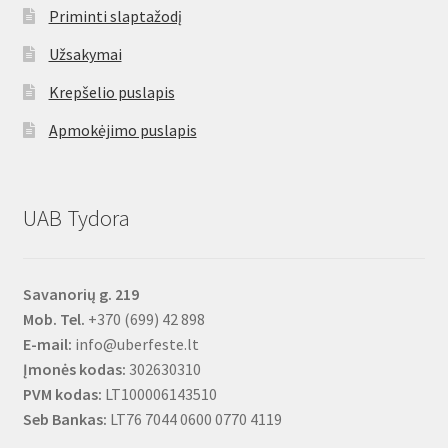
Priminti slaptažodį
Užsakymai
Krepšelio puslapis
Apmokėjimo puslapis
UAB Tydora
Savanorių g. 219
Mob. Tel.
+370 (699) 42 898
E-mail:
info@uberfeste.lt
Įmonės kodas:
302630310
PVM kodas:
LT100006143510
Seb Bankas:
LT76 7044 0600 0770 4119