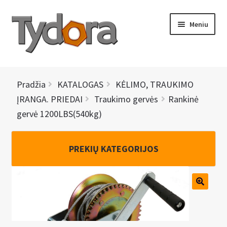
Pereiti
Pereiti
Meniu
prie
prie
meniu
turinio
PRADINIS
Pradžia
KATALOGAS
KĖLIMO, TRAUKIMO
KATALOGAS
ĮRANGA. PRIEDAI
Traukimo gervės
Rankinė
gervė 1200LBS(540kg)
NAUJIENOS
AKCIJOS
PREKIŲ KATEGORIJOS
BRENDAI
I
KONTAKTAI
š
s