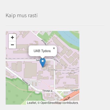
Kaip mus rasti
+
−
×
UAB Tydora
Leaflet
, ©
OpenStreetMap
contributors