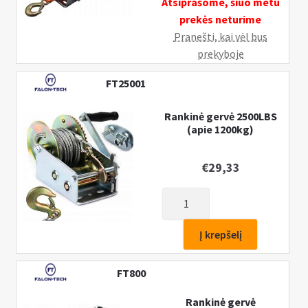
Atsiprašome, šiuo metu
prekės neturime
Pranešti, kai vėl bus
prekyboje
FT25001
Rankinė gervė 2500LBS
(apie 1200kg)
€
29,33
produkto
kiekis:
Rankinė
Į krepšelį
gervė
2500LBS
FT800
(apie
1200kg)
Rankinė gervė