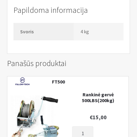
Papildoma informacija
Svoris
4 kg
Panašūs produktai
FT500
Rankinė gervė
500LBS(200kg)
€
15,00
produkto