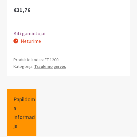
n
u
€
21,76
Kiti gamintojai
Neturime
Produkto kodas:
FT-1200
Kategorija:
Traukimo gervės
Papildom
a
informaci
ja