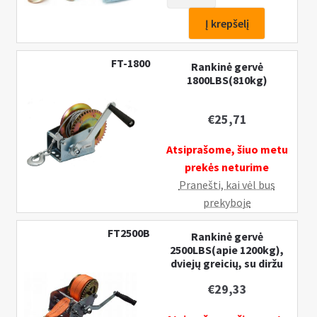
kiekis:
Rankinė
Į krepšelį
gervė
500LBS(200kg)
FT-1800
Rankinė gervė
1800LBS(810kg)
€
25,71
Atsiprašome, šiuo metu
prekės neturime
Pranešti, kai vėl bus
prekyboje
FT2500B
Rankinė gervė
2500LBS(apie 1200kg),
dviejų greicių, su diržu
€
29,33