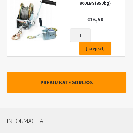
800LBS(350kg)
€
16,50
produkto
kiekis:
Rankinė
Į krepšelį
gervė
800LBS(350kg)
PREKIŲ KATEGORIJOS
INFORMACIJA