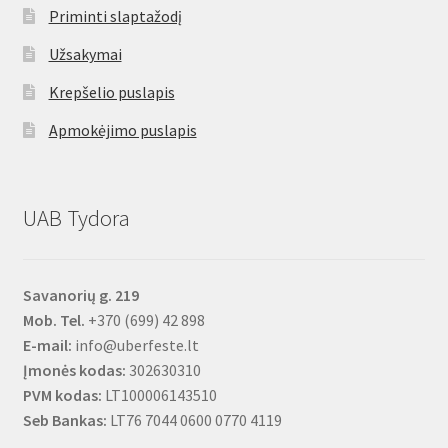
Priminti slaptažodį
Užsakymai
Krepšelio puslapis
Apmokėjimo puslapis
UAB Tydora
Savanorių g. 219
Mob. Tel.
+370 (699) 42 898
E-mail:
info@uberfeste.lt
Įmonės kodas:
302630310
PVM kodas:
LT100006143510
Seb Bankas:
LT76 7044 0600 0770 4119