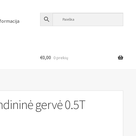
formacija
€
0,00
0 prekių
ndininė gervė 0.5T