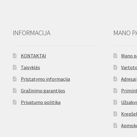
INFORMACIJA
MANO P
KONTAKTAI
Mano p
Taisyklės
Vartoto
Pristatymo informacija
Adresai
Grąžinimo garantijos
Primint
Privatumo politika
Užsaky
Krepšel
Apmokė