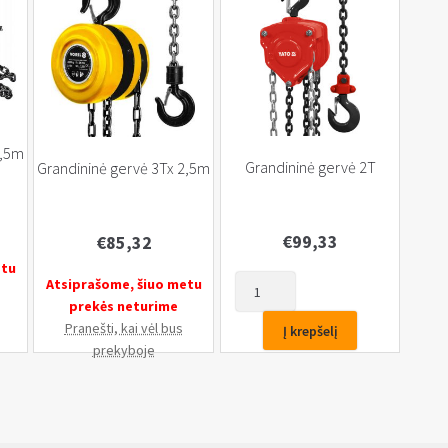
2,5m
Grandininė gervė 2T
Grandininė gervė 3Tx 2,5m
€
99,33
€
85,32
etu
produkto
Atsiprašome, šiuo metu
kiekis:
prekės neturime
Grandininė
Pranešti, kai vėl bus
Į krepšelį
gervė
prekyboje
2T