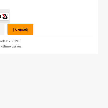
to
Į krepšelį
ninė
kodas:
YT-58950
:
Kėlimo gervės