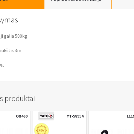
šymas
i galia 500kg
aukštis 3m
kg
s produktai
OX460
YT-58954
111