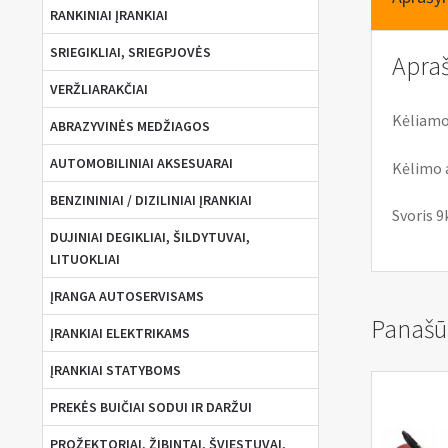
RANKINIAI ĮRANKIAI
SRIEGIKLIAI, SRIEGPJOVĖS
Apra
VERŽLIARAKČIAI
Kėliamoj
ABRAZYVINĖS MEDŽIAGOS
AUTOMOBILINIAI AKSESUARAI
Kėlimo 
BENZININIAI / DIZILINIAI ĮRANKIAI
Svoris 9
DUJINIAI DEGIKLIAI, ŠILDYTUVAI,
LITUOKLIAI
ĮRANGA AUTOSERVISAMS
Panašū
ĮRANKIAI ELEKTRIKAMS
ĮRANKIAI STATYBOMS
PREKĖS BUIČIAI SODUI IR DARŽUI
PROŽEKTORIAI, ŽIBINTAI, ŠVIESTUVAI,