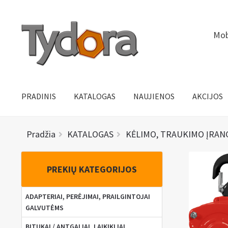
Pereiti
Pereiti
Mob
prie
prie
meniu
turinio
PRADINIS
KATALOGAS
NAUJIENOS
AKCIJOS
Pradžia
KATALOGAS
KĖLIMO, TRAUKIMO ĮRANG
PREKIŲ KATEGORIJOS
ADAPTERIAI, PERĖJIMAI, PRAILGINTOJAI
GALVUTĖMS
BITUKAI / ANTGALIAI, LAIKIKLIAI