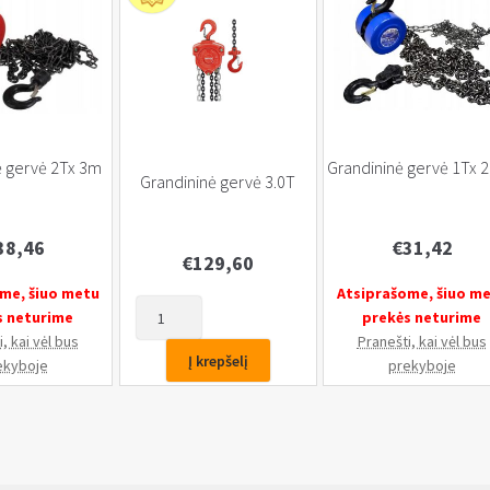
ė gervė 2Tx 3m
Grandininė gervė 1Tx 
Grandininė gervė 3.0T
38,46
€
31,42
€
129,60
me, šiuo metu
Atsiprašome, šiuo m
produkto
s neturime
prekės neturime
kiekis:
, kai vėl bus
Pranešti, kai vėl bus
Grandininė
Į krepšelį
ekyboje
prekyboje
gervė
3.0T