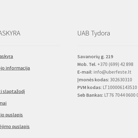
ASKYRA
UAB Tydora
askyra
Savanorių g. 219
Mob. Tel.
+370 (699) 42 898
jo informacija
E-mail:
info@uberfeste.lt
Įmonės kodas:
302630310
PVM kodas:
LT100006143510
i slaptažodį
Seb Bankas:
LT76 7044 0600 
mai
io puslapis
jimo puslapis