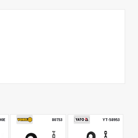
90E
80753
YT-58953