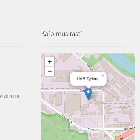
Kaip mus rasti
+
−
×
UAB Tydora
0770 4119