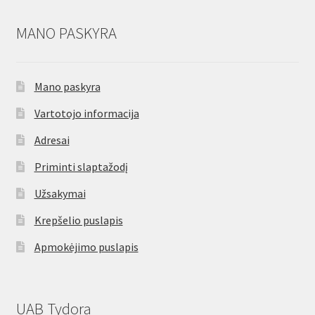
MANO PASKYRA
Mano paskyra
Vartotojo informacija
Adresai
Priminti slaptažodį
Užsakymai
Krepšelio puslapis
Apmokėjimo puslapis
UAB Tydora