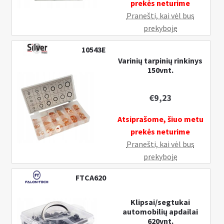
prekės neturime
Pranešti, kai vėl bus
prekyboje
10543E
Varinių tarpinių rinkinys
150vnt.
€
9,23
Atsiprašome, šiuo metu
prekės neturime
Pranešti, kai vėl bus
prekyboje
FTCA620
Klipsai/segtukai
automobilių apdailai
620vnt.