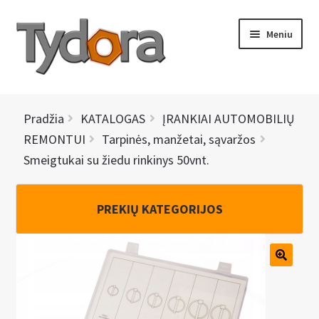
Pereiti
Pereiti
Meniu
prie
prie
meniu
turinio
PRADINIS
Pradžia
KATALOGAS
ĮRANKIAI AUTOMOBILIŲ
KATALOGAS
REMONTUI
Tarpinės, manžetai, sąvaržos
Smeigtukai su žiedu rinkinys 50vnt.
NAUJIENOS
AKCIJOS
PREKIŲ KATEGORIJOS
BRENDAI
I
KONTAKTAI
š
s