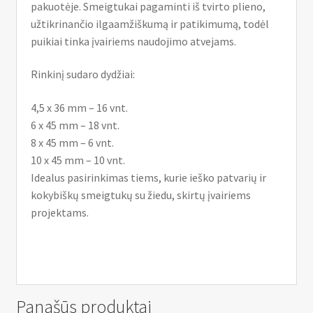
pakuotėje. Smeigtukai pagaminti iš tvirto plieno,
užtikrinančio ilgaamžiškumą ir patikimumą, todėl
puikiai tinka įvairiems naudojimo atvejams.
Rinkinį sudaro dydžiai:
4,5 x 36 mm – 16 vnt.
6 x 45 mm – 18 vnt.
8 x 45 mm – 6 vnt.
10 x 45 mm – 10 vnt.
Idealus pasirinkimas tiems, kurie ieško patvarių ir
kokybiškų smeigtukų su žiedu, skirtų įvairiems
projektams.
Panašūs produktai