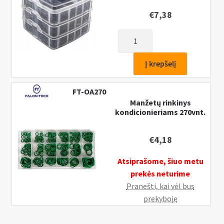
€
7,38
produkto
kiekis:
Klipsai/segtukai
Į krepšelį
automobilių
apdailai
FT-OA270
620vnt.
Manžetų rinkinys
kondicionieriams 270vnt.
€
4,18
Atsiprašome, šiuo metu
prekės neturime
Pranešti, kai vėl bus
prekyboje