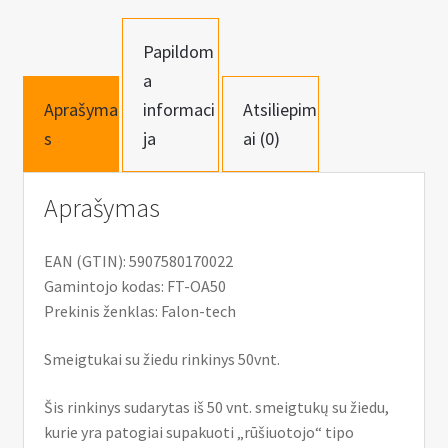
50vnt.
Papildom
a
Aprašyma
informaci
Atsiliepim
s
ja
ai (0)
Aprašymas
EAN (GTIN): 5907580170022
Gamintojo kodas: FT-OA50
Prekinis ženklas: Falon-tech
Smeigtukai su žiedu rinkinys 50vnt.
Šis rinkinys sudarytas iš 50 vnt. smeigtukų su žiedu,
kurie yra patogiai supakuoti „rūšiuotojo“ tipo