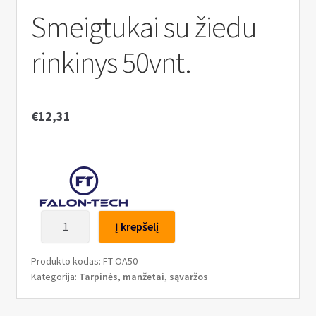
n
Smeigtukai su žiedu
u
rinkinys 50vnt.
€
12,31
produkto
Į krepšelį
kiekis:
Smeigtukai
Produkto kodas:
FT-OA50
su
Kategorija:
Tarpinės, manžetai, sąvaržos
žiedu
rinkinys