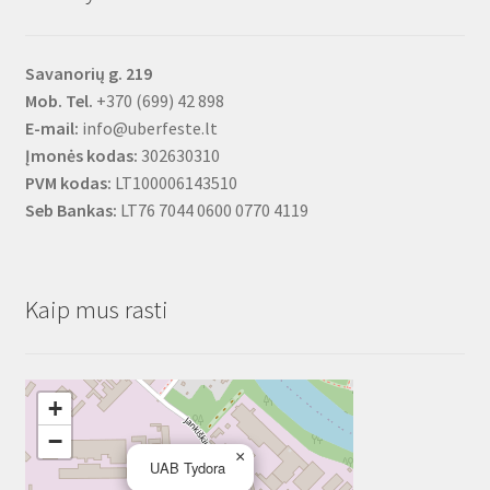
Savanorių g. 219
Mob. Tel.
+370 (699) 42 898
E-mail:
info@uberfeste.lt
Įmonės kodas:
302630310
PVM kodas:
LT100006143510
Seb Bankas:
LT76 7044 0600 0770 4119
Kaip mus rasti
+
−
×
UAB Tydora