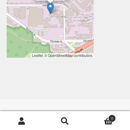
Leaflet
, ©
OpenStreetMap
contributors
0