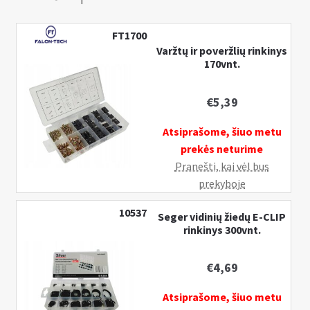
FT1700
Varžtų ir poveržlių rinkinys
170vnt.
€
5,39
Atsiprašome, šiuo metu
prekės neturime
Pranešti, kai vėl bus
prekyboje
10537
Seger vidinių žiedų E-CLIP
rinkinys 300vnt.
€
4,69
Atsiprašome, šiuo metu