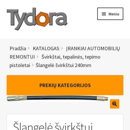
Pereiti
Pereiti
Meniu
prie
prie
meniu
turinio
PRADINIS
Pradžia
KATALOGAS
ĮRANKIAI AUTOMOBILIŲ
KATALOGAS
REMONTUI
Švirkštai, tepalinės, tepimo
pistoletai
Šlangelė švirkštui 240mm
NAUJIENOS
AKCIJOS
PREKIŲ KATEGORIJOS
BRENDAI
I
KONTAKTAI
š
Šlangelė švirkštui
s