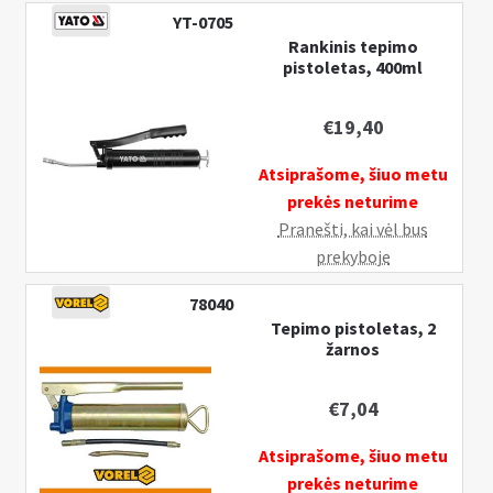
YT-0705
Rankinis tepimo
pistoletas, 400ml
€
19,40
Atsiprašome, šiuo metu
prekės neturime
Pranešti, kai vėl bus
prekyboje
78040
Tepimo pistoletas, 2
žarnos
€
7,04
Atsiprašome, šiuo metu
prekės neturime