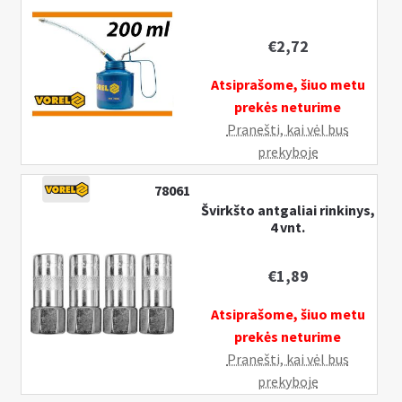
€
2,72
Atsiprašome, šiuo metu
prekės neturime
Pranešti, kai vėl bus
prekyboje
78061
Švirkšto antgaliai rinkinys,
4 vnt.
€
1,89
Atsiprašome, šiuo metu
prekės neturime
Pranešti, kai vėl bus
prekyboje