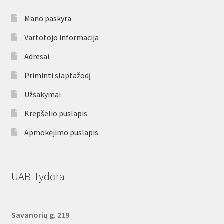
Mano paskyra
Vartotojo informacija
Adresai
Priminti slaptažodį
Užsakymai
Krepšelio puslapis
Apmokėjimo puslapis
UAB Tydora
Savanorių g. 219