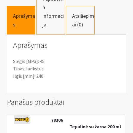
n
a
u
Aprašyma
informaci
Atsiliepim
s
ja
ai (0)
Aprašymas
Slėgis [MPa]: 45
Tipas: lankstus
Ilgis [mm]: 240
Panašūs produktai
78306
Tepalinė su žarna 200 ml