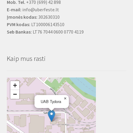
Mob. Tel.
+370 (699) 42 898
E-mail:
info@uberfeste.lt
Įmonės kodas:
302630310
PVM kodas:
LT100006143510
Seb Bankas:
LT76 7044 0600 0770 4119
Kaip mus rasti
+
−
×
UAB Tydora