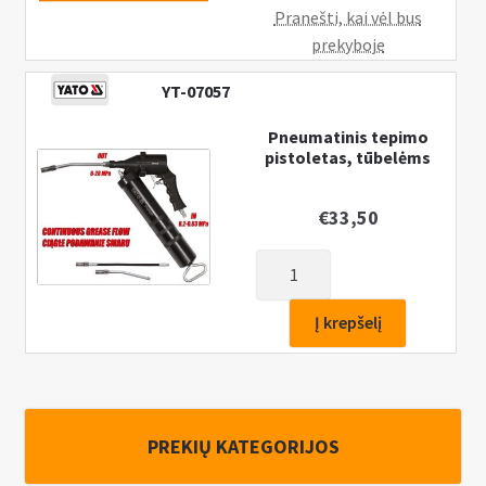
Pranešti, kai vėl bus
prekyboje
YT-07057
Pneumatinis tepimo
pistoletas, tūbelėms
€
33,50
produkto
kiekis:
Pneumatinis
Į krepšelį
tepimo
pistoletas,
tūbelėms
PREKIŲ KATEGORIJOS