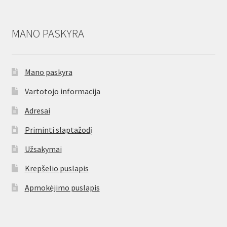
MANO PASKYRA
Mano paskyra
Vartotojo informacija
Adresai
Priminti slaptažodį
Užsakymai
Krepšelio puslapis
Apmokėjimo puslapis