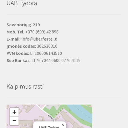
UAB Tydora
Savanorių g. 219
Mob. Tel.
+370 (699) 42 898
E-mail:
info@uberfeste.lt
Įmonės kodas:
302630310
PVM kodas:
LT100006143510
Seb Bankas:
LT76 7044 0600 0770 4119
Kaip mus rasti
+
−
×
UAB Tydora