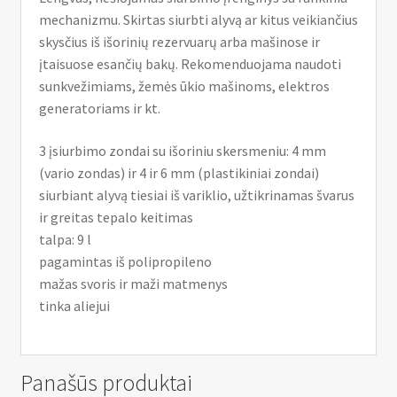
mechanizmu. Skirtas siurbti alyvą ar kitus veikiančius
skysčius iš išorinių rezervuarų arba mašinose ir
įtaisuose esančių bakų. Rekomenduojama naudoti
sunkvežimiams, žemės ūkio mašinoms, elektros
generatoriams ir kt.
3 įsiurbimo zondai su išoriniu skersmeniu: 4 mm
(vario zondas) ir 4 ir 6 mm (plastikiniai zondai)
siurbiant alyvą tiesiai iš variklio, užtikrinamas švarus
ir greitas tepalo keitimas
talpa: 9 l
pagamintas iš polipropileno
mažas svoris ir maži matmenys
tinka aliejui
Panašūs produktai