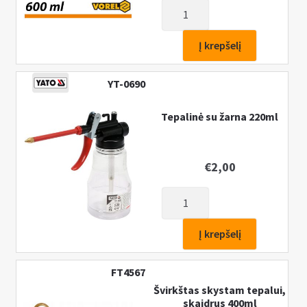
produkto
kiekis:
Rankinis
Į krepšelį
tepimo
pistoletas
YT-0690
600ml
Tepalinė su žarna 220ml
€
2,00
produkto
kiekis:
Tepalinė
Į krepšelį
su
žarna
FT4567
220ml
Švirkštas skystam tepalui,
skaidrus 400ml