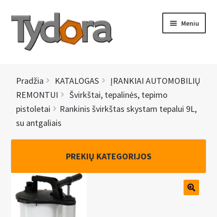
Pereiti
Pereiti
Meniu
prie
prie
meniu
turinio
PRADINIS
Pradžia
KATALOGAS
ĮRANKIAI AUTOMOBILIŲ
KATALOGAS
REMONTUI
Švirkštai, tepalinės, tepimo
pistoletai
Rankinis švirkštas skystam tepalui 9L,
NAUJIENOS
su antgaliais
AKCIJOS
PREKIŲ KATEGORIJOS
BRENDAI
I
KONTAKTAI
š
s