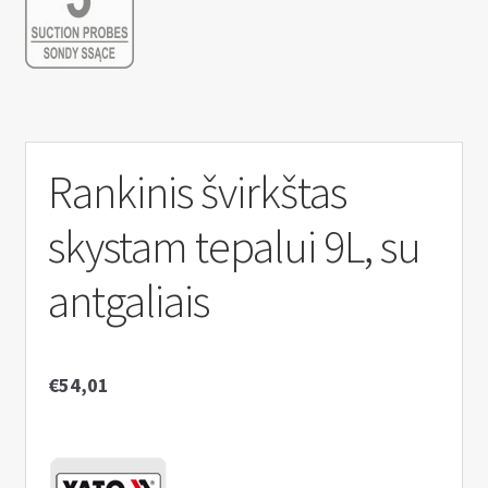
n
u
Rankinis švirkštas
skystam tepalui 9L, su
antgaliais
€
54,01