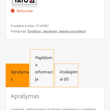
Neturime
Produkto kodas:
YT-07087
Kategorija:
Švirkštai, tepalinės, tepimo pistoletai
Papildom
a
Aprašyma
informaci
Atsiliepim
s
ja
ai (0)
Aprašymas
Lengvas, nešiojamas siurbimo įrenginys su rankiniu