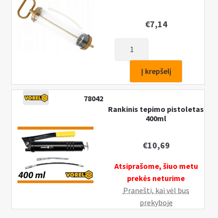
€
7,14
produkto
kiekis:
Švirkštas
Į krepšelį
skystam
tepalui,
78042
skaidrus
Rankinis tepimo pistoletas
400ml
400ml
€
10,69
Atsiprašome, šiuo metu
prekės neturime
Pranešti, kai vėl bus
prekyboje