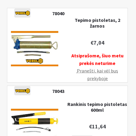
78040
Tepimo pistoletas, 2
žarnos
€
7,04
Atsiprašome, šiuo metu
prekės neturime
Pranešti, kai vėl bus
prekyboje
78043
Rankinis tepimo pistoletas
600ml
€
11,64