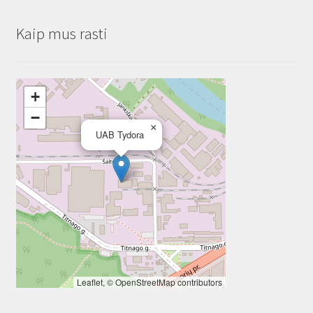
Kaip mus rasti
+
−
×
UAB Tydora
Leaflet
, ©
OpenStreetMap
contributors