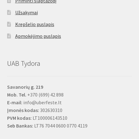
Priminti slaptažodį
Užsakymai
Krepšelio puslapis
Apmokėjimo puslapis
UAB Tydora
Savanorių g. 219
Mob. Tel.
+370 (699) 42 898
E-mail:
info@uberfeste.lt
Įmonės kodas:
302630310
PVM kodas:
LT100006143510
Seb Bankas:
LT76 7044 0600 0770 4119