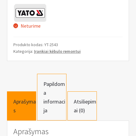
n
u
Neturime
Produkto kodas:
YT-2543
Kategorija:
Įrankiai kėbulo remontui
Papildom
a
Aprašyma
informaci
Atsiliepim
s
ja
ai (0)
Aprašymas