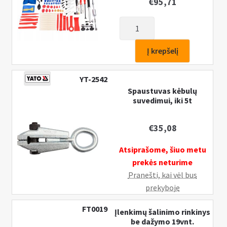
€
95,71
produkto
kiekis:
Įlenkimų
Į krepšelį
šalinimo
rinkinys
YT-2542
be
Spaustuvas kėbulų
dažymo
suvedimui, iki 5t
75
vnt.
€
35,08
Atsiprašome, šiuo metu
prekės neturime
Pranešti, kai vėl bus
prekyboje
FT0019
Įlenkimų šalinimo rinkinys
be dažymo 19vnt.