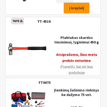
kiekis:
Plaktukų
Į krepšelį
ir
kumštelių
YT-4516
rinkinys,
kėbulo
darbams,
Plaktukas skardos
tiesinimui, lyginimui 450 g
7vnt.
Atsiprašome, šiuo metu
prekės neturime
Pranešti, kai vėl bus
prekyboje
FT0075
Įlenkimų šalinimo rinkinys
be dažymo 75 vnt.