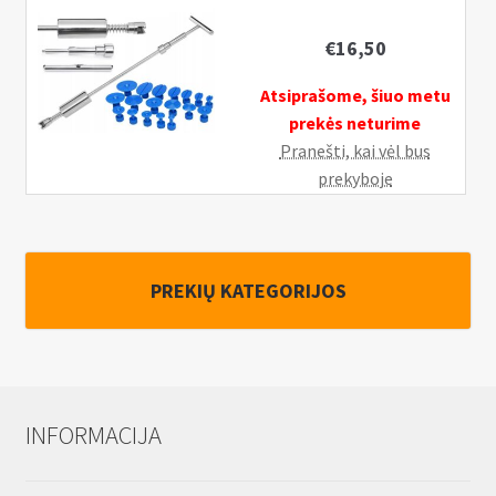
€
16,50
Atsiprašome, šiuo metu
prekės neturime
Pranešti, kai vėl bus
prekyboje
PREKIŲ KATEGORIJOS
INFORMACIJA