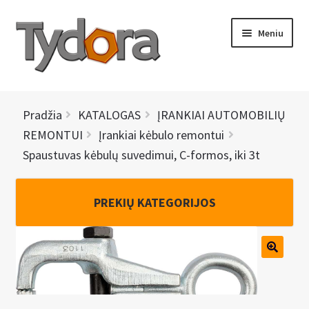
Pereiti
Pereiti
Meniu
prie
prie
meniu
turinio
PRADINIS
Pradžia
KATALOGAS
ĮRANKIAI AUTOMOBILIŲ
KATALOGAS
REMONTUI
Įrankiai kėbulo remontui
Spaustuvas kėbulų suvedimui, C-formos, iki 3t
NAUJIENOS
AKCIJOS
PREKIŲ KATEGORIJOS
BRENDAI
I
KONTAKTAI
š
s