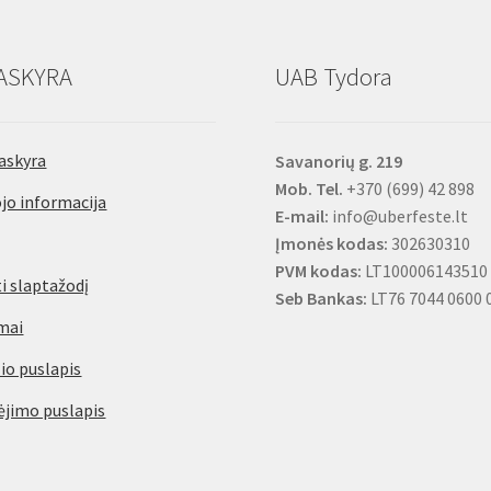
ASKYRA
UAB Tydora
askyra
Savanorių g. 219
Mob. Tel.
+370 (699) 42 898
jo informacija
E-mail:
info@uberfeste.lt
Įmonės kodas:
302630310
PVM kodas:
LT100006143510
i slaptažodį
Seb Bankas:
LT76 7044 0600 
mai
io puslapis
jimo puslapis