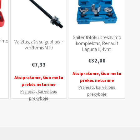
Sailentblokų presavimo
avimo
Varžtas, ašis su guoliais ir
komplektas, Renault
veržlėmis M10
Laguna II, 4vnt.
€
32,00
€
7,33
Atsiprašome, šiuo metu
Atsiprašome, šiuo metu
prekės neturime
prekės neturime
Pranešti, kai vėl bus
Pranešti, kai vėl bus
prekyboje
prekyboje