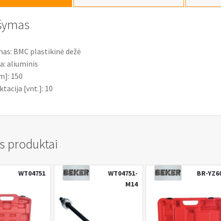
81mm,
10vnt.
šymas
mas: BMC plastikinė dežė
: aliuminis
m]: 150
acija [vnt.]: 10
s produktai
WT04751
WT04751-
BR-YZ6
M14