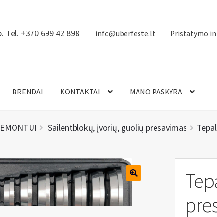
. Tel. +370 699 42 898
info@uberfeste.lt
Pristatymo in
BRENDAI
KONTAKTAI
MANO PASKYRA
REMONTUI
Sailentblokų, įvorių, guolių presavimas
Tepal
Tepa
pres