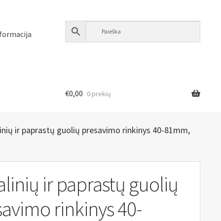
formacija
€
0,00
0 prekių
inių ir paprastų guolių presavimo rinkinys 40-81mm,
linių ir paprastų guolių
avimo rinkinys 40-