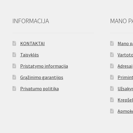
INFORMACIJA
MANO P
KONTAKTAI
Mano p
Taisyklės
Vartoto
Pristatymo informacija
Adresai
Grąžinimo garantijos
Primint
Privatumo politika
Užsaky
Krepšel
Apmokė