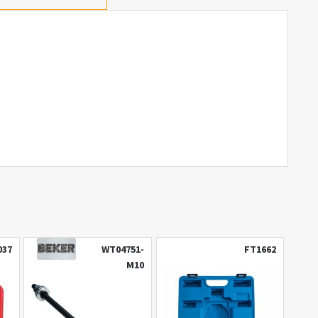
037
WT04751-
FT1662
M10