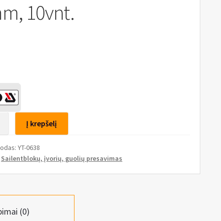
m, 10vnt.
to
Į krepšelį
ių
kodas:
YT-0638
:
Sailentblokų, įvorių, guolių presavimas
tų
imo
s
pimai (0)