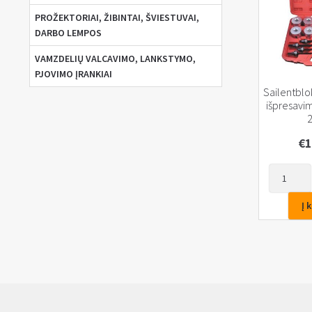
PROŽEKTORIAI, ŽIBINTAI, ŠVIESTUVAI,
DARBO LEMPOS
VAMZDELIŲ VALCAVIMO, LANKSTYMO,
PJOVIMO ĮRANKIAI
Sailentblo
išpresavi
2
€
1
produkto
kiekis:
Sailentbl
Į 
presavim
ir
išpresavi
komplekt
27vnt.