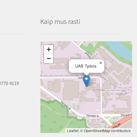
Kaip mus rasti
+
−
×
UAB Tydora
0770 4119
Leaflet
, ©
OpenStreetMap
contributors