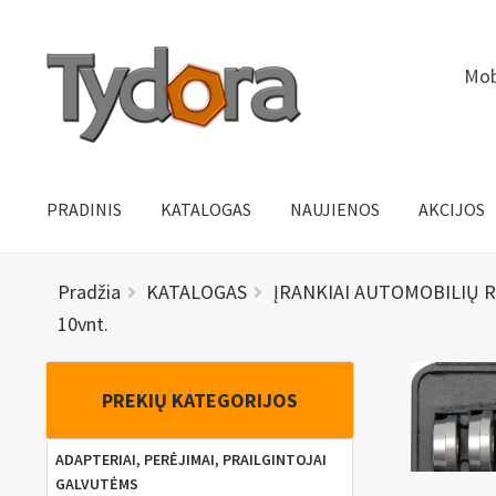
Pereiti
Pereiti
Mob
prie
prie
meniu
turinio
PRADINIS
KATALOGAS
NAUJIENOS
AKCIJOS
Pradžia
KATALOGAS
ĮRANKIAI AUTOMOBILIŲ 
10vnt.
PREKIŲ KATEGORIJOS
ADAPTERIAI, PERĖJIMAI, PRAILGINTOJAI
GALVUTĖMS