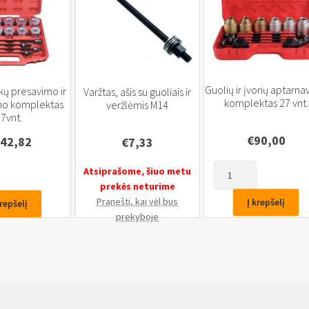
Guolių ir įvorių aptarn
kų presavimo ir
Varžtas, ašis su guoliais ir
komplektas 27 vnt.
mo komplektas
veržlėmis M14
7vnt.
€
90,00
42,82
€
7,33
produkto
Atsiprašome, šiuo metu
kiekis:
prekės neturime
Guolių
okų
Pranešti, kai vėl bus
Į krepšelį
krepšelį
ir
o
prekyboje
įvorių
aptarnavimo
mo
komplektas
as
27
vnt.