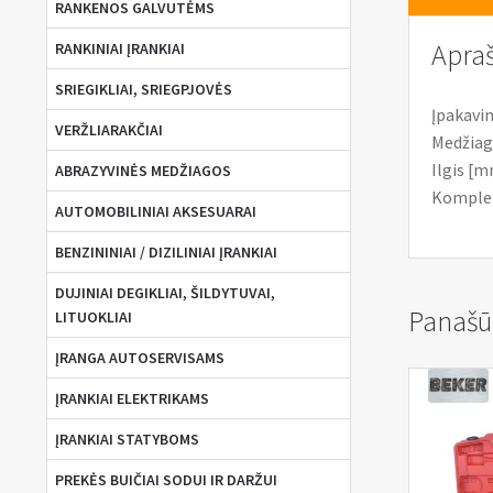
RANKENOS GALVUTĖMS
Apra
RANKINIAI ĮRANKIAI
SRIEGIKLIAI, SRIEGPJOVĖS
Įpakavi
VERŽLIARAKČIAI
Medžiaga
Ilgis [m
ABRAZYVINĖS MEDŽIAGOS
Komplekt
AUTOMOBILINIAI AKSESUARAI
BENZININIAI / DIZILINIAI ĮRANKIAI
DUJINIAI DEGIKLIAI, ŠILDYTUVAI,
Panašū
LITUOKLIAI
ĮRANGA AUTOSERVISAMS
ĮRANKIAI ELEKTRIKAMS
ĮRANKIAI STATYBOMS
PREKĖS BUIČIAI SODUI IR DARŽUI