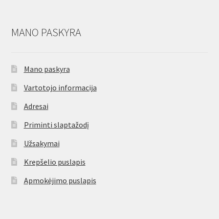
MANO PASKYRA
Mano paskyra
Vartotojo informacija
Adresai
Priminti slaptažodį
Užsakymai
Krepšelio puslapis
Apmokėjimo puslapis