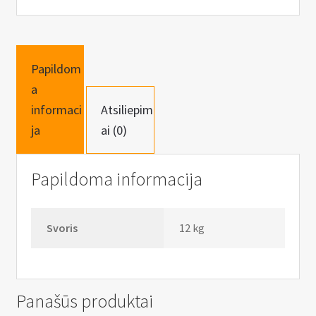
Papildom
a
informaci
Atsiliepim
ja
ai (0)
Papildoma informacija
Svoris
12 kg
Panašūs produktai