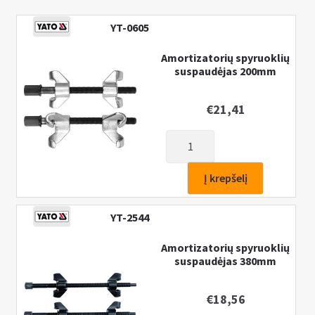
YT-0605
Amortizatorių spyruoklių
suspaudėjas 200mm
€
21,41
produkto
kiekis:
Amortizatorių
Į krepšelį
spyruoklių
suspaudėjas
YT-2544
200mm
Amortizatorių spyruoklių
suspaudėjas 380mm
€
18,56