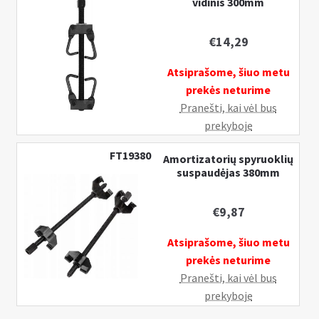
vidinis 300mm
plasmasinemis
apsaugomis
€
14,29
Atsiprašome, šiuo metu
prekės neturime
Pranešti, kai vėl bus
prekyboje
FT19380
Amortizatorių spyruoklių
suspaudėjas 380mm
€
9,87
Atsiprašome, šiuo metu
prekės neturime
Pranešti, kai vėl bus
prekyboje