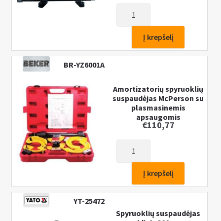
produkto
kiekis:
Amortizatorių
Į krepšelį
spyruoklių
suspaudėjas
BR-YZ6001A
380mm
Amortizatorių spyruoklių
suspaudėjas McPerson su
plasmasinemis
apsaugomis
€
110,77
produkto
kiekis:
Amortizatorių
Į krepšelį
spyruoklių
suspaudėjas
YT-25472
McPerson
Spyruoklių suspaudėjas
su