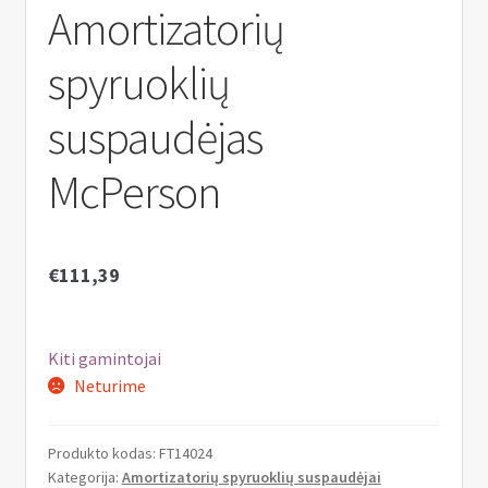
n
Amortizatorių
u
spyruoklių
suspaudėjas
McPerson
€
111,39
Kiti gamintojai
Neturime
Produkto kodas:
FT14024
Kategorija:
Amortizatorių spyruoklių suspaudėjai