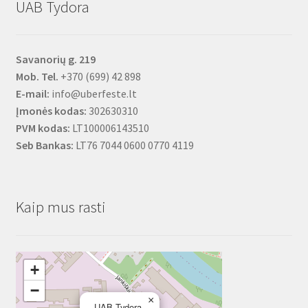
UAB Tydora
Savanorių g. 219
Mob. Tel.
+370 (699) 42 898
E-mail:
info@uberfeste.lt
Įmonės kodas:
302630310
PVM kodas:
LT100006143510
Seb Bankas:
LT76 7044 0600 0770 4119
Kaip mus rasti
+
−
×
UAB Tydora