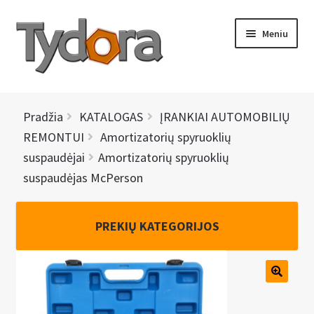
Pereiti
Pereiti
Meniu
prie
prie
meniu
turinio
PRADINIS
Pradžia
KATALOGAS
ĮRANKIAI AUTOMOBILIŲ
KATALOGAS
REMONTUI
Amortizatorių spyruoklių
suspaudėjai
Amortizatorių spyruoklių
NAUJIENOS
suspaudėjas McPerson
AKCIJOS
PREKIŲ KATEGORIJOS
BRENDAI
I
KONTAKTAI
š
s