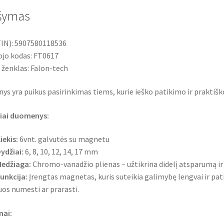
šymas
IN): 5907580118536
jo kodas: FT0617
 ženklas: Falon-tech
inys yra puikus pasirinkimas tiems, kurie ieško patikimo ir praktiško
iai duomenys:
iekis:
6vnt. galvutės su magnetu
ydžiai:
6, 8, 10, 12, 14, 17 mm
edžiaga:
Chromo-vanadžio plienas – užtikrina didelį atsparumą i
unkcija:
Įrengtas magnetas, kuris suteikia galimybę lengvai ir pat
uos numesti ar prarasti.
mai: