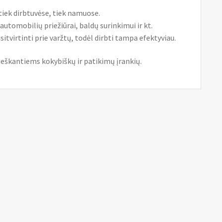
tiek dirbtuvėse, tiek namuose.
tomobilių priežiūrai, baldų surinkimui ir kt.
isitvirtinti prie varžtų, todėl dirbti tampa efektyviau.
ieškantiems kokybiškų ir patikimų įrankių.