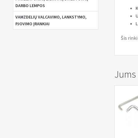
DARBO LEMPOS
U
VAMZDELIŲ VALCAVIMO, LANKSTYMO,
L
PJOVIMO ĮRANKIAI
Šis rink
Jums g