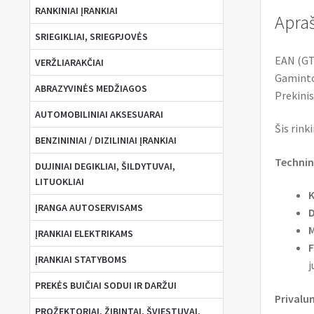
RANKINIAI ĮRANKIAI
Apra
SRIEGIKLIAI, SRIEGPJOVĖS
EAN (GT
VERŽLIARAKČIAI
Gaminto
ABRAZYVINĖS MEDŽIAGOS
Prekinis
AUTOMOBILINIAI AKSESUARAI
Šis rink
BENZININIAI / DIZILINIAI ĮRANKIAI
Technin
DUJINIAI DEGIKLIAI, ŠILDYTUVAI,
LITUOKLIAI
K
ĮRANGA AUTOSERVISAMS
D
M
ĮRANKIAI ELEKTRIKAMS
F
ĮRANKIAI STATYBOMS
j
PREKĖS BUIČIAI SODUI IR DARŽUI
Privalu
PROŽEKTORIAI, ŽIBINTAI, ŠVIESTUVAI,