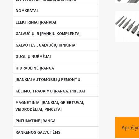
DOMKRATAI
ELEKTRINIAI ĮRANKIAI
GALVUČIŲ IR ĮRANKIŲ KOMPLEKTAI
GALVUTĖS , GALVUČIŲ RINKINIAI
GUOLIŲ NUĖMĖJAI
HIDRAULINĖ ĮRANGA
ĮRANKIAI AUTOMOBILIŲ REMONTUI
KĖLIMO, TRAUKIMO ĮRANGA. PRIEDAI
MAGNETINIAI ĮRANKIAI, GRIEBTUVAI,
VEIDRODĖLIAI, PINCETAI
PNEUMATINĖ ĮRANGA
Aprašy
RANKENOS GALVUTĖMS