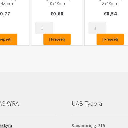
x48mm
10x48mm
8x48mm
0,77
€
0,68
€
0,54
produkto
produkto
kiekis:
kiekis:
Galvutė-
Galvutė-
krepšelį
Į krepšelį
Į krepšelį
antgalis
antgalis
su
su
magnetu
magnetu
Cr-
Cr-
V,
V,
1/4″
1/4"
10x48mm
8x48mm
ASKYRA
UAB Tydora
askyra
Savanorių g. 219