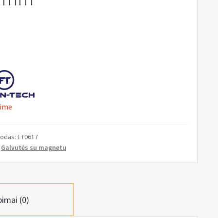
ime
kodas:
FT0617
:
Galvutės su magnetu
pimai (0)