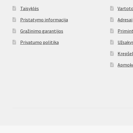
Taisyklės
Vartoto
Pristatymo informacija
Adresai
Grąžinimo garantijos
Primint
Privatumo politika
Užsaky
Krepšel
Apmokė