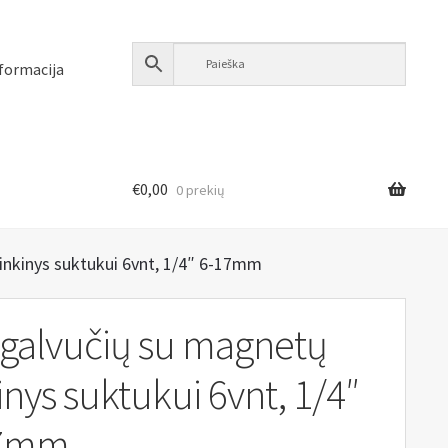
formacija
€
0,00
0 prekių
inkinys suktukui 6vnt, 1/4″ 6-17mm
 galvučių su magnetų
inys suktukui 6vnt, 1/4″
17mm