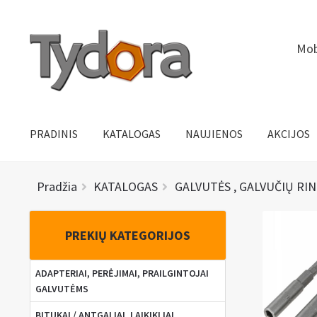
Pereiti
Pereiti
Mob
prie
prie
meniu
turinio
PRADINIS
KATALOGAS
NAUJIENOS
AKCIJOS
Pradžia
KATALOGAS
GALVUTĖS , GALVUČIŲ RIN
PREKIŲ KATEGORIJOS
ADAPTERIAI, PERĖJIMAI, PRAILGINTOJAI
GALVUTĖMS
BITUKAI / ANTGALIAI, LAIKIKLIAI