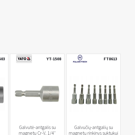
503
YT-1508
FT8613
Galvutė-antgalis su
Galvučių-antgalių su
magnetu Cr-V, 1/4″
magnetų rinkinys suktukui