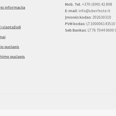
Mob. Tel.
+370 (699) 42 898
jo informacija
E-mail:
info@uberfeste.lt
Įmonės kodas:
302630310
PVM kodas:
LT100006143510
i slaptažodį
Seb Bankas:
LT76 7044 0600 
mai
io puslapis
jimo puslapis