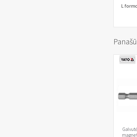
L form
Panašū
Galvutė
magnetu