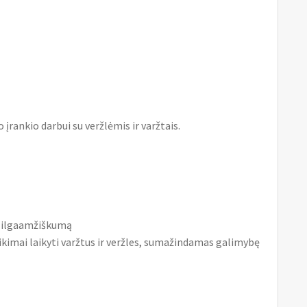
 įrankio darbui su veržlėmis ir varžtais.
r ilgaamžiškumą
ikimai laikyti varžtus ir veržles, sumažindamas galimybę