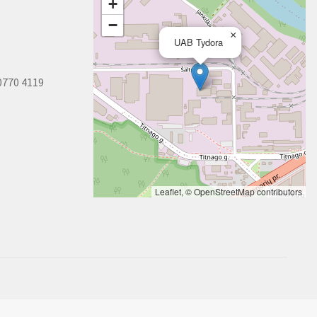
+
−
×
UAB Tydora
0770 4119
Leaflet
, ©
OpenStreetMap
contributors