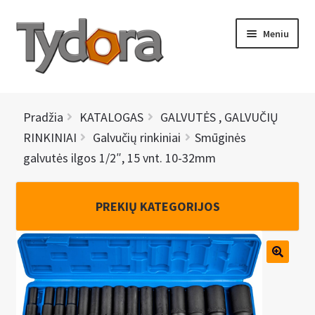
Pereiti
Pereiti
Meniu
prie
prie
meniu
turinio
PRADINIS
Pradžia
KATALOGAS
GALVUTĖS , GALVUČIŲ
KATALOGAS
RINKINIAI
Galvučių rinkiniai
Smūginės
galvutės ilgos 1/2″, 15 vnt. 10-32mm
NAUJIENOS
AKCIJOS
PREKIŲ KATEGORIJOS
BRENDAI
I
KONTAKTAI
š
s