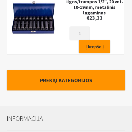
ilgos/trumpos 1/2″, 20 vnt.
10-19mm, metalinis
lagaminas
€
23,33
produkto
kiekis:
Smūginės
Į krepšelį
galvutės
ilgos/trumpos
1/2″,
20
PREKIŲ KATEGORIJOS
vnt.
10-
19mm,
metalinis
lagaminas
INFORMACIJA