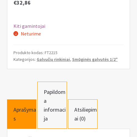
n
€
32,86
u
Kiti gamintojai
Neturime
Produkto kodas:
FT2215
Kategorijos:
Galvučių rinkiniai
,
Smūginės galvutės 1/2"
Papildom
a
Aprašyma
informaci
Atsiliepim
s
ja
ai (0)