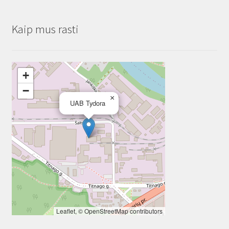
Kaip mus rasti
+
−
×
UAB Tydora
Leaflet
, ©
OpenStreetMap
contributors