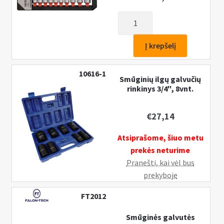
produkto
kiekis:
Ilgų
Į krepšelį
galvučių
komplektas
10616-1
Smūginių ilgų galvučių
10
rinkinys 3/4″, 8vnt.
vnt.,
10-
€
27,14
24mm.,
1/2"
Atsiprašome, šiuo metu
prekės neturime
Pranešti, kai vėl bus
prekyboje
FT2012
Smūginės galvutės