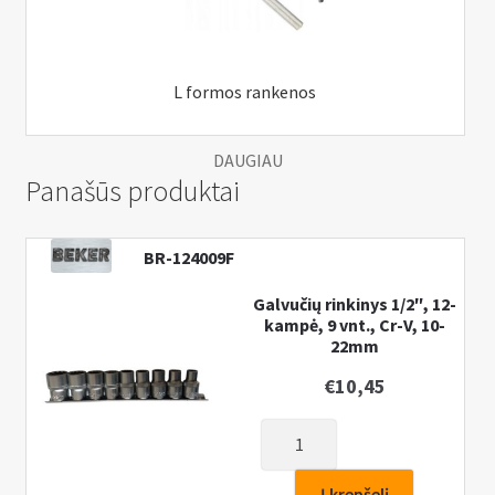
L formos rankenos
DAUGIAU
Panašūs produktai
BR-124009F
Galvučių rinkinys 1/2″, 12-
kampė, 9 vnt., Cr-V, 10-
22mm
€
10,45
produkto
kiekis:
Galvučių
Į krepšelį