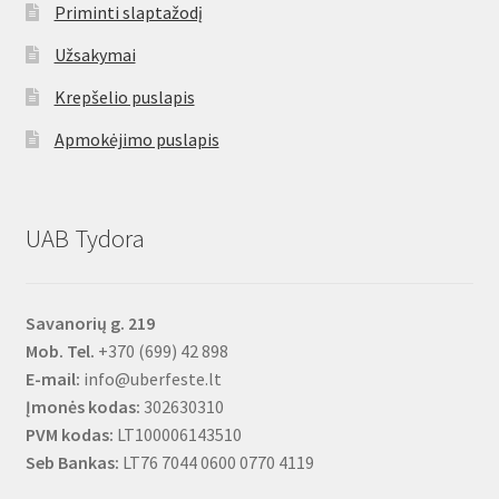
Priminti slaptažodį
Užsakymai
Krepšelio puslapis
Apmokėjimo puslapis
UAB Tydora
Savanorių g. 219
Mob. Tel.
+370 (699) 42 898
E-mail:
info@uberfeste.lt
Įmonės kodas:
302630310
PVM kodas:
LT100006143510
Seb Bankas:
LT76 7044 0600 0770 4119