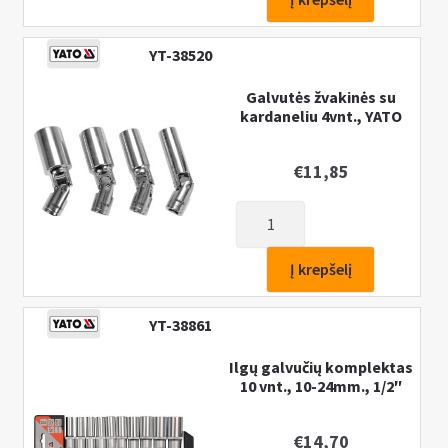
rinkinys
1/2″,
YT-38520
12-
kampė,
Galvutės žvakinės su
kardaneliu 4vnt., YATO
9
vnt.,
Cr-
€
11,85
V,
produkto
10-
kiekis:
22mm
Galvutės
Į krepšelį
žvakinės
su
YT-38861
kardaneliu
4vnt.,
Ilgų galvučių komplektas
10 vnt., 10-24mm., 1/2″
YATO
€
14,70