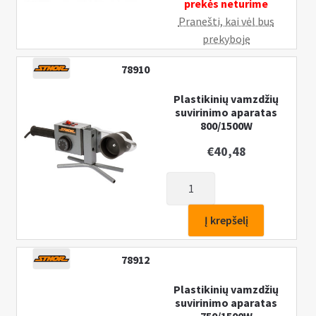
prekės neturime
Pranešti, kai vėl bus
prekyboje
78910
Plastikinių vamzdžių
suvirinimo aparatas
800/1500W
€
40,48
produkto
kiekis:
Plastikinių
Į krepšelį
vamzdžių
suvirinimo
78912
aparatas
800/1500W
Plastikinių vamzdžių
suvirinimo aparatas