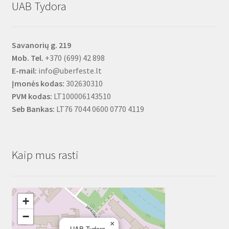
UAB Tydora
Savanorių g. 219
Mob. Tel.
+370 (699) 42 898
E-mail:
info@uberfeste.lt
Įmonės kodas:
302630310
PVM kodas:
LT100006143510
Seb Bankas:
LT76 7044 0600 0770 4119
Kaip mus rasti
+
−
×
UAB Tydora