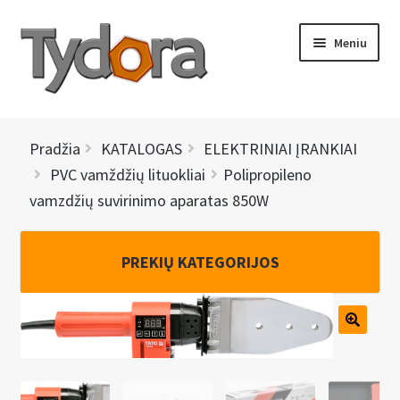
Pereiti
Pereiti
Meniu
prie
prie
meniu
turinio
PRADINIS
Pradžia
KATALOGAS
ELEKTRINIAI ĮRANKIAI
KATALOGAS
PVC vamždžių lituokliai
Polipropileno
vamzdžių suvirinimo aparatas 850W
NAUJIENOS
AKCIJOS
PREKIŲ KATEGORIJOS
BRENDAI
I
KONTAKTAI
š
s