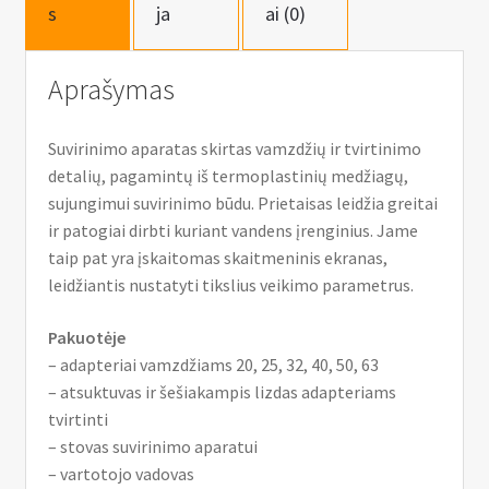
s
ja
ai (0)
Aprašymas
Suvirinimo aparatas skirtas vamzdžių ir tvirtinimo
detalių, pagamintų iš termoplastinių medžiagų,
sujungimui suvirinimo būdu. Prietaisas leidžia greitai
ir patogiai dirbti kuriant vandens įrenginius. Jame
taip pat yra įskaitomas skaitmeninis ekranas,
leidžiantis nustatyti tikslius veikimo parametrus.
Pakuotėje
– adapteriai vamzdžiams 20, 25, 32, 40, 50, 63
– atsuktuvas ir šešiakampis lizdas adapteriams
tvirtinti
– stovas suvirinimo aparatui
– vartotojo vadovas