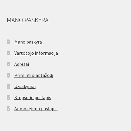
MANO PASKYRA
Mano paskyra
Vartotojo informacija
Adresai
Priminti slaptažodį
Užsakymai
Krepšelio puslapis
Apmokėjimo puslapis