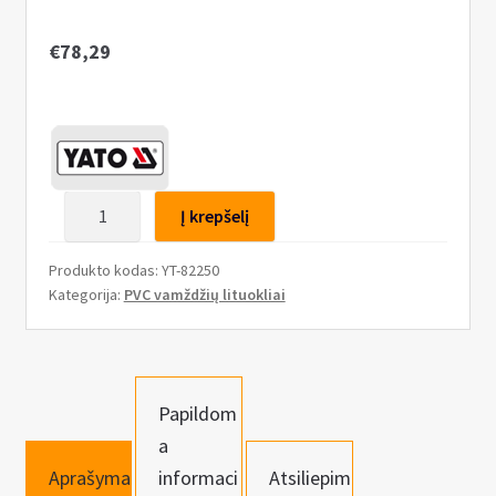
n
u
€
78,29
produkto
Į krepšelį
kiekis:
Polipropileno
Produkto kodas:
YT-82250
vamzdžių
Kategorija:
PVC vamždžių lituokliai
suvirinimo
aparatas
850W
Papildom
a
Aprašyma
informaci
Atsiliepim