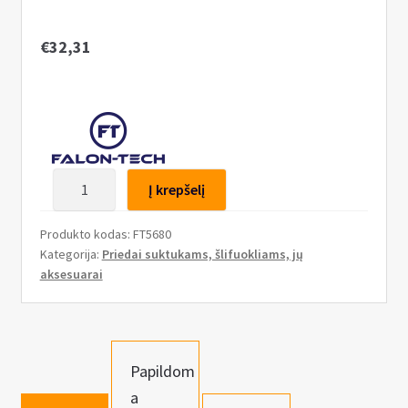
n
u
€
32,31
produkto
Į krepšelį
kiekis:
Juostinis
Produkto kodas:
FT5680
priedas
Kategorija:
Priedai suktukams, šlifuokliams, jų
kampiniam
aksesuarai
šlifuokliui
Papildom
a