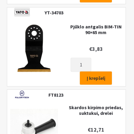
pusapvalis
88mm
YT-34703
HCS
d/MFE
Pjūklo antgalis BIM-TIN
90×65 mm
€
3,83
produkto
kiekis:
Pjūklo
Į krepšelį
antgalis
BIM-
FT8123
TIN
90x65
Skardos kirpimo priedas,
suktukui, drelei
mm
€
12,71