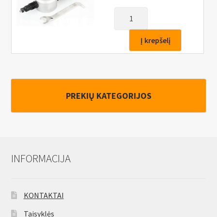
produkto
kiekis:
Skardos
Į krepšelį
kirpimo
priedas,
suktukui,
drelei
PREKIŲ KATEGORIJOS
INFORMACIJA
KONTAKTAI
Taisyklės