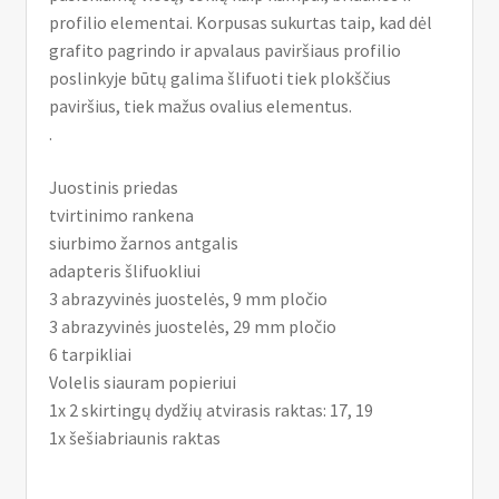
profilio elementai. Korpusas sukurtas taip, kad dėl
grafito pagrindo ir apvalaus paviršiaus profilio
poslinkyje būtų galima šlifuoti tiek plokščius
paviršius, tiek mažus ovalius elementus.
.
Juostinis priedas
tvirtinimo rankena
siurbimo žarnos antgalis
adapteris šlifuokliui
3 abrazyvinės juostelės, 9 mm pločio
3 abrazyvinės juostelės, 29 mm pločio
6 tarpikliai
Volelis siauram popieriui
1x 2 skirtingų dydžių atvirasis raktas: 17, 19
1x šešiabriaunis raktas