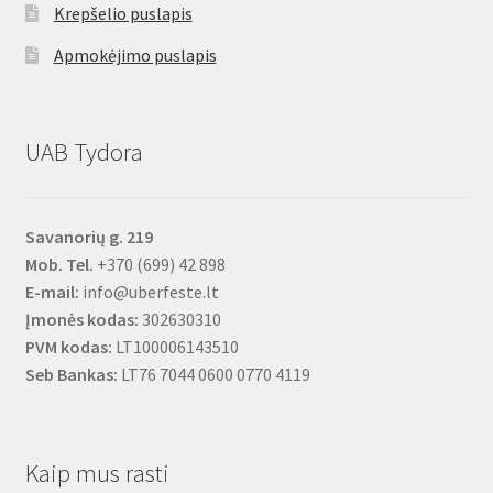
Krepšelio puslapis
Apmokėjimo puslapis
UAB Tydora
Savanorių g. 219
Mob. Tel.
+370 (699) 42 898
E-mail:
info@uberfeste.lt
Įmonės kodas:
302630310
PVM kodas:
LT100006143510
Seb Bankas:
LT76 7044 0600 0770 4119
Kaip mus rasti