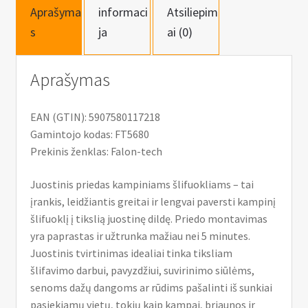
Aprašyma
informaci
Atsiliepim
s
ja
ai (0)
Aprašymas
EAN (GTIN): 5907580117218
Gamintojo kodas: FT5680
Prekinis ženklas: Falon-tech
Juostinis priedas kampiniams šlifuokliams – tai
įrankis, leidžiantis greitai ir lengvai paversti kampinį
šlifuoklį į tikslią juostinę dildę. Priedo montavimas
yra paprastas ir užtrunka mažiau nei 5 minutes.
Juostinis tvirtinimas idealiai tinka tiksliam
šlifavimo darbui, pavyzdžiui, suvirinimo siūlėms,
senoms dažų dangoms ar rūdims pašalinti iš sunkiai
pasiekiamų vietų, tokių kaip kampai, briaunos ir