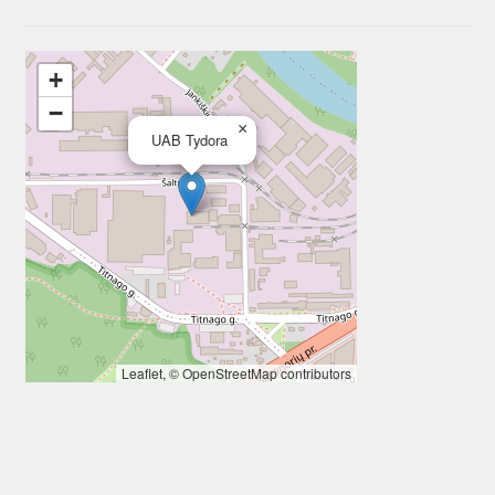
+
−
×
UAB Tydora
Leaflet
, ©
OpenStreetMap
contributors