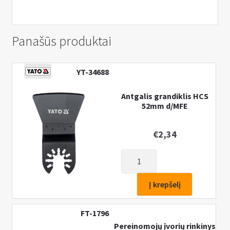
Panašūs produktai
YT-34688
Antgalis grandiklis HCS
52mm d/MFE
€
2,34
produkto
kiekis:
Antgalis
Į krepšelį
grandiklis
HCS
FT-1796
52mm
Pereinomojų įvorių rinkinys