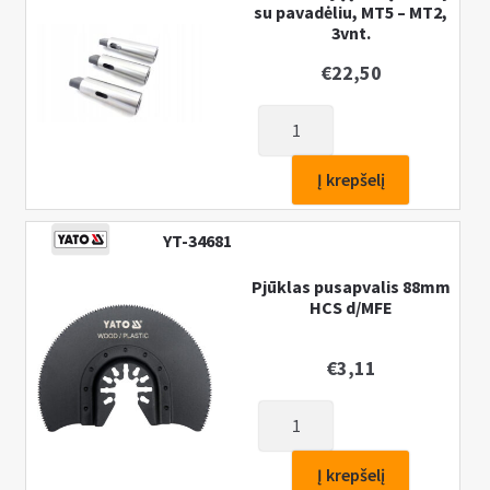
d/MFE
su pavadėliu, MT5 – MT2,
3vnt.
€
22,50
produkto
kiekis:
Pereinomojų
Į krepšelį
įvorių
rinkinys
YT-34681
su
pavadėliu,
Pjūklas pusapvalis 88mm
HCS d/MFE
MT5
-
MT2,
€
3,11
3vnt.
produkto
kiekis:
Pjūklas
Į krepšelį