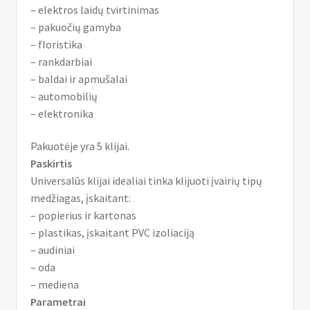
– elektros laidų tvirtinimas
– pakuočių gamyba
– floristika
– rankdarbiai
– baldai ir apmušalai
– automobilių
– elektronika
Pakuotėje yra 5 klijai.
Paskirtis
Universalūs klijai idealiai tinka klijuoti įvairių tipų
medžiagas, įskaitant:
– popierius ir kartonas
– plastikas, įskaitant PVC izoliaciją
– audiniai
– oda
– mediena
Parametrai