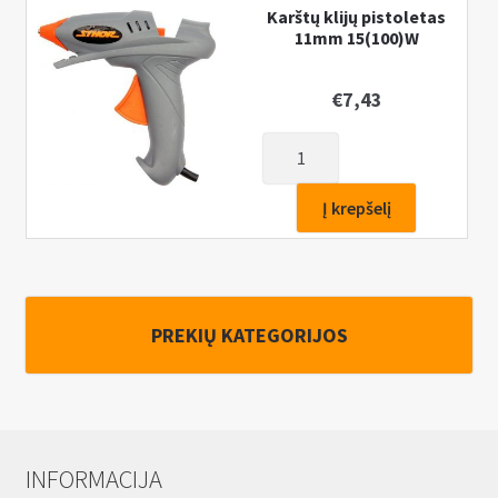
2,5
Karštų klijų pistoletas
x
11mm 15(100)W
5
mm
€
7,43
produkto
kiekis:
Karštų
Į krepšelį
klijų
pistoletas
11mm
15(100)W
PREKIŲ KATEGORIJOS
INFORMACIJA