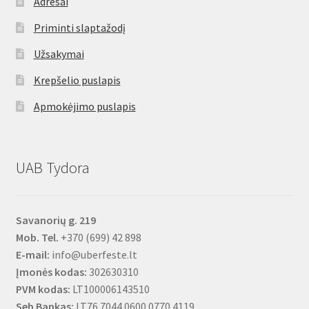
Adresai
Priminti slaptažodį
Užsakymai
Krepšelio puslapis
Apmokėjimo puslapis
UAB Tydora
Savanorių g. 219
Mob. Tel.
+370 (699) 42 898
E-mail:
info@uberfeste.lt
Įmonės kodas:
302630310
PVM kodas:
LT100006143510
Seb Bankas:
LT76 7044 0600 0770 4119