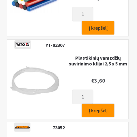
produkto
kiekis:
Spalvuoti
Į krepšelį
klijų
strypeliai
YT-82307
pistoletui
11x100mm,
Plastikinių vamzdžių
suvirinimo klijai 2,5 x 5 mm
12vnt.,
€
3,60
produkto
kiekis:
Plastikinių
Į krepšelį
vamzdžių
suvirinimo
73052
klijai