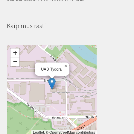
Kaip mus rasti
+
−
×
UAB Tydora
Leaflet
, ©
OpenStreetMap
contributors