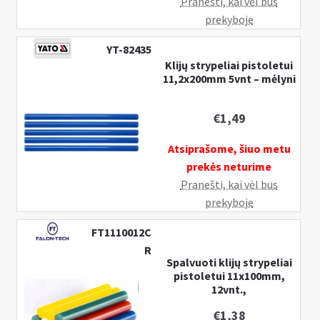
Pranešti, kai vėl bus
prekyboje
YT-82435
Klijų strypeliai pistoletui
11,2x200mm 5vnt – mėlyni
€
1,49
Atsiprašome, šiuo metu
prekės neturime
Pranešti, kai vėl bus
prekyboje
FT1110012C
R
Spalvuoti klijų strypeliai
pistoletui 11x100mm,
12vnt.,
€
1,38