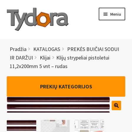
Pereiti
Pereiti
Meniu
prie
prie
meniu
turinio
PRADINIS
Pradžia
KATALOGAS
PREKĖS BUIČIAI SODUI
KATALOGAS
IR DARŽUI
Klijai
Klijų strypeliai pistoletui
11,2x200mm 5 vnt – rudas
NAUJIENOS
AKCIJOS
PREKIŲ KATEGORIJOS
BRENDAI
I
KONTAKTAI
š
s