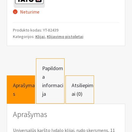
n
u
Neturime
Produkto kodas:
YT-82439
Kategorijos:
Klijai
,
Klijavimo pistoletai
Papildom
a
Aprašyma
informaci
Atsiliepim
s
ja
ai (0)
Aprašymas
Universalūs karšto lydalo klijai, rudo skersmens, 11