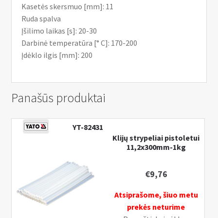
Kasetės skersmuo [mm]: 11
Ruda spalva
Įšilimo laikas [s]: 20-30
Darbinė temperatūra [° C]: 170-200
Įdėklo ilgis [mm]: 200
Panašūs produktai
YT-82431
Klijų strypeliai pistoletui
11,2x300mm-1kg
€
9,76
Atsiprašome, šiuo metu
prekės neturime