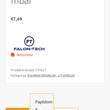
mbar
n
u
€
7,69
Neturime
Produkto kodas:
FT0217
Kategorija:
DUJINIAI DEGIKLIAI, LITUOKLIAI
Papildom
a