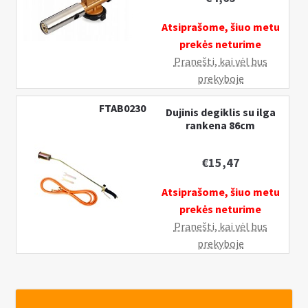
360°,
pjezo
Atsiprašome, šiuo metu
uždegiklis
prekės neturime
Pranešti, kai vėl bus
prekyboje
FTAB0230
Dujinis degiklis su ilga
rankena 86cm
€
15,47
Atsiprašome, šiuo metu
prekės neturime
Pranešti, kai vėl bus
prekyboje