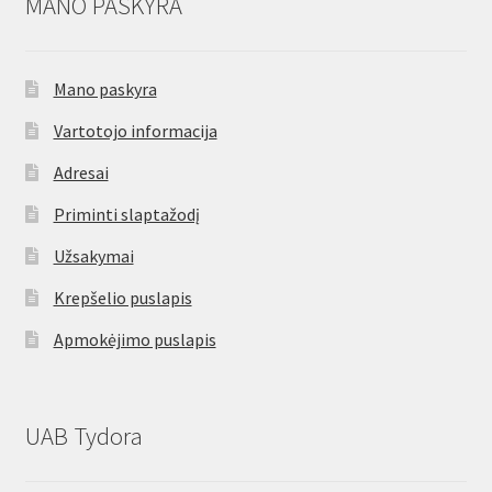
MANO PASKYRA
Mano paskyra
Vartotojo informacija
Adresai
Priminti slaptažodį
Užsakymai
Krepšelio puslapis
Apmokėjimo puslapis
UAB Tydora