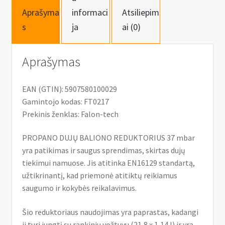
Aprašyma
informaci
Atsiliepim
s
ja
ai (0)
Aprašymas
EAN (GTIN): 5907580100029
Gamintojo kodas: FT0217
Prekinis ženklas: Falon-tech
PROPANO DUJŲ BALIONO REDUKTORIUS 37 mbar
yra patikimas ir saugus sprendimas, skirtas dujų
tiekimui namuose. Jis atitinka EN16129 standartą,
užtikrinantį, kad priemonė atitiktų reikiamus
saugumo ir kokybės reikalavimus.
Šio reduktoriaus naudojimas yra paprastas, kadangi
ji turi jungtį su rankiniu vožtuvu (21,8 x 1,14 l) ir yra