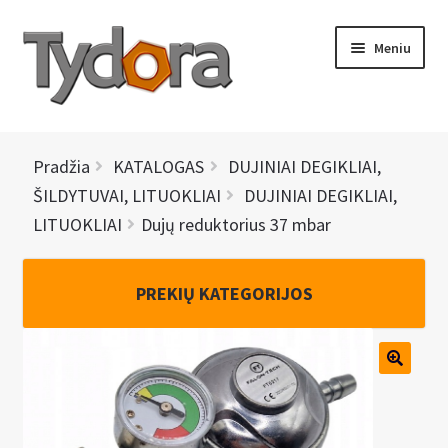
Pereiti
Pereiti
Meniu
prie
prie
meniu
turinio
PRADINIS
Pradžia
KATALOGAS
DUJINIAI DEGIKLIAI,
KATALOGAS
ŠILDYTUVAI, LITUOKLIAI
DUJINIAI DEGIKLIAI,
LITUOKLIAI
Dujų reduktorius 37 mbar
NAUJIENOS
AKCIJOS
PREKIŲ KATEGORIJOS
BRENDAI
I
KONTAKTAI
š
s