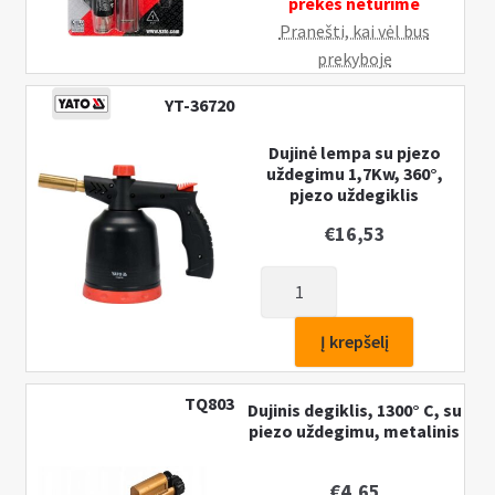
prekės neturime
Pranešti, kai vėl bus
prekyboje
YT-36720
Dujinė lempa su pjezo
uždegimu 1,7Kw, 360°,
pjezo uždegiklis
€
16,53
produkto
kiekis:
Dujinė
Į krepšelį
lempa
su
TQ803
Dujinis degiklis, 1300° C, su
pjezo
piezo uždegimu, metalinis
uždegimu
1,7Kw,
€
4,65