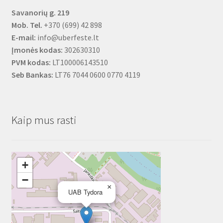
Savanorių g. 219
Mob. Tel.
+370 (699) 42 898
E-mail:
info@uberfeste.lt
Įmonės kodas:
302630310
PVM kodas:
LT100006143510
Seb Bankas:
LT76 7044 0600 0770 4119
Kaip mus rasti
+
−
×
UAB Tydora