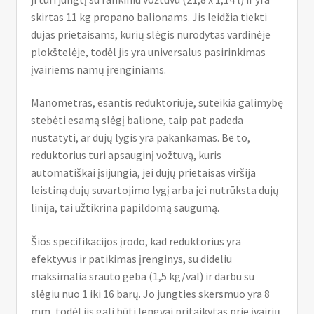
skirtas 11 kg propano balionams. Jis leidžia tiekti
dujas prietaisams, kurių slėgis nurodytas vardinėje
plokštelėje, todėl jis yra universalus pasirinkimas
įvairiems namų įrenginiams.
Manometras, esantis reduktoriuje, suteikia galimybę
stebėti esamą slėgį balione, taip pat padeda
nustatyti, ar dujų lygis yra pakankamas. Be to,
reduktorius turi apsauginį vožtuvą, kuris
automatiškai įsijungia, jei dujų prietaisas viršija
leistiną dujų suvartojimo lygį arba jei nutrūksta dujų
linija, tai užtikrina papildomą saugumą.
Šios specifikacijos įrodo, kad reduktorius yra
efektyvus ir patikimas įrenginys, su dideliu
maksimalia srauto geba (1,5 kg/val) ir darbu su
slėgiu nuo 1 iki 16 barų. Jo jungties skersmuo yra 8
mm, todėl jis gali būti lengvai pritaikytas prie įvairių