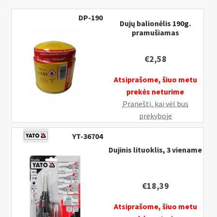
DP-190
Dujų balionėlis 190g.
pramušiamas
€
2,58
Atsiprašome, šiuo metu
prekės neturime
Pranešti, kai vėl bus
prekyboje
YT-36704
Dujinis lituoklis, 3 viename
€
18,39
Atsiprašome, šiuo metu