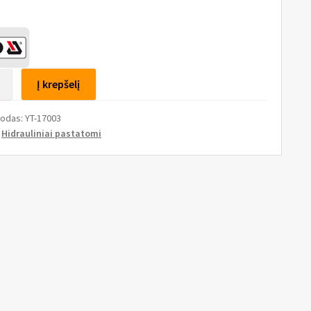
to
Į krepšelį
inis
kodas:
YT-17003
tas
:
Hidrauliniai pastatomi