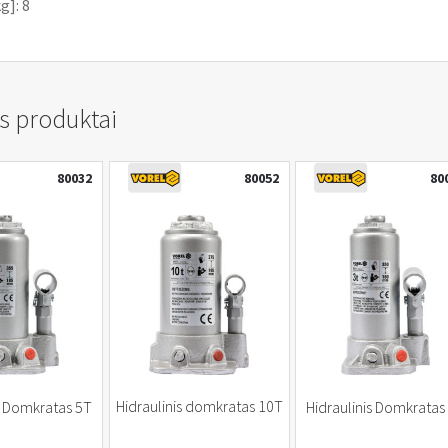
g]: 8
s produktai
80032
80052
80
Hidraulinis domkratas 10T
s Domkratas 5T
Hidraulinis Domkratas