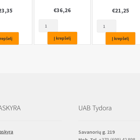
€
36,26
23,35
€
21,25
produkto
produkto
kiekis:
kiekis:
Hidraulinis
Hidraulinis
Į krepšelį
krepšelį
Į krepšelį
domkratas
s
Domkratas
10T
3T
ASKYRA
UAB Tydora
askyra
Savanorių g. 219
Mob. Tel.
+370 (699) 42 898