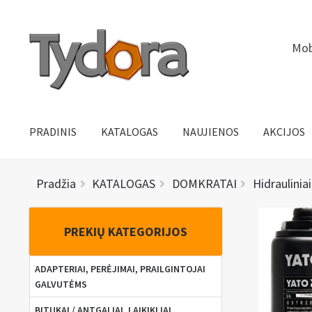
Pereiti
Pereiti
Mob
prie
prie
meniu
turinio
PRADINIS
KATALOGAS
NAUJIENOS
AKCIJOS
Pradžia
KATALOGAS
DOMKRATAI
Hidraulinia
PREKIŲ KATEGORIJOS
ADAPTERIAI, PERĖJIMAI, PRAILGINTOJAI
GALVUTĖMS
BITUKAI / ANTGALIAI, LAIKIKLIAI