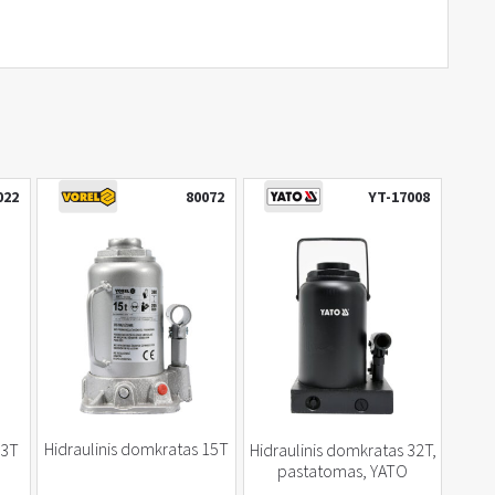
022
80072
YT-17008
Hidraulinis domkratas 15T
 3T
Hidraulinis domkratas 32T,
pastatomas, YATO