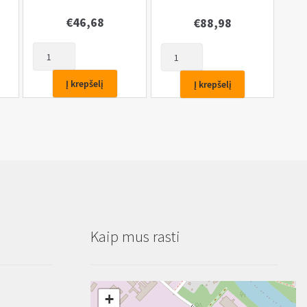
€
46,68
€
88,98
produkto
produkto
kiekis:
kiekis:
Hidraulinis
Hidraulinis
Į krepšelį
Į krepšelį
domkratas
domkratas
15T
32T,
pastatomas,
YATO
Kaip mus rasti
+