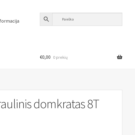
formacija
€
0,00
0 prekių
aulinis domkratas 8T