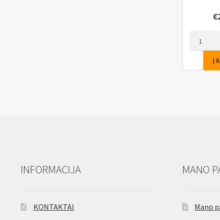
€
produkto
kiekis:
Hidraulinis
Į 
Domkrata
5T
INFORMACIJA
MANO P
KONTAKTAI
Mano p