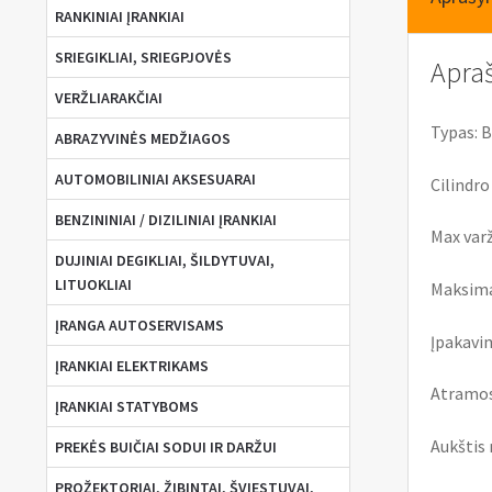
RANKINIAI ĮRANKIAI
SRIEGIKLIAI, SRIEGPJOVĖS
Apra
VERŽLIARAKČIAI
Typas: 
ABRAZYVINĖS MEDŽIAGOS
AUTOMOBILINIAI AKSESUARAI
Cilindro
BENZININIAI / DIZILINIAI ĮRANKIAI
Max varž
DUJINIAI DEGIKLIAI, ŠILDYTUVAI,
LITUOKLIAI
Maksima
ĮRANGA AUTOSERVISAMS
Įpakavim
ĮRANKIAI ELEKTRIKAMS
Atramos
ĮRANKIAI STATYBOMS
Aukštis
PREKĖS BUIČIAI SODUI IR DARŽUI
PROŽEKTORIAI, ŽIBINTAI, ŠVIESTUVAI,