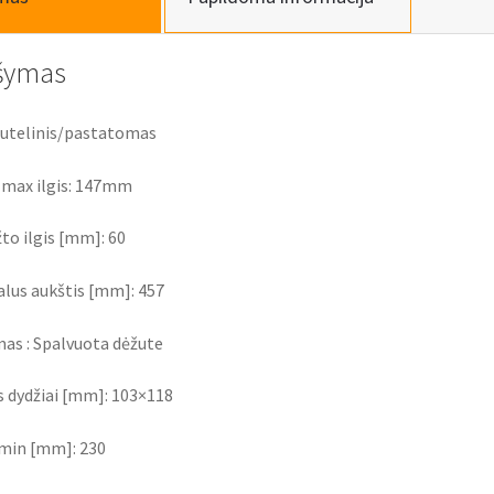
šymas
Butelinis/pastatomas
 max ilgis: 147mm
to ilgis [mm]: 60
lus aukštis [mm]: 457
as : Spalvuota dėžute
 dydžiai [mm]: 103×118
 min [mm]: 230