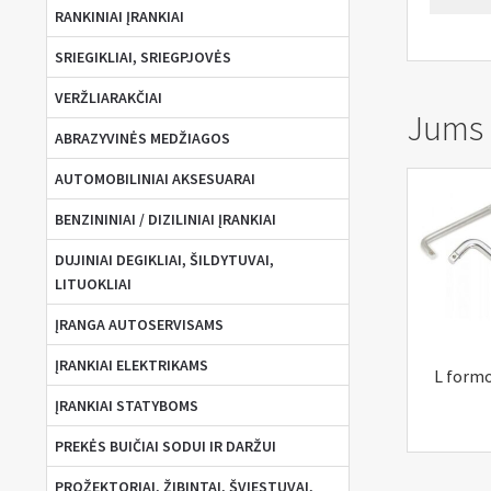
RANKINIAI ĮRANKIAI
SRIEGIKLIAI, SRIEGPJOVĖS
VERŽLIARAKČIAI
Jums g
ABRAZYVINĖS MEDŽIAGOS
AUTOMOBILINIAI AKSESUARAI
BENZININIAI / DIZILINIAI ĮRANKIAI
DUJINIAI DEGIKLIAI, ŠILDYTUVAI,
LITUOKLIAI
ĮRANGA AUTOSERVISAMS
ĮRANKIAI ELEKTRIKAMS
L form
ĮRANKIAI STATYBOMS
PREKĖS BUIČIAI SODUI IR DARŽUI
PROŽEKTORIAI, ŽIBINTAI, ŠVIESTUVAI,