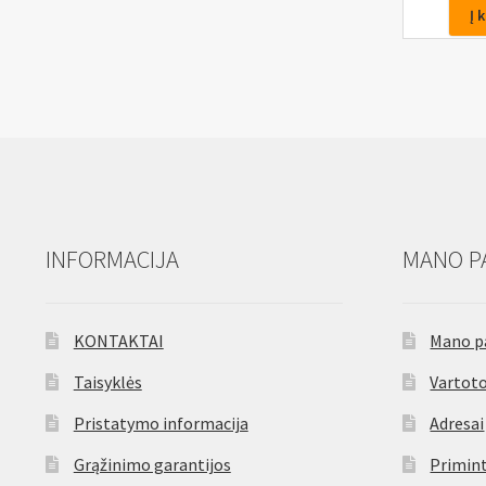
Antgalis
Į 
H6,
3/8,
30mm
INFORMACIJA
MANO P
KONTAKTAI
Mano p
Taisyklės
Vartoto
Pristatymo informacija
Adresai
Grąžinimo garantijos
Primint