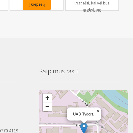
Antgalis
Pranešti, kai vėl bus
Į krepšelį
T55,
prekyboje
3/8,
75mm
Kaip mus rasti
+
−
×
UAB Tydora
0770 4119