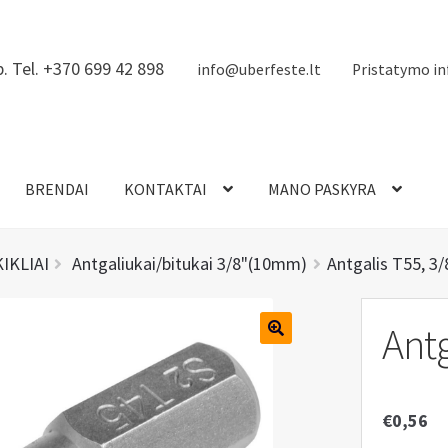
. Tel. +370 699 42 898
info@uberfeste.lt
Pristatymo in
BRENDAI
KONTAKTAI
MANO PASKYRA
KIKLIAI
Antgaliukai/bitukai 3/8"(10mm)
Antgalis T55, 3
Antg
€
0,56