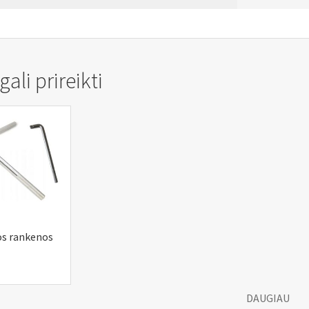
ali prireikti
os rankenos
DAUGIAU