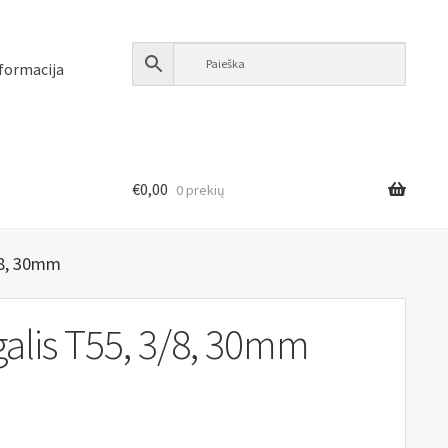
formacija
€
0,00
0 prekių
/8, 30mm
alis T55, 3/8, 30mm