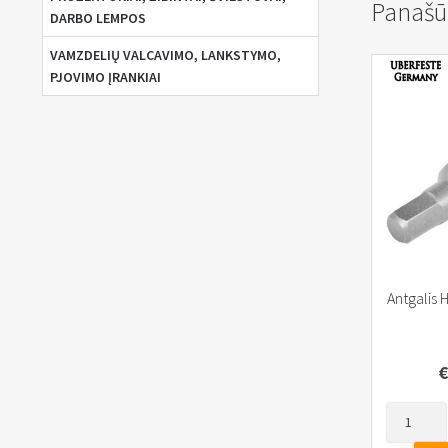
Panašū
DARBO LEMPOS
VAMZDELIŲ VALCAVIMO, LANKSTYMO,
PJOVIMO ĮRANKIAI
Antgalis 
€
produkto
kiekis: