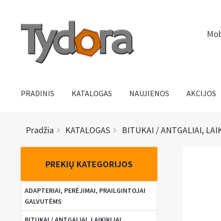
Pereiti
Pereiti
Mob
prie
prie
meniu
turinio
PRADINIS
KATALOGAS
NAUJIENOS
AKCIJOS
Pradžia
KATALOGAS
BITUKAI / ANTGALIAI, LAI
PREKIŲ KATEGORIJOS
ADAPTERIAI, PERĖJIMAI, PRAILGINTOJAI
GALVUTĖMS
BITUKAI / ANTGALIAI, LAIKIKLIAI