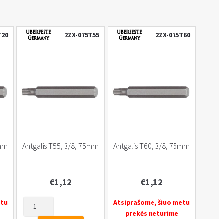
T20
2ZX-075T55
2ZX-075T60
5mm
Antgalis T55, 3/8, 75mm
Antgalis T60, 3/8, 75mm
€
1,12
€
1,12
produkto
etu
Atsiprašome, šiuo metu
kiekis:
prekės neturime