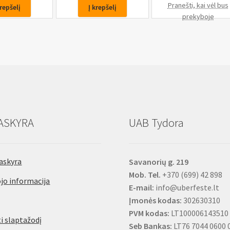
Antgalis
Pranešti, kai vėl bus
krepšelį
Į krepšelį
H7,
prekyboje
3/8,
30mm
ASKYRA
UAB Tydora
askyra
Savanorių g. 219
Mob. Tel.
+370 (699) 42 898
jo informacija
E-mail:
info@uberfeste.lt
Įmonės kodas:
302630310
PVM kodas:
LT100006143510
i slaptažodį
Seb Bankas:
LT76 7044 0600 