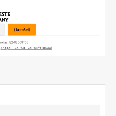
to
Į krepšelį
s
kodas:
E2-03008T55
:
Antgaliukai/bitukai 3/8"(10mm)