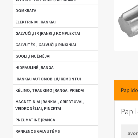
DOMKRATAI
ELEKTRINIAI ĮRANKIAI
GALVUČIŲ IR ĮRANKIŲ KOMPLEKTAI
GALVUTĖS , GALVUČIŲ RINKINIAI
GUOLIŲ NUĖMĖJAI
HIDRAULINĖ ĮRANGA
ĮRANKIAI AUTOMOBILIŲ REMONTUI
Papildo
KĖLIMO, TRAUKIMO ĮRANGA. PRIEDAI
MAGNETINIAI ĮRANKIAI, GRIEBTUVAI,
VEIDRODĖLIAI, PINCETAI
Papi
PNEUMATINĖ ĮRANGA
RANKENOS GALVUTĖMS
Svor