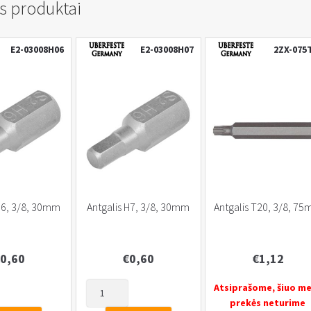
s produktai
E2-03008H06
E2-03008H07
2ZX-075
H6, 3/8, 30mm
Antgalis H7, 3/8, 30mm
Antgalis T20, 3/8, 7
0,60
€
0,60
€
1,12
produkto
Atsiprašome, šiuo m
kiekis:
prekės neturime