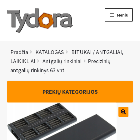
Pereiti
Pereiti
Meniu
prie
prie
meniu
turinio
PRADINIS
Pradžia
KATALOGAS
BITUKAI / ANTGALIAI,
KATALOGAS
LAIKIKLIAI
Antgalių rinkiniai
Precizinių
antgalių rinkinys 63 vnt.
NAUJIENOS
AKCIJOS
PREKIŲ KATEGORIJOS
BRENDAI
I
KONTAKTAI
š
s