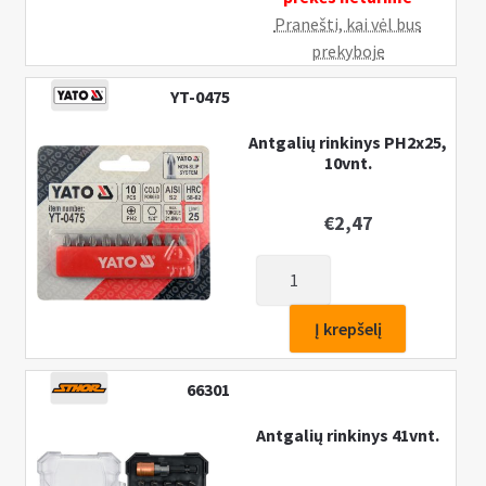
Pranešti, kai vėl bus
prekyboje
YT-0475
Antgalių rinkinys PH2x25,
10vnt.
€
2,47
produkto
kiekis:
Antgalių
Į krepšelį
rinkinys
PH2x25,
66301
10vnt.
Antgalių rinkinys 41vnt.