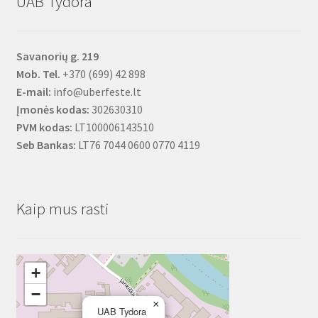
UAB Tydora
Savanorių g. 219
Mob. Tel.
+370 (699) 42 898
E-mail:
info@uberfeste.lt
Įmonės kodas:
302630310
PVM kodas:
LT100006143510
Seb Bankas:
LT76 7044 0600 0770 4119
Kaip mus rasti
+
−
×
UAB Tydora