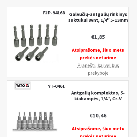
FJP-94168
Galvučių-antgalių rinkinys
suktukui 8vnt, 1/4″ 5-13mm
€
1,85
Atsiprašome, šiuo metu
prekės neturime
Pranešti, kai vėl bus
prekyboje
YT-0461
Antgalių komplektas, 5-
kiakampės, 1/4″, Cr-V
€
10,46
Atsiprašome, šiuo metu
prekės neturime