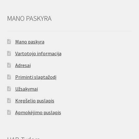
MANO PASKYRA
Mano paskyra
Vartotojo informacija
Adresai
Priminti slaptažodį
Užsakymai
Krepšelio puslapis
Apmokėjimo puslapis