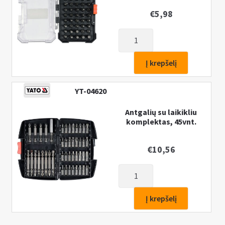
€
5,98
produkto
kiekis:
Antgalių
Į krepšelį
rinkinys
41vnt.
YT-04620
Antgalių su laikikliu
komplektas, 45vnt.
€
10,56
produkto
kiekis:
Antgalių
Į krepšelį
su
laikikliu