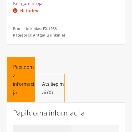
n
Kiti gamintojai
u
Neturime
Produkto kodas:
EX-1966
Kategorija:
Antgalių rinkiniai
Papildom
a
informaci
Atsiliepim
ja
ai (0)
Papildoma informacija