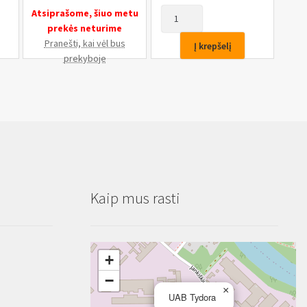
produkto
Atsiprašome, šiuo metu
kiekis:
prekės neturime
Antgalis
Pranešti, kai vėl bus
Į krepšelį
smūginis
prekyboje
1/2",
M16,
75mm
Kaip mus rasti
+
−
×
UAB Tydora