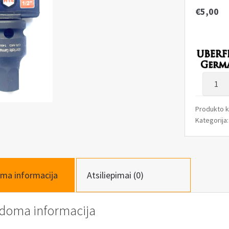
€
5,00
produk
kiekis:
Antgali
Produkto 
smūgin
Kategorija
1/2",
H14,
40mm
ma informacija
Atsiliepimai (0)
ldoma informacija