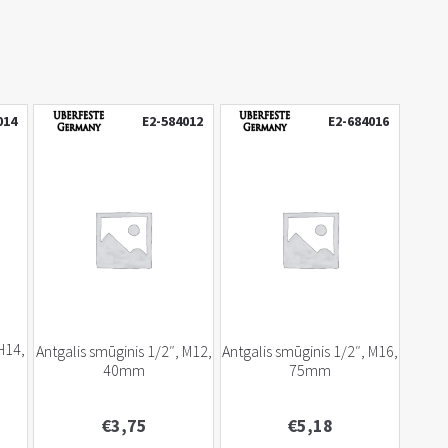
014
E2-584012
E2-684016
 H14,
Antgalis smūginis 1/2″, M12,
Antgalis smūginis 1/2″, M16,
40mm
75mm
€
3,75
€
5,18