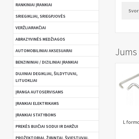
RANKINIAI ĮRANKIAI
Svor
SRIEGIKLIAI, SRIEGPJOVĖS
VERŽLIARAKČIAI
ABRAZYVINĖS MEDŽIAGOS
Jums g
AUTOMOBILINIAI AKSESUARAI
BENZININIAI / DIZILINIAI ĮRANKIAI
DUJINIAI DEGIKLIAI, ŠILDYTUVAI,
LITUOKLIAI
ĮRANGA AUTOSERVISAMS
ĮRANKIAI ELEKTRIKAMS
ĮRANKIAI STATYBOMS
L form
PREKĖS BUIČIAI SODUI IR DARŽUI
PROŽEKTORIAI, ŽIBINTAI, ŠVIESTUVAI,