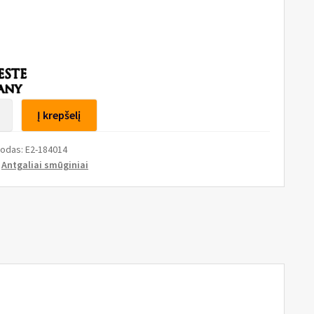
to
Į krepšelį
s
kodas:
E2-184014
is
:
Antgaliai smūginiai