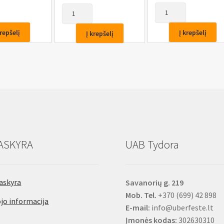
produkto
produkto
kiekis:
kiekis:
Antgalis
Antgalis
krepšelį
Į krepšelį
Į krepšelį
smūginis
smūginis
1/2",
1/2",
H14,
T45,
75mm
40mm
ASKYRA
UAB Tydora
askyra
Savanorių g. 219
Mob. Tel.
+370 (699) 42 898
jo informacija
E-mail:
info@uberfeste.lt
Įmonės kodas:
302630310