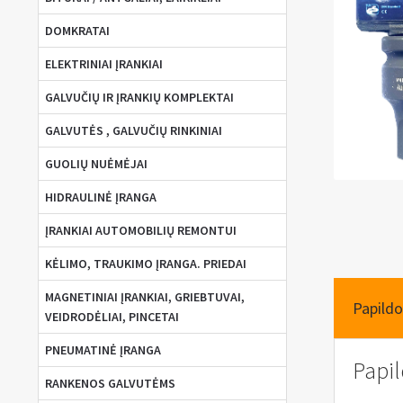
DOMKRATAI
ELEKTRINIAI ĮRANKIAI
GALVUČIŲ IR ĮRANKIŲ KOMPLEKTAI
GALVUTĖS , GALVUČIŲ RINKINIAI
GUOLIŲ NUĖMĖJAI
HIDRAULINĖ ĮRANGA
ĮRANKIAI AUTOMOBILIŲ REMONTUI
KĖLIMO, TRAUKIMO ĮRANGA. PRIEDAI
MAGNETINIAI ĮRANKIAI, GRIEBTUVAI,
Papildo
VEIDRODĖLIAI, PINCETAI
PNEUMATINĖ ĮRANGA
Papi
RANKENOS GALVUTĖMS