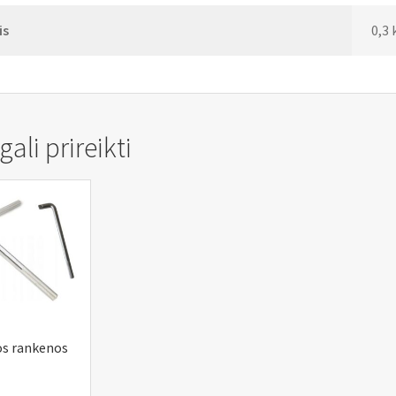
is
0,3 
ali prireikti
os rankenos