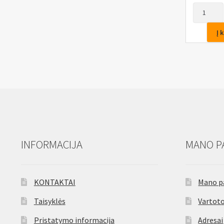
produkto
kiekis:
Antgalis
Į 
smūginis
1/2",
H19,
40mm
INFORMACIJA
MANO P
KONTAKTAI
Mano p
Taisyklės
Vartoto
Pristatymo informacija
Adresai