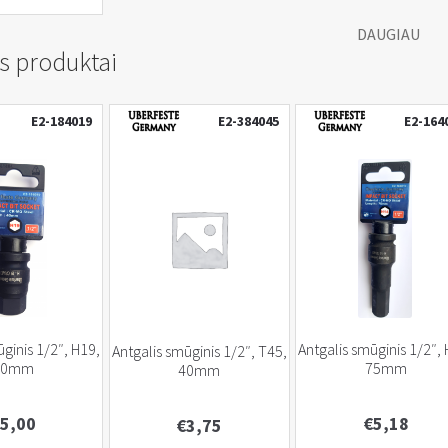
DAUGIAU
s produktai
E2-184019
E2-384045
E2-164
ūginis 1/2″, H19,
Antgalis smūginis 1/2″,
Antgalis smūginis 1/2″, T45,
40mm
75mm
40mm
5,00
€
5,18
€
3,75