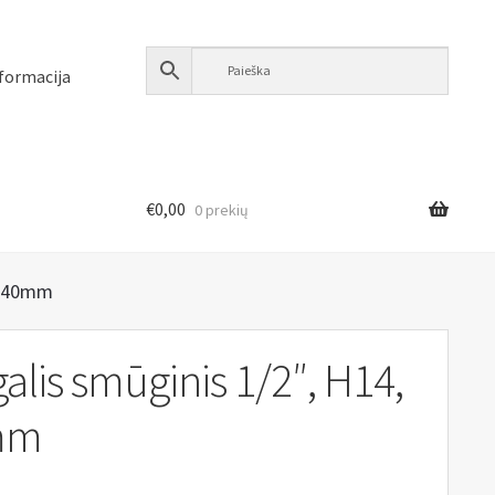
formacija
€
0,00
0 prekių
, 40mm
alis smūginis 1/2″, H14,
mm