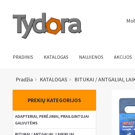
Pereiti
Pereiti
Mob
prie
prie
meniu
turinio
PRADINIS
KATALOGAS
NAUJIENOS
AKCIJOS
Pradžia
KATALOGAS
BITUKAI / ANTGALIAI, LAI
PREKIŲ KATEGORIJOS
ADAPTERIAI, PERĖJIMAI, PRAILGINTOJAI
GALVUTĖMS
BITUKAI / ANTGALIAI, LAIKIKLIAI