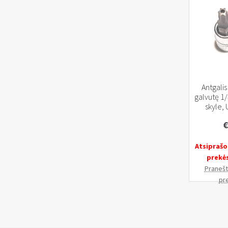
Antgalis
galvutę 1/
skyle,
€
Atsiprašo
prekė
Pranešti
pr