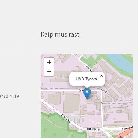
su
skyle,
UBERFESTE
Kaip mus rasti
+
−
×
UAB Tydora
0770 4119