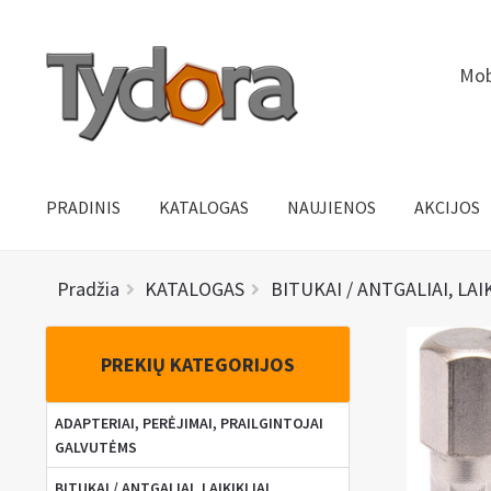
Pereiti
Pereiti
Mob
prie
prie
meniu
turinio
PRADINIS
KATALOGAS
NAUJIENOS
AKCIJOS
Pradžia
KATALOGAS
BITUKAI / ANTGALIAI, LAI
PREKIŲ KATEGORIJOS
ADAPTERIAI, PERĖJIMAI, PRAILGINTOJAI
GALVUTĖMS
BITUKAI / ANTGALIAI, LAIKIKLIAI