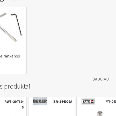
os rankenos
DAUGIAU
s produktai
RWZ-20T30-
BR-144009A
YT-04
S