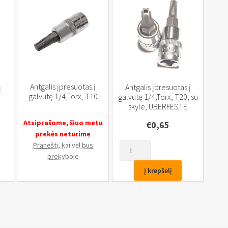
Antgalis įpresuotas į
Antgalis įpresuotas į
į
galvutę 1/4,Torx, T10
galvutę 1/4,Torx, T20, su
4
skyle, UBERFESTE
Atsiprašome, šiuo metu
€
0,65
prekės neturime
Pranešti, kai vėl bus
produkto
prekyboje
kiekis:
Antgalis
Į krepšelį
įpresuotas
į
galvutę
1/4,Torx,
T20,