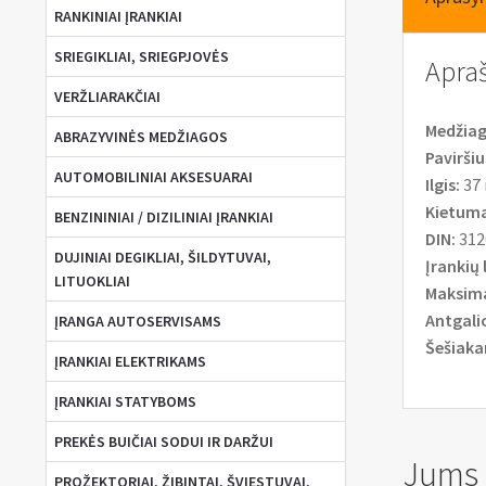
RANKINIAI ĮRANKIAI
SRIEGIKLIAI, SRIEGPJOVĖS
Apra
VERŽLIARAKČIAI
Medžiag
ABRAZYVINĖS MEDŽIAGOS
Paviršiu
AUTOMOBILINIAI AKSESUARAI
Ilgis:
37
Kietuma
BENZININIAI / DIZILINIAI ĮRANKIAI
DIN:
312
DUJINIAI DEGIKLIAI, ŠILDYTUVAI,
Įrankių 
LITUOKLIAI
Maksim
Antgalio
ĮRANGA AUTOSERVISAMS
Šešiaka
ĮRANKIAI ELEKTRIKAMS
ĮRANKIAI STATYBOMS
PREKĖS BUIČIAI SODUI IR DARŽUI
Jums g
PROŽEKTORIAI, ŽIBINTAI, ŠVIESTUVAI,