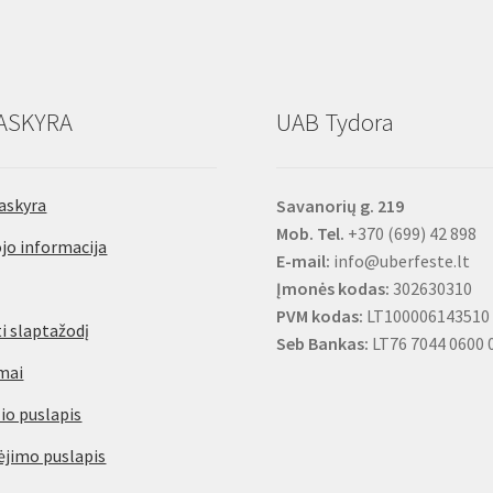
TORX
H4
T10-
T60,
9vnt.
ASKYRA
UAB Tydora
askyra
Savanorių g. 219
Mob. Tel.
+370 (699) 42 898
jo informacija
E-mail:
info@uberfeste.lt
Įmonės kodas:
302630310
PVM kodas:
LT100006143510
i slaptažodį
Seb Bankas:
LT76 7044 0600 
mai
io puslapis
jimo puslapis