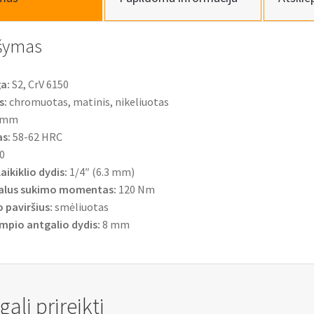
šymas
a:
S2, CrV 6150
s:
chromuotas, matinis, nikeliuotas
 mm
s:
58-62 HRC
0
laikiklio dydis:
1/4″ (6.3 mm)
alus sukimo momentas:
120 Nm
 paviršius:
smėliuotas
mpio antgalio dydis:
8 mm
ali prireikti