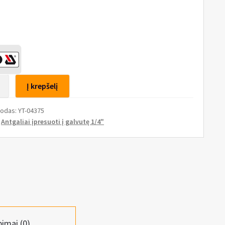
to
Į krepšelį
s
kodas:
YT-04375
tas
:
Antgaliai įpresuoti į galvutę 1/4"
pimai (0)