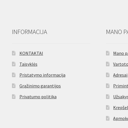
INFORMACIJA
MANO P
KONTAKTAI
Mano p
Taisyklės
Vartoto
Pristatymo informacija
Adresai
Grąžinimo garantijos
Primint
Privatumo politika
Užsaky
Krepšel
Apmokė