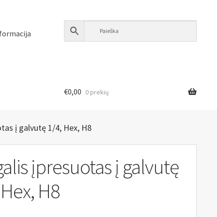
formacija
€
0,00
0 prekių
tas į galvutę 1/4, Hex, H8
alis įpresuotas į galvutę
 Hex, H8