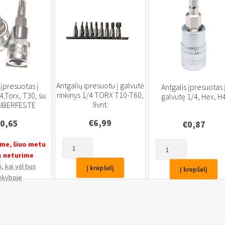
Antgalių ipresuotu į galvutė
 įpresuotas į
Antgalis įpresuotas 
rinkinys 1/4 TORX T10-T60,
4,Torx, T30, su
galvutę 1/4, Hex, H
9vnt.
 UBERFESTE
€
6,99
0,65
€
0,87
produkto
me, šiuo metu
produkto
kiekis:
s neturime
kiekis:
Antgalių
, kai vėl bus
Antgalis
Į krepšelį
Į krepšelį
ipresuotu
ekyboje
įpresuotas
į
į
galvutė
galvutę
rinkinys
1/4,
1/4
Hex,