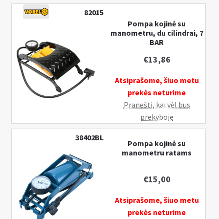
82015
Pompa kojinė su
manometru, du cilindrai, 7
BAR
€
13,86
Atsiprašome, šiuo metu
prekės neturime
Pranešti, kai vėl bus
prekyboje
38402BL
Pompa kojinė su
manometru ratams
€
15,00
Atsiprašome, šiuo metu
prekės neturime