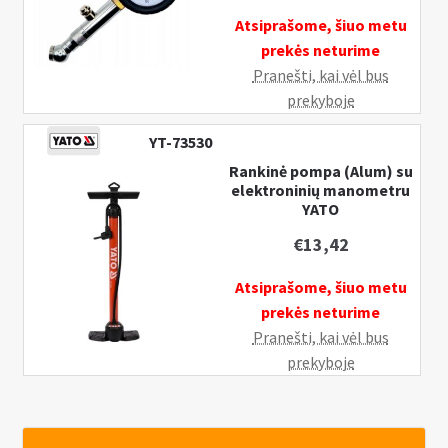
Atsiprašome, šiuo metu
prekės neturime
Pranešti, kai vėl bus
prekyboje
YT-73530
Rankinė pompa (Alum) su
elektroninių manometru
YATO
€
13,42
Atsiprašome, šiuo metu
prekės neturime
Pranešti, kai vėl bus
prekyboje