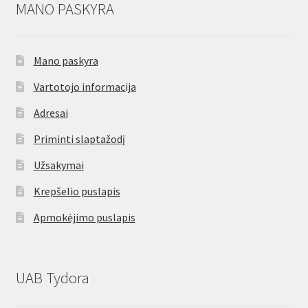
MANO PASKYRA
Mano paskyra
Vartotojo informacija
Adresai
Priminti slaptažodį
Užsakymai
Krepšelio puslapis
Apmokėjimo puslapis
UAB Tydora