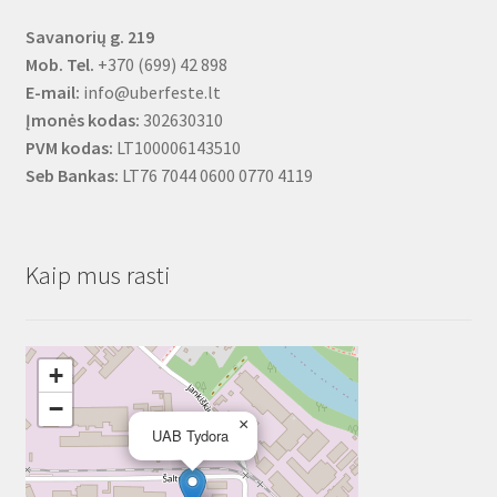
Savanorių g. 219
Mob. Tel.
+370 (699) 42 898
E-mail:
info@uberfeste.lt
Įmonės kodas:
302630310
PVM kodas:
LT100006143510
Seb Bankas:
LT76 7044 0600 0770 4119
Kaip mus rasti
+
−
×
UAB Tydora