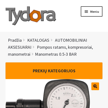
Pereiti
Pereiti
Meniu
prie
prie
meniu
turinio
PRADINIS
Pradžia
KATALOGAS
AUTOMOBILINIAI
KATALOGAS
AKSESUARAI
Pompos ratams, kompresoriai,
manometrai
Manometras 0.5-3 BAR
NAUJIENOS
AKCIJOS
PREKIŲ KATEGORIJOS
BRENDAI
I
KONTAKTAI
š
s