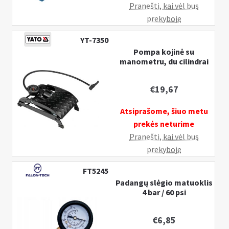
Pranešti, kai vėl bus
prekyboje
YT-7350
Pompa kojinė su
manometru, du cilindrai
€
19,67
Atsiprašome, šiuo metu
prekės neturime
Pranešti, kai vėl bus
prekyboje
FT5245
Padangų slėgio matuoklis
4 bar / 60 psi
€
6,85