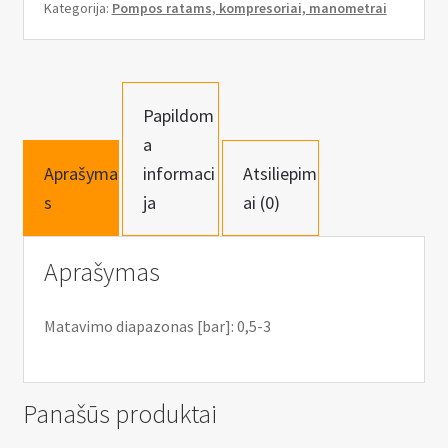
n
0.5-
Kategorija:
Pompos ratams, kompresoriai, manometrai
u
3
BAR
Papildom
a
Aprašyma
informaci
Atsiliepim
s
ja
ai (0)
Aprašymas
Matavimo diapazonas [bar]: 0,5-3
Panašūs produktai