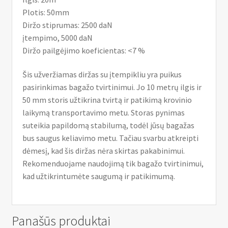
Plotis: 50mm
Diržo stiprumas: 2500 daN
įtempimo, 5000 daN
Diržo pailgėjimo koeficientas: <7 %
Šis užveržiamas diržas su įtempikliu yra puikus
pasirinkimas bagažo tvirtinimui. Jo 10 metrų ilgis ir
50 mm storis užtikrina tvirtą ir patikimą krovinio
laikymą transportavimo metu. Storas pynimas
suteikia papildomą stabilumą, todėl jūsų bagažas
bus saugus keliavimo metu. Tačiau svarbu atkreipti
dėmesį, kad šis diržas nėra skirtas pakabinimui.
Rekomenduojame naudojimą tik bagažo tvirtinimui,
kad užtikrintumėte saugumą ir patikimumą.
Panašūs produktai