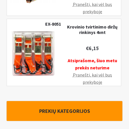
Pranešti, kai vėl bus
prekyboje
EX-8051
Krovinio tvirtinimo diržų
rinkinys 4vnt
€
6,15
Atsiprašome, šiuo metu
prekės neturime
Pranešti, kai vėl bus
prekyboje
PREKIŲ KATEGORIJOS