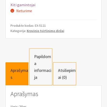
n
Kiti gamintojai
u
Neturime
Produkto kodas:
EX-5121
Kategorija:
Krovinio tvirtinimo diržai
Papildom
a
Aprašyma
informaci
Atsiliepim
s
ja
ai (0)
Aprašymas
Ilgis: 20m