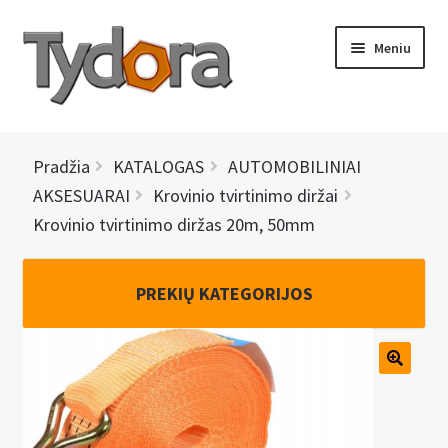
Pereiti
Pereiti
Meniu
prie
prie
meniu
turinio
PRADINIS
Pradžia
KATALOGAS
AUTOMOBILINIAI
KATALOGAS
AKSESUARAI
Krovinio tvirtinimo diržai
Krovinio tvirtinimo diržas 20m, 50mm
NAUJIENOS
AKCIJOS
PREKIŲ KATEGORIJOS
BRENDAI
I
KONTAKTAI
š
s