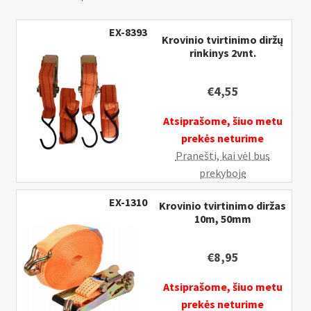
EX-8393
Krovinio tvirtinimo diržų
rinkinys 2vnt.
€
4,55
Atsiprašome, šiuo metu
prekės neturime
Pranešti, kai vėl bus
prekyboje
EX-1310
Krovinio tvirtinimo diržas
10m, 50mm
€
8,95
Atsiprašome, šiuo metu
prekės neturime