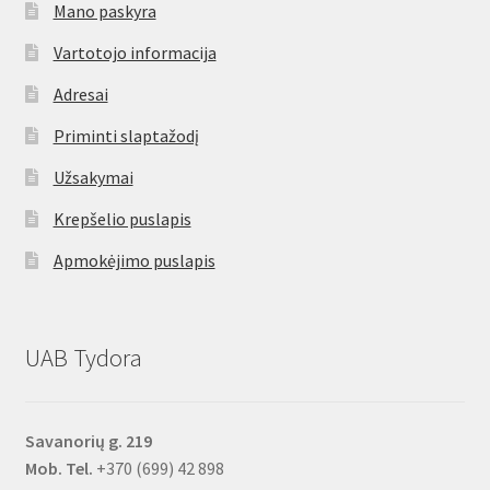
Mano paskyra
Vartotojo informacija
Adresai
Priminti slaptažodį
Užsakymai
Krepšelio puslapis
Apmokėjimo puslapis
UAB Tydora
Savanorių g. 219
Mob. Tel.
+370 (699) 42 898