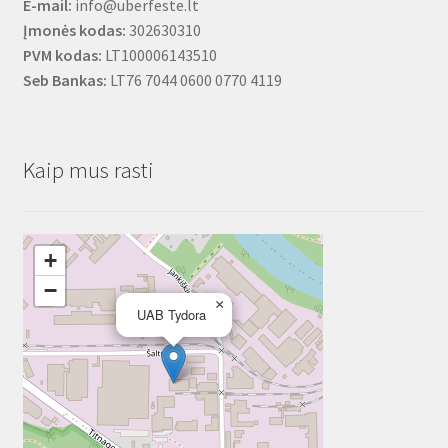
E-mail:
info@uberfeste.lt
Įmonės kodas:
302630310
PVM kodas:
LT100006143510
Seb Bankas:
LT76 7044 0600 0770 4119
Kaip mus rasti
+
−
×
UAB Tydora