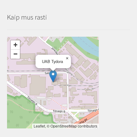
Kaip mus rasti
+
−
×
UAB Tydora
Leaflet
, ©
OpenStreetMap
contributors