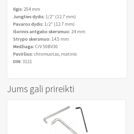
Ilgis:
254 mm
Jungties dydis:
1/2″ (12.7 mm)
Pavaros dydis:
1/2″ (12.7 mm)
Išorinis antgalio skersmuo:
24 mm
Strypo skersmuo:
14.5 mm
Medžiaga:
CrV 50BV30
Paviršius:
chromuotas, matinis
DIN:
3121
Jums gali prireikti