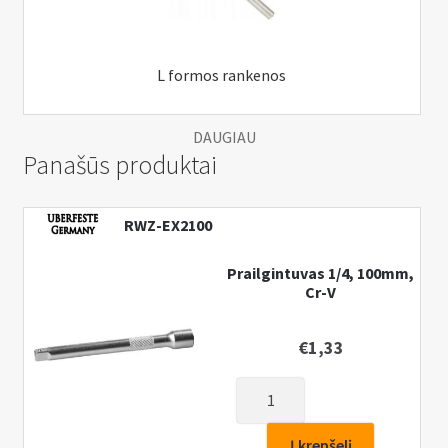
L formos rankenos
DAUGIAU
Panašūs produktai
RWZ-EX2100
Prailgintuvas 1/4, 100mm,
Cr-V
€
1,33
produkto
kiekis:
Prailgintuvas
Į krepšelį