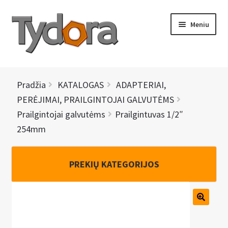
Pereiti
Pereiti
Meniu
prie
prie
meniu
turinio
PRADINIS
Pradžia
KATALOGAS
ADAPTERIAI,
KATALOGAS
PERĖJIMAI, PRAILGINTOJAI GALVUTĖMS
Prailgintojai galvutėms
Prailgintuvas 1/2″
NAUJIENOS
254mm
AKCIJOS
PREKIŲ KATEGORIJOS
BRENDAI
I
KONTAKTAI
š
s