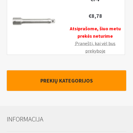
€
8,78
Atsiprašome, šiuo metu
prekės neturime
Pranešti, kai vėl bus
prekyboje
PREKIŲ KATEGORIJOS
INFORMACIJA