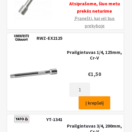
Atsiprašome, šiuo metu
prekės neturime
Pranešti, kai vėl bus
prekyboje
RWZ-EX2125
Prailgintuvas 1/4, 125mm,
Cr-V
€
1,50
produkto
kiekis:
Prailgintuvas
Į krepšelį
1/4,
125mm,
YT-1341
Cr-
Prailgintuvas 3/4, 200mm,
V
Cr-V