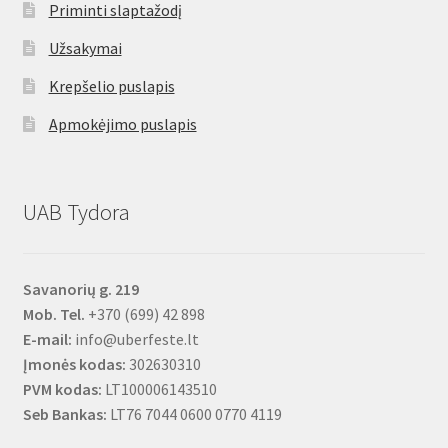
Priminti slaptažodį
Užsakymai
Krepšelio puslapis
Apmokėjimo puslapis
UAB Tydora
Savanorių g. 219
Mob. Tel.
+370 (699) 42 898
E-mail:
info@uberfeste.lt
Įmonės kodas:
302630310
PVM kodas:
LT100006143510
Seb Bankas:
LT76 7044 0600 0770 4119