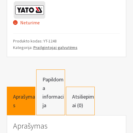
n
u
Neturime
Produkto kodas:
YT-1248
Kategorija:
Prailgintojai galvutėms
Papildom
a
Aprašyma
informaci
Atsiliepim
s
ja
ai (0)
Aprašymas