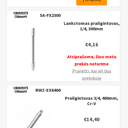
1/4,
100mm,
5A-FX2300
Cr-
Lankstomas prailgintuvas,
V
1/4, 300mm
€
4,16
Atsiprašome, šiuo metu
prekės neturime
Pranešti, kai vėl bus
prekyboje
RWZ-EX6400
Prailgintuvas 3/4, 400mm,
Cr-V
€
14,40