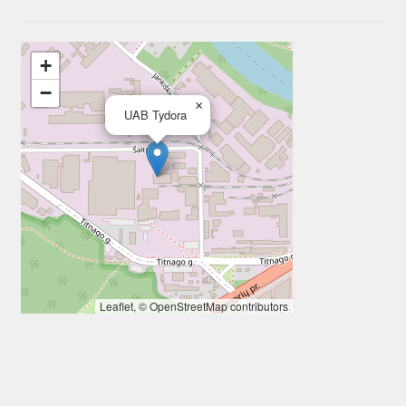
+
−
×
UAB Tydora
Leaflet
, ©
OpenStreetMap
contributors