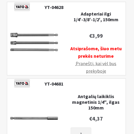
YT-04628
Adapteriai ilgi
1/4′-3/8′-1/2′, 150mm
€
3,99
Atsiprašome, šiuo metu
prekės neturime
Pranešti, kai vėl bus
prekyboje
YT-04681
Antgalių laikiklis
magnetinis 1/4″, ilgas
150mm
€
4,37
produkto