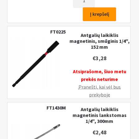
kiekis:
Antgalių
Į krepšelį
laikiklis
magnetinis
FT0225
Antgalių laikiklis
1/4″,
magnetinis, smūginis 1/4″,
ilgas
152 mm
150mm
€
3,28
Atsiprašome, šiuo metu
prekės neturime
Pranešti, kai vėl bus
prekyboje
FT1430M
Antgalių laikiklis
magnetinis lankstomas
1/4″, 300mm
€
2,48