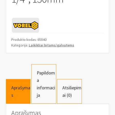
n
u
Produkto kodas:
65840
Kategorija:
Laikikliai bitams/galvutems
Papildom
a
Aprašyma
informaci
Atsiliepim
s
ja
ai (0)
Aprašymas