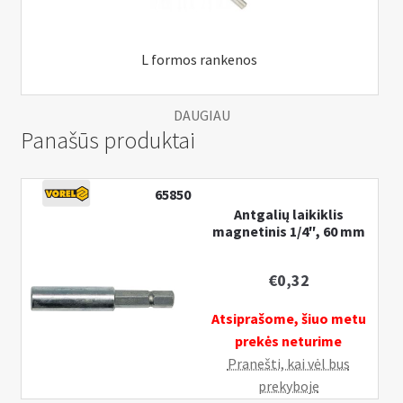
L formos rankenos
DAUGIAU
Panašūs produktai
65850
Antgalių laikiklis
magnetinis 1/4″, 60 mm
€
0,32
Atsiprašome, šiuo metu
prekės neturime
Pranešti, kai vėl bus
prekyboje