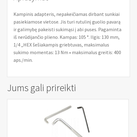
Kampinis adapteris, nepakeičiamas dirbant sunkiai
pasiekiamose vietose. Jis turi rutulinį guolio pavarą
ir galimybę pakeisti sukimąsi į abi puses. Pagaminta
iš nerūdijančio plieno. Kampas: 105 °. Ilgis: 130 mm,
1/4 „HEX šešiakampis griebtuvas, maksimalus
sukimo momentas: 13 Nm • maksimalus greitis: 400
aps./min.
Jums gali prireikti