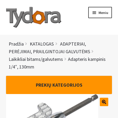
Pereiti
Pereiti
Meniu
prie
prie
meniu
turinio
PRADINIS
Pradžia
KATALOGAS
ADAPTERIAI,
KATALOGAS
PERĖJIMAI, PRAILGINTOJAI GALVUTĖMS
Laikikliai bitams/galvutems
Adapteris kampinis
NAUJIENOS
1/4″, 130mm
AKCIJOS
PREKIŲ KATEGORIJOS
BRENDAI
I
KONTAKTAI
š
s