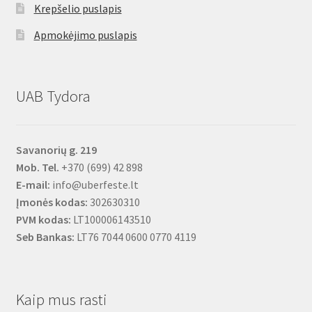
Krepšelio puslapis
Apmokėjimo puslapis
UAB Tydora
Savanorių g. 219
Mob. Tel.
+370 (699) 42 898
E-mail:
info@uberfeste.lt
Įmonės kodas:
302630310
PVM kodas:
LT100006143510
Seb Bankas:
LT76 7044 0600 0770 4119
Kaip mus rasti