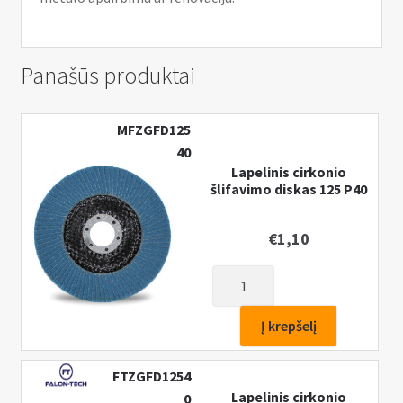
Panašūs produktai
MFZGFD125
40
Lapelinis cirkonio
šlifavimo diskas 125 P40
€
1,10
produkto
kiekis:
Lapelinis
Į krepšelį
cirkonio
šlifavimo
FTZGFD1254
diskas
Lapelinis cirkonio
0