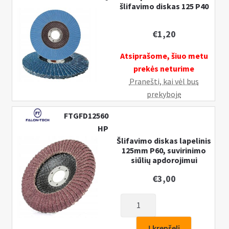
125
šlifavimo diskas 125 P40
P40
€
1,20
Atsiprašome, šiuo metu
prekės neturime
Pranešti, kai vėl bus
prekyboje
FTGFD12560
HP
Šlifavimo diskas lapelinis
125mm P60, suvirinimo
siūlių apdorojimui
€
3,00
produkto
kiekis:
Šlifavimo
Į krepšelį