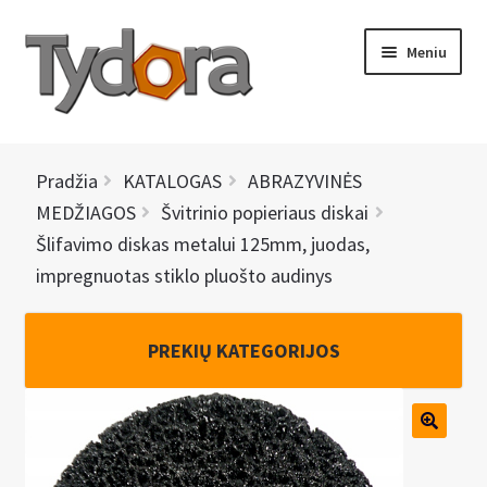
Pereiti
Pereiti
Meniu
prie
prie
meniu
turinio
PRADINIS
Pradžia
KATALOGAS
ABRAZYVINĖS
KATALOGAS
MEDŽIAGOS
Švitrinio popieriaus diskai
Šlifavimo diskas metalui 125mm, juodas,
NAUJIENOS
impregnuotas stiklo pluošto audinys
AKCIJOS
PREKIŲ KATEGORIJOS
BRENDAI
I
KONTAKTAI
š
s