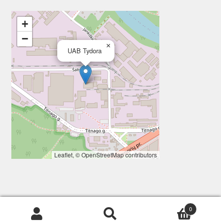
+
−
×
UAB Tydora
Leaflet
, ©
OpenStreetMap
contributors
0