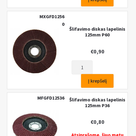
diskas
lapelinis
MXGFD1256
125mm
0
P60,
Šlifavimo diskas lapelinis
125mm P60
suvirinimo
siūlių
apdorojimui
€
0,90
produkto
kiekis:
Šlifavimo
Į krepšelį
diskas
lapelinis
MFGFD12536
Šlifavimo diskas lapelinis
125mm
125mm P36
P60
€
0,80
Atsiprašome, šiuo metu