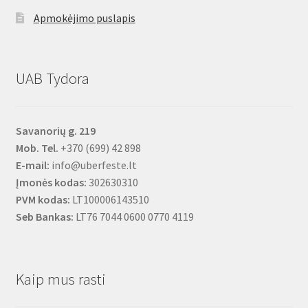
Apmokėjimo puslapis
UAB Tydora
Savanorių g. 219
Mob. Tel.
+370 (699) 42 898
E-mail:
info@uberfeste.lt
Įmonės kodas:
302630310
PVM kodas:
LT100006143510
Seb Bankas:
LT76 7044 0600 0770 4119
Kaip mus rasti