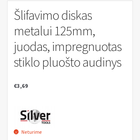
n
u
Šlifavimo diskas
metalui 125mm,
juodas, impregnuotas
stiklo pluošto audinys
€
3,69
Neturime