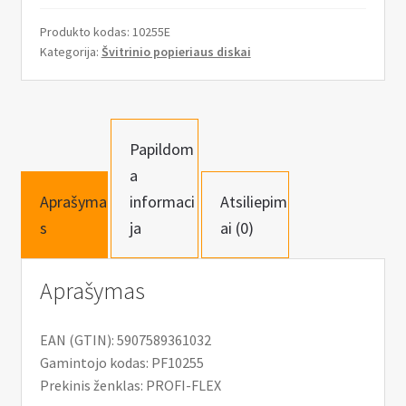
Produkto kodas:
10255E
Kategorija:
Švitrinio popieriaus diskai
Papildom
a
Aprašyma
informaci
Atsiliepim
s
ja
ai (0)
Aprašymas
EAN (GTIN): 5907589361032
Gamintojo kodas: PF10255
Prekinis ženklas: PROFI-FLEX