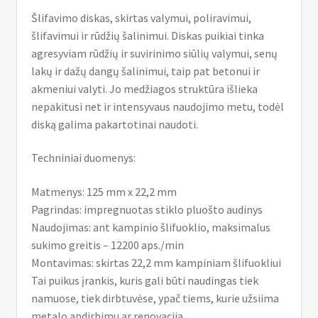
Šlifavimo diskas, skirtas valymui, poliravimui,
šlifavimui ir rūdžių šalinimui. Diskas puikiai tinka
agresyviam rūdžių ir suvirinimo siūlių valymui, senų
lakų ir dažų dangų šalinimui, taip pat betonui ir
akmeniui valyti. Jo medžiagos struktūra išlieka
nepakitusi net ir intensyvaus naudojimo metu, todėl
diską galima pakartotinai naudoti.
Techniniai duomenys:
Matmenys: 125 mm x 22,2 mm
Pagrindas: impregnuotas stiklo pluošto audinys
Naudojimas: ant kampinio šlifuoklio, maksimalus
sukimo greitis – 12200 aps./min
Montavimas: skirtas 22,2 mm kampiniam šlifuokliui
Tai puikus įrankis, kuris gali būti naudingas tiek
namuose, tiek dirbtuvėse, ypač tiems, kurie užsiima
metalo apdirbimu ar renovacija.