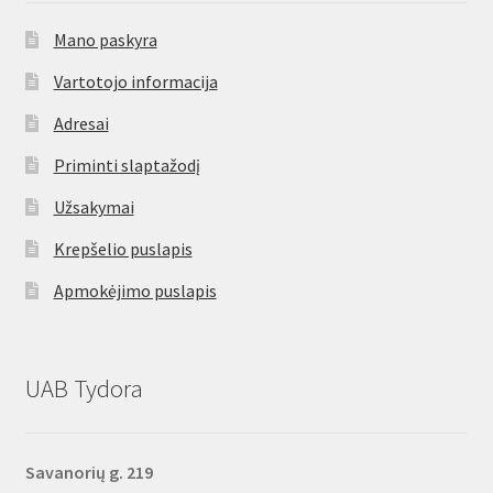
Mano paskyra
Vartotojo informacija
Adresai
Priminti slaptažodį
Užsakymai
Krepšelio puslapis
Apmokėjimo puslapis
UAB Tydora
Savanorių g. 219