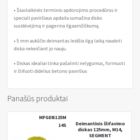
• Šiuolaikinės terminio apdorojimo procedūros ir
speciali paviršiaus apdaila sumažina disko
susidėvėjimą ir pagerina ilgaamžiškumą.
• 5 mm aukščio deimantas leidžia ilgą laiką naudoti
diska nekeičiant jo nauju.
• Diskas idealiai tinka pašalinti nelygumus, formuoti
ir šlifuoti didelius betono paviršius
Panašūs produktai
MFGDB125M
Deimantinis šlifavimo
14S
diskas 125mm, M14,
SEGMENT