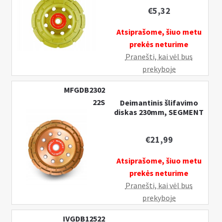
€
5,32
Atsiprašome, šiuo metu
prekės neturime
Pranešti, kai vėl bus
prekyboje
MFGDB2302
22S
Deimantinis šlifavimo
diskas 230mm, SEGMENT
€
21,99
Atsiprašome, šiuo metu
prekės neturime
Pranešti, kai vėl bus
prekyboje
IVGDB12522