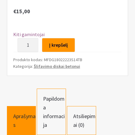
n
u
€
15,00
Kiti gamintojai
produkto
Į krepšelį
kiekis:
Deimantinis
Produkto kodas:
MFDG18022223S14TB
šlifavimo
Kategorija:
Šlifavimo diskai betonui
diskas
betonui
180mm,
22.2mm
Papildom
a
Aprašyma
informaci
Atsiliepim
s
ja
ai (0)