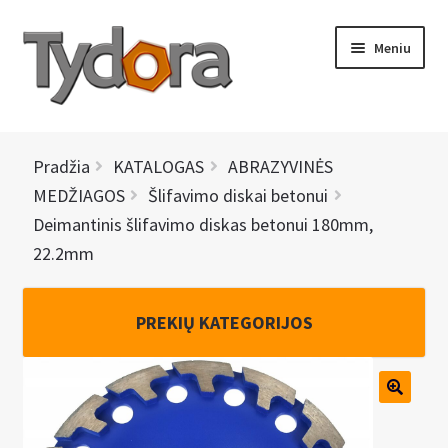
Pereiti
Pereiti
Meniu
prie
prie
meniu
turinio
PRADINIS
Pradžia
KATALOGAS
ABRAZYVINĖS
KATALOGAS
MEDŽIAGOS
Šlifavimo diskai betonui
Deimantinis šlifavimo diskas betonui 180mm,
NAUJIENOS
22.2mm
AKCIJOS
PREKIŲ KATEGORIJOS
BRENDAI
I
KONTAKTAI
š
s