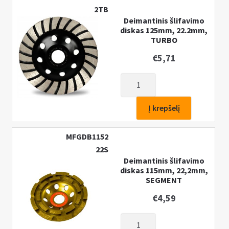
2TB
Deimantinis šlifavimo
diskas 125mm, 22.2mm,
TURBO
€
5,71
produkto
kiekis:
Deimantinis
Į krepšelį
šlifavimo
diskas
MFGDB1152
125mm,
22S
22.2mm,
Deimantinis šlifavimo
TURBO
diskas 115mm, 22,2mm,
SEGMENT
€
4,59
produkto