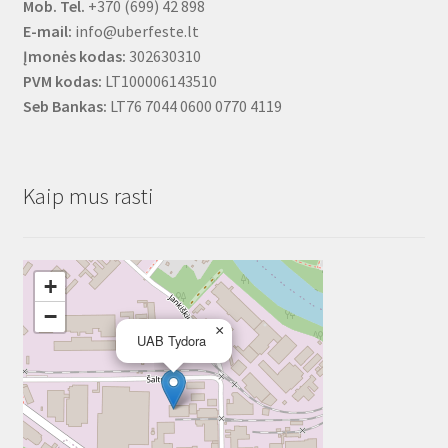
Mob. Tel.
+370 (699) 42 898
E-mail:
info@uberfeste.lt
Įmonės kodas:
302630310
PVM kodas:
LT100006143510
Seb Bankas:
LT76 7044 0600 0770 4119
Kaip mus rasti
+
−
×
UAB Tydora