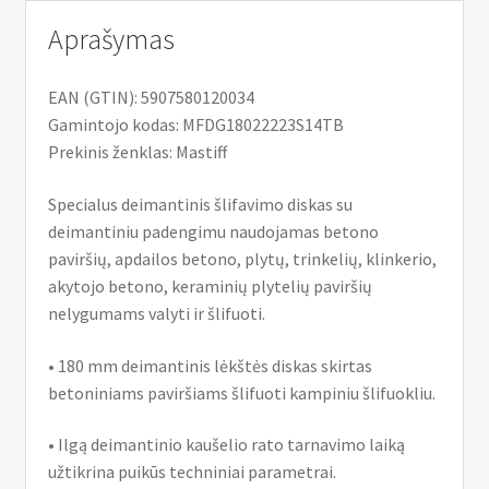
Aprašymas
EAN (GTIN): 5907580120034
Gamintojo kodas: MFDG18022223S14TB
Prekinis ženklas: Mastiff
Specialus deimantinis šlifavimo diskas su
deimantiniu padengimu naudojamas betono
paviršių, apdailos betono, plytų, trinkelių, klinkerio,
akytojo betono, keraminių plytelių paviršių
nelygumams valyti ir šlifuoti.
• 180 mm deimantinis lėkštės diskas skirtas
betoniniams paviršiams šlifuoti kampiniu šlifuokliu.
• Ilgą deimantinio kaušelio rato tarnavimo laiką
užtikrina puikūs techniniai parametrai.