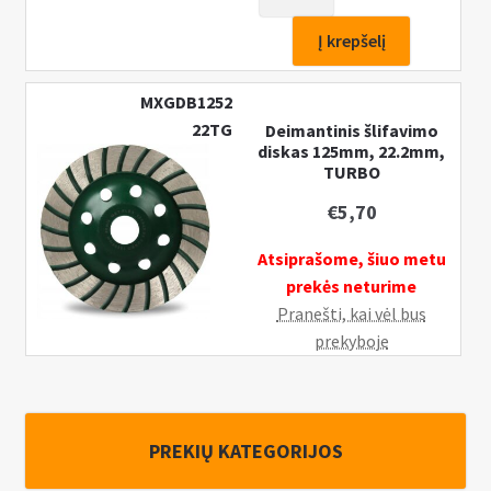
kiekis:
Deimantinis
Į krepšelį
šlifavimo
diskas
MXGDB1252
115mm,
22TG
Deimantinis šlifavimo
22,2mm,
diskas 125mm, 22.2mm,
SEGMENT
TURBO
€
5,70
Atsiprašome, šiuo metu
prekės neturime
Pranešti, kai vėl bus
prekyboje
PREKIŲ KATEGORIJOS