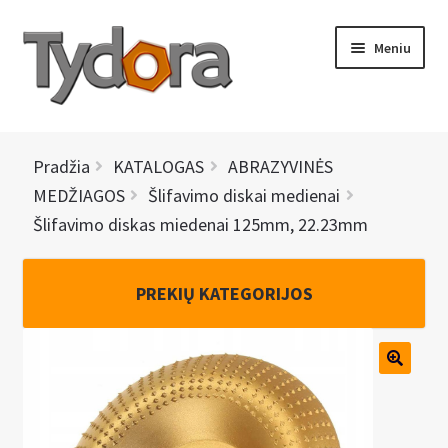
Pereiti
Pereiti
Meniu
prie
prie
meniu
turinio
PRADINIS
Pradžia
KATALOGAS
ABRAZYVINĖS
KATALOGAS
MEDŽIAGOS
Šlifavimo diskai medienai
Šlifavimo diskas miedenai 125mm, 22.23mm
NAUJIENOS
AKCIJOS
PREKIŲ KATEGORIJOS
BRENDAI
I
KONTAKTAI
š
s