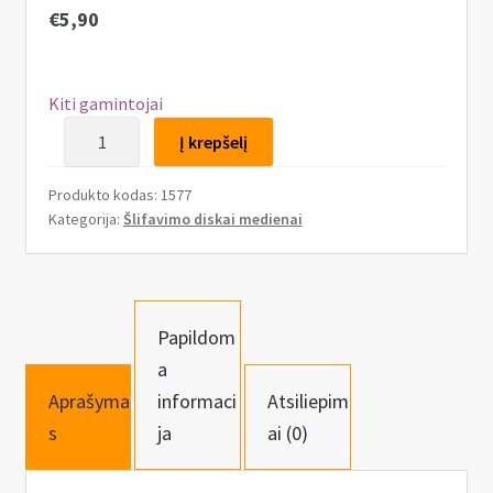
n
€
5,90
u
Kiti gamintojai
produkto
Į krepšelį
kiekis:
Šlifavimo
Produkto kodas:
1577
diskas
Kategorija:
Šlifavimo diskai medienai
miedenai
125mm,
22.23mm
Papildom
a
Aprašyma
informaci
Atsiliepim
s
ja
ai (0)