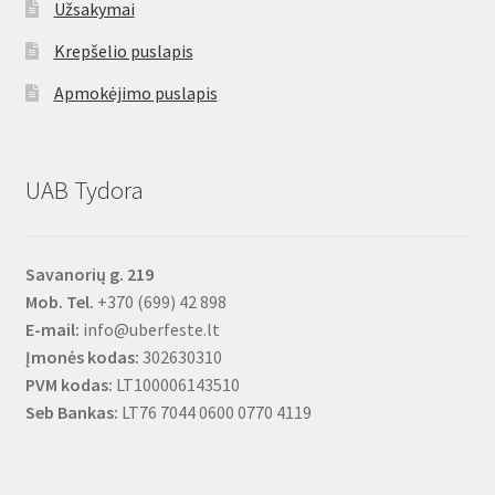
Užsakymai
Krepšelio puslapis
Apmokėjimo puslapis
UAB Tydora
Savanorių g. 219
Mob. Tel.
+370 (699) 42 898
E-mail:
info@uberfeste.lt
Įmonės kodas:
302630310
PVM kodas:
LT100006143510
Seb Bankas:
LT76 7044 0600 0770 4119