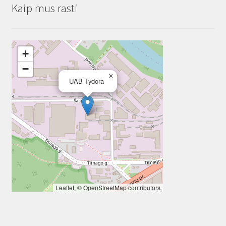
Kaip mus rasti
+
−
×
UAB Tydora
Leaflet
, ©
OpenStreetMap
contributors