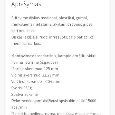
Aprašymas
Šlifavimo diskas medienai, plastikui, gumai,
minkštiems metalams, akytam betonui, gipso
kartonui ir kt.
Diskas leidžia šlifuoti ir frezuoti, taip pat atlikti
meninius darbus.
Montavimas: standartinis, kampiniam šlifuokliui
Forma: įstrižinė (išgaubta)
Išorinis skersmuo: 125 mm
Vidinis skersmuo: 22,23 mm
Veržlės skersmuo: iki 36 mm
Svoris: 350g
Spalva: auksinė
Rekomenduojami didžiausi apsisukimai: iki 15000
aps./min
Paskirtis: mediena, guma, plastikas, gipso kartonas