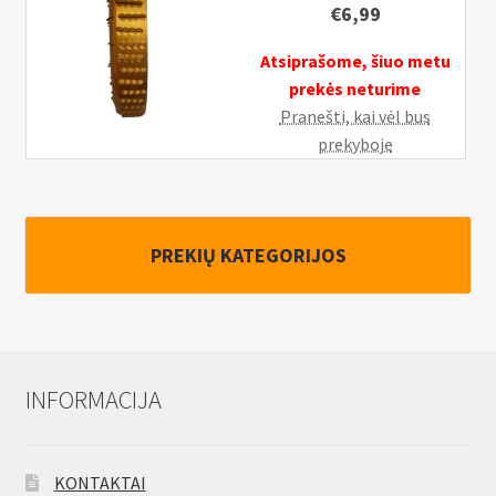
€
6,99
Atsiprašome, šiuo metu
prekės neturime
Pranešti, kai vėl bus
prekyboje
PREKIŲ KATEGORIJOS
INFORMACIJA
KONTAKTAI