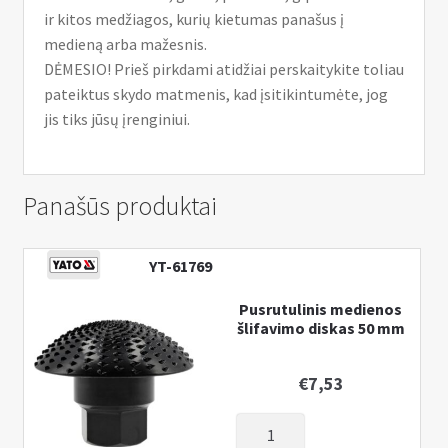
ir kitos medžiagos, kurių kietumas panašus į
medieną arba mažesnis.
DĖMESIO! Prieš pirkdami atidžiai perskaitykite toliau
pateiktus skydo matmenis, kad įsitikintumėte, jog
jis tiks jūsų įrenginiui.
Panašūs produktai
YT-61769
Pusrutulinis medienos
šlifavimo diskas 50 mm
€
7,53
produkto