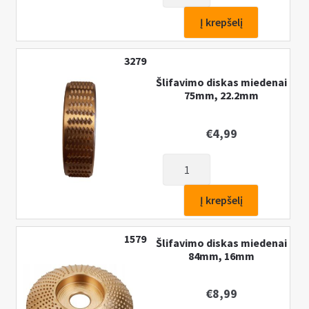
kiekis:
Pusrutulinis
Į krepšelį
medienos
šlifavimo
3279
diskas
Šlifavimo diskas miedenai
50
75mm, 22.2mm
mm
€
4,99
produkto
kiekis:
Šlifavimo
Į krepšelį
diskas
miedenai
1579
Šlifavimo diskas miedenai
75mm,
84mm, 16mm
22.2mm
€
8,99