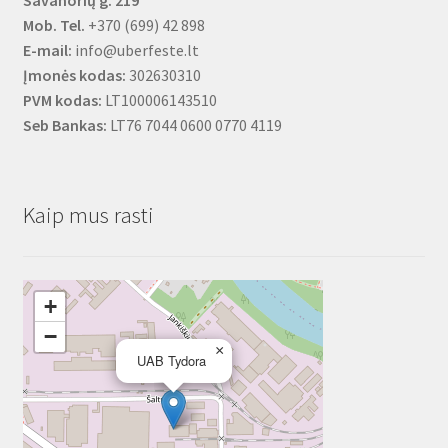
Mob. Tel.
+370 (699) 42 898
E-mail:
info@uberfeste.lt
Įmonės kodas:
302630310
PVM kodas:
LT100006143510
Seb Bankas:
LT76 7044 0600 0770 4119
Kaip mus rasti
+
−
×
UAB Tydora