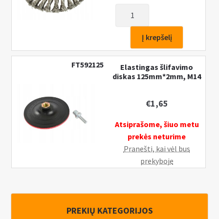
produkto
kiekis:
Šepetys
Į krepšelį
vielinis,
lėkštės
FT592125
Elastingas šlifavimo
tipo,
diskas 125mm*2mm, M14
susuktas,
115mm,
€
1,65
M14
Atsiprašome, šiuo metu
prekės neturime
Pranešti, kai vėl bus
prekyboje
PREKIŲ KATEGORIJOS