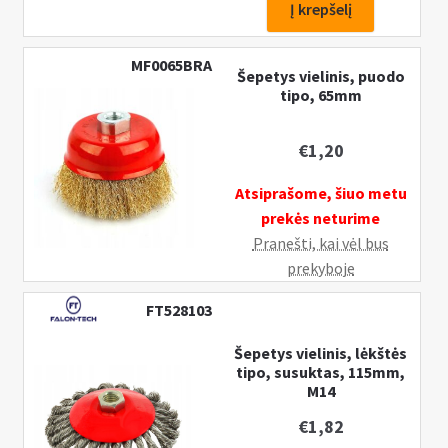
Elastingas
Į krepšelį
šlifavimo
diskas
MF0065BRA
Šepetys vielinis, puodo
100mm,
tipo, 65mm
M14
€
1,20
Atsiprašome, šiuo metu
prekės neturime
Pranešti, kai vėl bus
prekyboje
FT528103
Šepetys vielinis, lėkštės
tipo, susuktas, 115mm,
M14
€
1,82