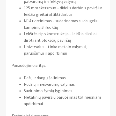
patvarumą ir efektyvų valymą
125 mm skersmuo – didelis darbinis paviršius
leidžia greitai atlikti darbus
M14 tvirtinimas – suderinamas su daugeliu
kampinių šlifuoklių
Lėkštės tipo konstrukcija – leidžia tiksliai
dirbti ant plokščių paviršių
Universalus – tinka metalo valymui,
paruošimui ir apdirbimui
Panaudojimo sritys:
Dažų ir dangų šalinimas
Rūdžių ir nešvarumų valymas
Suvirinimo žymių lyginimas
Metalinių paviršių paruošimas tolimesniam
apdirbimui
Techniniai duomenys: