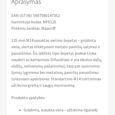
Aprašymas
EAN (GTIN): 5907580147352
Gamintojo kodas: MF0125
Prekinis ženklas: Maastiff
125 mm M14 susuktas vielinis šepetys – grūdinta
viela, skirtas efektyviam metalo paviršių valymui ir
paruošimui. Šis lėkštės tipo šepetys puikiai tinka
naudoti su kampiniais šlifuokliais ir yra idealus dažų,
rūdžių, nešvarumų pašalinimui, taip pat suvirinimo
žymių lyginimui bei metalinių paviršių paruošimui
tolesniam apdirbimui. Standartinis M14 tvirtinimas
užtikrina greitą ir saugų montavimą.
Produkto ypatybės:
Grūdinta, susukta viela – užtikrina ilgalaikį