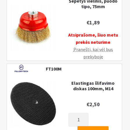
Šepetys vielinis, puodo
tipo, 75mm
€
1,89
Atsiprašome, šiuo metu
prekės neturime
Pranešti, kai vėl bus
prekyboje
FT100M
Elastingas šlifavimo
diskas 100mm, M14
€
2,50
produkto
kiekis: