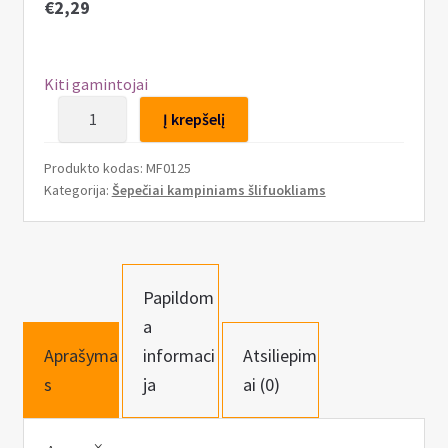
n
€
2,29
u
Kiti gamintojai
produkto
Į krepšelį
kiekis:
Susuktas
Produkto kodas:
MF0125
vielinis
Kategorija:
Šepečiai kampiniams šlifuokliams
šepetys
125
mm,
M14,
Papildom
lėkštės
a
tipo.
Aprašyma
informaci
Atsiliepim
s
ja
ai (0)