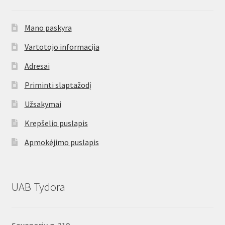
Mano paskyra
Vartotojo informacija
Adresai
Priminti slaptažodį
Užsakymai
Krepšelio puslapis
Apmokėjimo puslapis
UAB Tydora
Savanorių g. 219