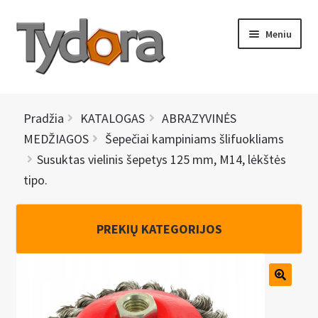
Pereiti
Pereiti
Meniu
prie
prie
meniu
turinio
PRADINIS
Pradžia
KATALOGAS
ABRAZYVINĖS
KATALOGAS
MEDŽIAGOS
Šepečiai kampiniams šlifuokliams
Susuktas vielinis šepetys 125 mm, M14, lėkštės
NAUJIENOS
tipo.
AKCIJOS
PREKIŲ KATEGORIJOS
BRENDAI
I
KONTAKTAI
š
s