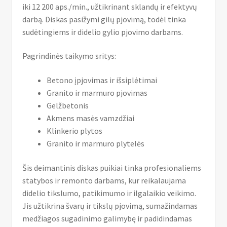
iki 12 200 aps./min., užtikrinant sklandų ir efektyvų
darbą. Diskas pasižymi gilų pjovimą, todėl tinka
sudėtingiems ir didelio gylio pjovimo darbams.
Pagrindinės taikymo sritys:
Betono įpjovimas ir išsiplėtimai
Granito ir marmuro pjovimas
Gelžbetonis
Akmens masės vamzdžiai
Klinkerio plytos
Granito ir marmuro plytelės
Šis deimantinis diskas puikiai tinka profesionaliems
statybos ir remonto darbams, kur reikalaujama
didelio tikslumo, patikimumo ir ilgalaikio veikimo.
Jis užtikrina švarų ir tikslų pjovimą, sumažindamas
medžiagos sugadinimo galimybę ir padidindamas