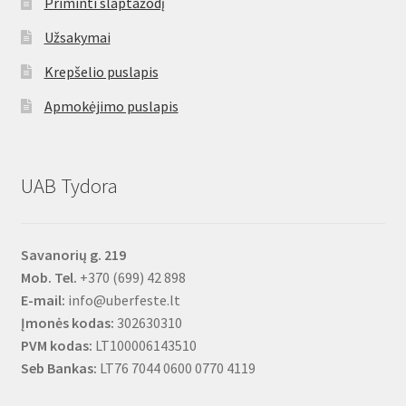
Priminti slaptažodį
Užsakymai
Krepšelio puslapis
Apmokėjimo puslapis
UAB Tydora
Savanorių g. 219
Mob. Tel.
+370 (699) 42 898
E-mail:
info@uberfeste.lt
Įmonės kodas:
302630310
PVM kodas:
LT100006143510
Seb Bankas:
LT76 7044 0600 0770 4119