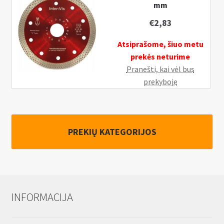
mm
€
2,83
Atsiprašome, šiuo metu
prekės neturime
Pranešti, kai vėl bus
prekyboje
PREKIŲ KATEGORIJOS
INFORMACIJA