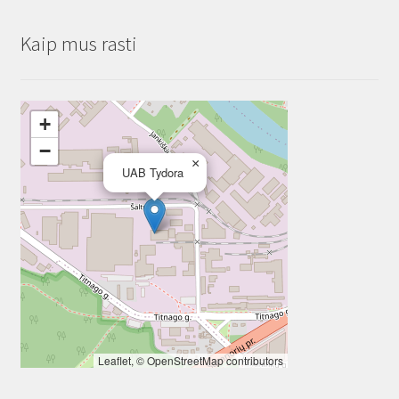
Kaip mus rasti
+
−
×
UAB Tydora
Leaflet
, ©
OpenStreetMap
contributors