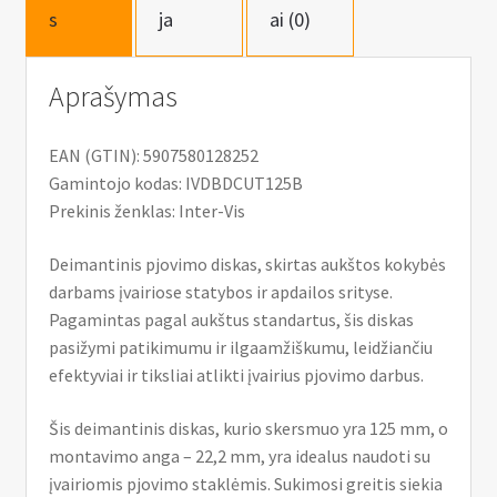
s
ja
ai (0)
Aprašymas
EAN (GTIN): 5907580128252
Gamintojo kodas: IVDBDCUT125B
Prekinis ženklas: Inter-Vis
Deimantinis pjovimo diskas, skirtas aukštos kokybės
darbams įvairiose statybos ir apdailos srityse.
Pagamintas pagal aukštus standartus, šis diskas
pasižymi patikimumu ir ilgaamžiškumu, leidžiančiu
efektyviai ir tiksliai atlikti įvairius pjovimo darbus.
Šis deimantinis diskas, kurio skersmuo yra 125 mm, o
montavimo anga – 22,2 mm, yra idealus naudoti su
įvairiomis pjovimo staklėmis. Sukimosi greitis siekia