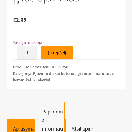
n
u
€
2,85
Kiti gamintojai
produkto
Į krepšelį
kiekis:
Deimantinis
Produkto kodas:
IVDBDCUT125B
pjovimo
Kategorija:
Pjovimo diskai betonui, granitui, marmurui,
diskas
keramikai, klinkeriui
125×22,23mm,
gilūs
pjovimas
Papildom
a
Aprašyma
informaci
Atsiliepim