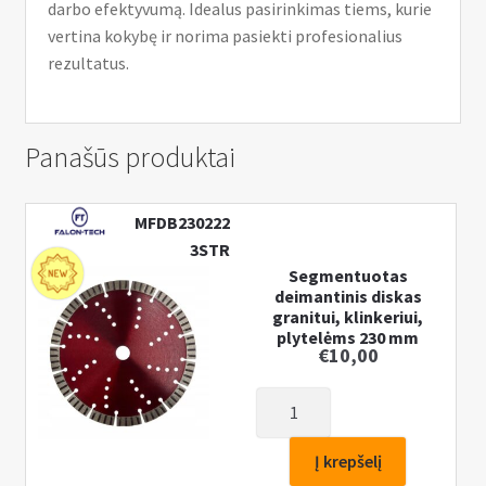
darbo efektyvumą. Idealus pasirinkimas tiems, kurie
vertina kokybę ir norima pasiekti profesionalius
rezultatus.
Panašūs produktai
MFDB230222
3STR
Segmentuotas
deimantinis diskas
granitui, klinkeriui,
plytelėms 230 mm
€
10,00
produkto
kiekis:
Segmentuotas
Į krepšelį
deimantinis