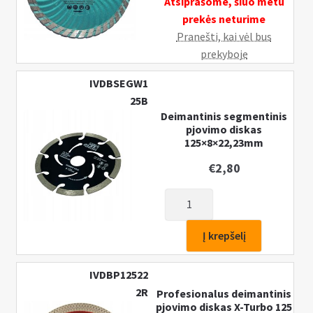
Atsiprašome, šiuo metu
prekės neturime
Pranešti, kai vėl bus
prekyboje
IVDBSEGW1
25B
Deimantinis segmentinis
pjovimo diskas
125×8×22,23mm
€
2,80
produkto
kiekis:
Deimantinis
Į krepšelį
segmentinis
pjovimo
IVDBP12522
diskas
2R
Profesionalus deimantinis
125×8×22,23mm
pjovimo diskas X-Turbo 125