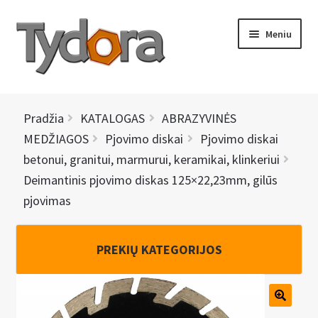
Pereiti
Pereiti
Meniu
prie
prie
meniu
turinio
PRADINIS
Pradžia
KATALOGAS
ABRAZYVINĖS
KATALOGAS
MEDŽIAGOS
Pjovimo diskai
Pjovimo diskai
betonui, granitui, marmurui, keramikai, klinkeriui
NAUJIENOS
Deimantinis pjovimo diskas 125×22,23mm, gilūs
pjovimas
AKCIJOS
BRENDAI
PREKIŲ KATEGORIJOS
I
KONTAKTAI
š
s