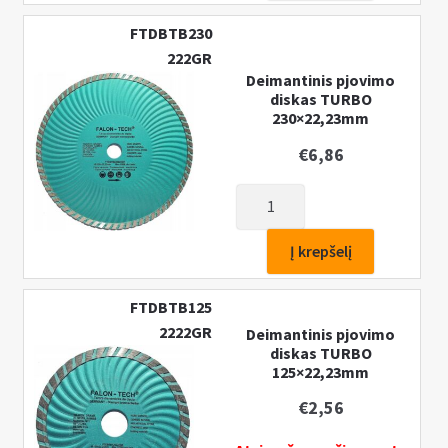
diskas
FTDBTB230
granitui,
222GR
klinkeriui,
Deimantinis pjovimo
plytelėms
diskas TURBO
230×22,23mm
230
mm
€
6,86
produkto
kiekis:
Deimantinis
Į krepšelį
pjovimo
diskas
FTDBTB125
TURBO
2222GR
Deimantinis pjovimo
230×22,23mm
diskas TURBO
125×22,23mm
€
2,56