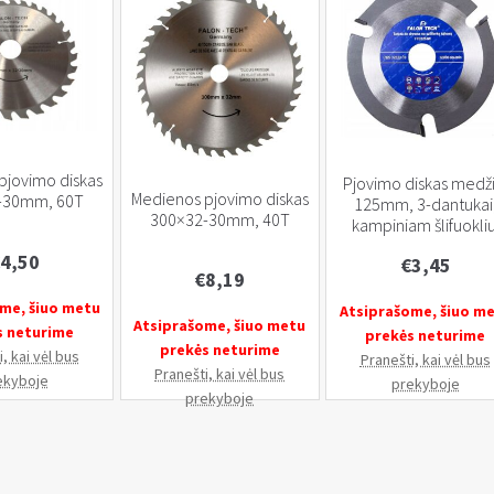
pjovimo diskas
Pjovimo diskas medži
Medienos pjovimo diskas
-30mm, 60T
125mm, 3-dantukai
300×32-30mm, 40T
kampiniam šlifuokliu
4,50
€
3,45
€
8,19
me, šiuo metu
Atsiprašome, šiuo m
Atsiprašome, šiuo metu
s neturime
prekės neturime
prekės neturime
, kai vėl bus
Pranešti, kai vėl bus
Pranešti, kai vėl bus
ekyboje
prekyboje
prekyboje