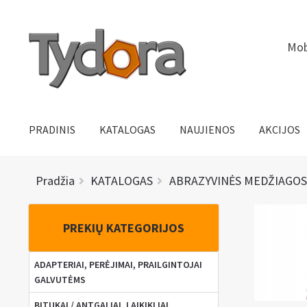
Pereiti
Pereiti
Mob
prie
prie
meniu
turinio
PRADINIS
KATALOGAS
NAUJIENOS
AKCIJOS
Pradžia
KATALOGAS
ABRAZYVINĖS MEDŽIAGOS
PREKIŲ KATEGORIJOS
ADAPTERIAI, PERĖJIMAI, PRAILGINTOJAI
GALVUTĖMS
BITUKAI / ANTGALIAI, LAIKIKLIAI