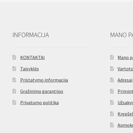
INFORMACIJA
MANO P
KONTAKTAI
Mano p
Taisyklės
Vartoto
Pristatymo informacija
Adresai
Grąžinimo garantijos
Primint
Privatumo politika
Užsaky
Krepšel
Apmokė