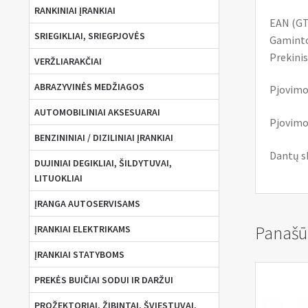
RANKINIAI ĮRANKIAI
EAN (GT
SRIEGIKLIAI, SRIEGPJOVĖS
Gaminto
Prekinis
VERŽLIARAKČIAI
ABRAZYVINĖS MEDŽIAGOS
Pjovimo
AUTOMOBILINIAI AKSESUARAI
Pjovimo
BENZININIAI / DIZILINIAI ĮRANKIAI
Dantų sk
DUJINIAI DEGIKLIAI, ŠILDYTUVAI,
LITUOKLIAI
ĮRANGA AUTOSERVISAMS
Panašū
ĮRANKIAI ELEKTRIKAMS
ĮRANKIAI STATYBOMS
PREKĖS BUIČIAI SODUI IR DARŽUI
PROŽEKTORIAI, ŽIBINTAI, ŠVIESTUVAI,