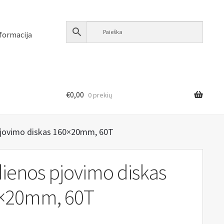
formacija
€
0,00
0 prekių
jovimo diskas 160×20mm, 60T
ienos pjovimo diskas
×20mm, 60T