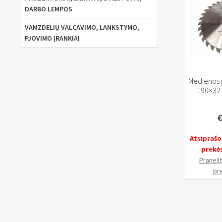
DARBO LEMPOS
VAMZDELIŲ VALCAVIMO, LANKSTYMO,
PJOVIMO ĮRANKIAI
Medienos 
190×32
€
Atsiprašo
prekė
Pranešti
pr