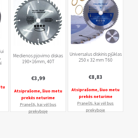
ui
Universalus diskinis pjūklas
Medienos pjovimo diskas
,
250 x 32 mm T60
190×16mm, 40T
i
€
8,83
€
3,99
etu
Atsiprašome, šiuo metu
Atsiprašome, šiuo metu
prekės neturime
prekės neturime
Pranešti, kai vėl bus
Pranešti, kai vėl bus
prekyboje
prekyboje