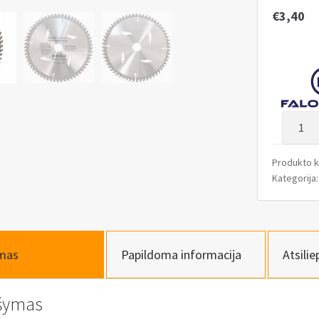
€
3,40
produk
kiekis:
Medien
Produkto 
pjovim
Kategorija
diskas
160×2
60T
mas
Papildoma informacija
Atsilie
šymas