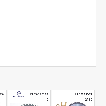
53W
FTBW190164
FTDMB2503
0
2T60