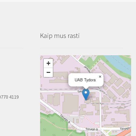
Kaip mus rasti
+
−
×
UAB Tydora
0770 4119