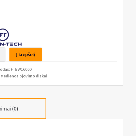
to
Į krepšelį
os
kodas:
FTBW16060
o
:
Medienos pjovimo diskai
0mm,
pimai (0)