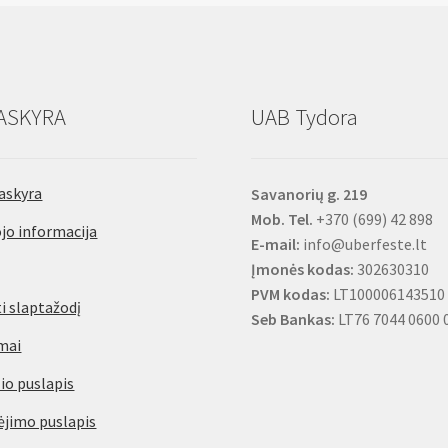
ASKYRA
UAB Tydora
askyra
Savanorių g. 219
Mob. Tel.
+370 (699) 42 898
jo informacija
E-mail:
info@uberfeste.lt
Įmonės kodas:
302630310
PVM kodas:
LT100006143510
i slaptažodį
Seb Bankas:
LT76 7044 0600 
mai
io puslapis
jimo puslapis